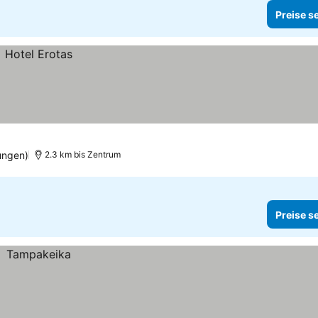
Preise s
ungen)
2.3 km bis Zentrum
Preise s