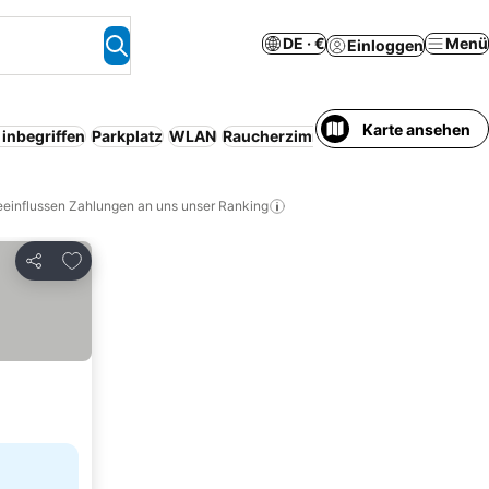
DE · €
Menü
Einloggen
Karte ansehen
inbegriffen
Parkplatz
WLAN
Raucherzimmer
eeinflussen Zahlungen an uns unser Ranking
Zu Favoriten hinzufügen
Teilen