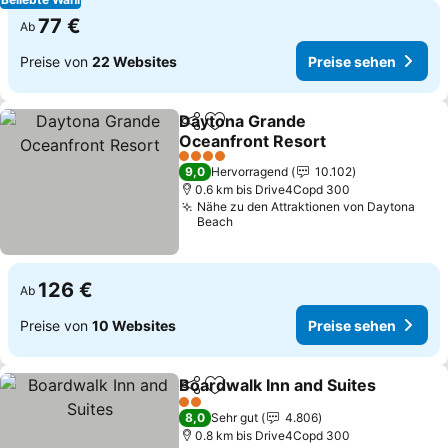
77 €
Ab
Preise von
22 Websites
Preise sehen
Daytona Grande
Teilen
Zu Favoriten hinzufügen
Oceanfront Resort
4 Sterne
9,0
Hervorragend
10.102
0.6 km bis Drive4Copd 300
Nähe zu den Attraktionen von Daytona
Beach
126 €
Ab
Preise von
10 Websites
Preise sehen
Boardwalk Inn and Suites
Teilen
Zu Favoriten hinzufügen
2 Sterne
8,0
Sehr gut
4.806
0.8 km bis Drive4Copd 300