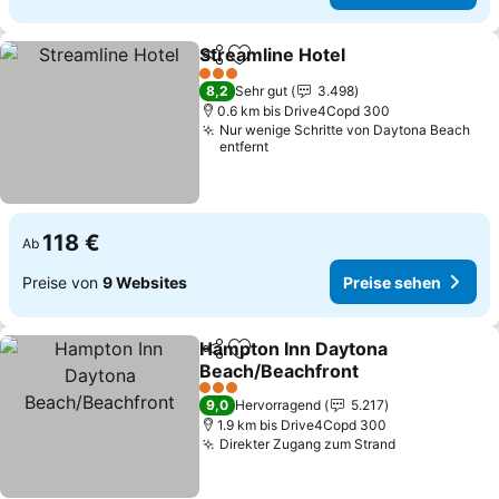
Streamline Hotel
Teilen
Zu Favoriten hinzufügen
3 Sterne
8,2
Sehr gut
3.498
0.6 km bis Drive4Copd 300
Nur wenige Schritte von Daytona Beach
entfernt
118 €
Ab
Preise von
9 Websites
Preise sehen
Hampton Inn Daytona
Teilen
Zu Favoriten hinzufügen
Beach/Beachfront
3 Sterne
9,0
Hervorragend
5.217
1.9 km bis Drive4Copd 300
Direkter Zugang zum Strand