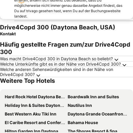
erhalten, ändern sich laufend. Das bedeutet, dass Du
möglicherweise nicht immer genau dasselbe Angebot findest, das
Du auf trivago gesehen hast, wenn Du auf der Buchungswebsite
landest.
Drive4Copd 300 (Daytona Beach, USA)
Kontakt
Häufig gestellte Fragen zum/zur Drive4Copd
300
Was macht Drive4Copd 300 in Daytona Beach so beliebt?
Welche Unterkünfte gibt es in der Nähe von Drive4Copd 300?
Welche anderen Sehenswürdigkeiten sind in der Nähe von
Drive4Copd 300?
Weitere Top Hotels
Hard Rock Hotel Daytona Beach
Boardwalk Inn and Suites
Holiday Inn & Suites Daytona Beach On The Ocean By Ihg
Nautilus Inn
Best Western Aku Tiki Inn
Daytona Grande Oceanfront Resort
El Caribe Resort and Conference Center
Bahama House
Hilton Garden Inn Daytona Beach Oceanfront
The Shores Resort & Spa