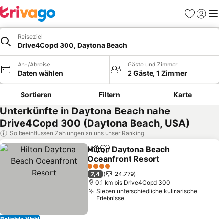
Favoriten
Einlog
Me
Reiseziel
Drive4Copd 300, Daytona Beach
An-/Abreise
Gäste und Zimmer
Daten wählen
2 Gäste, 1 Zimmer
Sortieren
Filtern
Karte
Unterkünfte in Daytona Beach nahe
Drive4Copd 300 (Daytona Beach, USA)
So beeinflussen Zahlungen an uns unser Ranking
Hilton Daytona Beach
Teilen
Zu Favoriten hinzufügen
Oceanfront Resort
4 Sterne
7,4
24.779
0.1 km bis Drive4Copd 300
Sieben unterschiedliche kulinarische
Erlebnisse
Beliebte Wahl