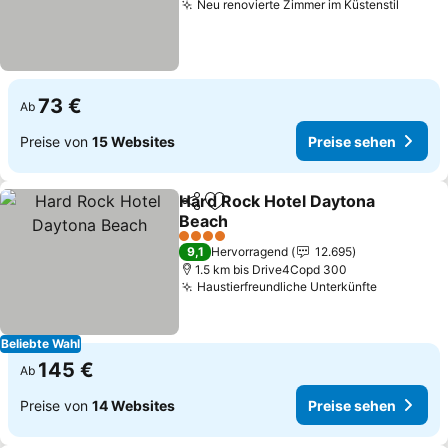
Neu renovierte Zimmer im Küstenstil
73 €
Ab
Preise von
15 Websites
Preise sehen
Hard Rock Hotel Daytona
Teilen
Zu Favoriten hinzufügen
Beach
4 Sterne
9,1
Hervorragend
12.695
1.5 km bis Drive4Copd 300
Haustierfreundliche Unterkünfte
Beliebte Wahl
145 €
Ab
Preise von
14 Websites
Preise sehen