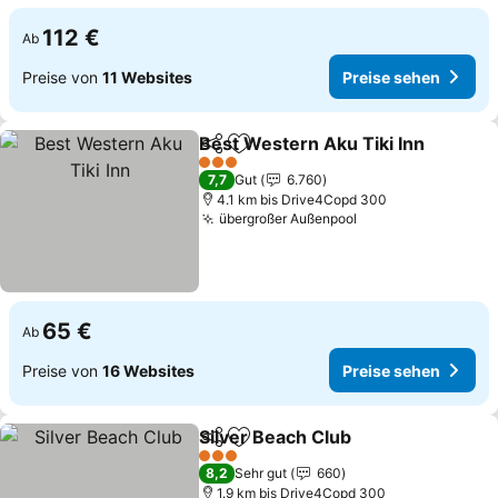
112 €
Ab
Preise von
11 Websites
Preise sehen
Best Western Aku Tiki Inn
Teilen
Zu Favoriten hinzufügen
3 Sterne
7,7
Gut
6.760
4.1 km bis Drive4Copd 300
übergroßer Außenpool
65 €
Ab
Preise von
16 Websites
Preise sehen
Silver Beach Club
Teilen
Zu Favoriten hinzufügen
3 Sterne
8,2
Sehr gut
660
1.9 km bis Drive4Copd 300