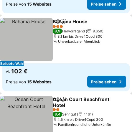
Preise von
15 Websites
Preise sehen
Bahama House
Teilen
Zu Favoriten hinzufügen
3 Sterne
8,9
Hervorragend
9.650
3.1 km bis Drive4Copd 300
Unverbaubarer Meerblick
Beliebte Wahl
102 €
Ab
Preise von
15 Websites
Preise sehen
Ocean Court Beachfront
Teilen
Zu Favoriten hinzufügen
Hotel
2 Sterne
8,4
Sehr gut
1.161
4.5 km bis Drive4Copd 300
Familienfreundliche Unterkünfte