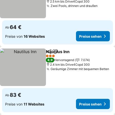
2.5 km bis Drive4Copd 300
Zwei Pools, drinnen und draußen
64 €
Ab
Preise von
16 Websites
Preise sehen
Nautilus Inn
Teilen
Zu Favoriten hinzufügen
3 Sterne
8,9
Hervorragend
7.074
2.4 km bis Drive4Copd 300
Geräumige Zimmer mit bequemen Betten
83 €
Ab
Preise von
11 Websites
Preise sehen