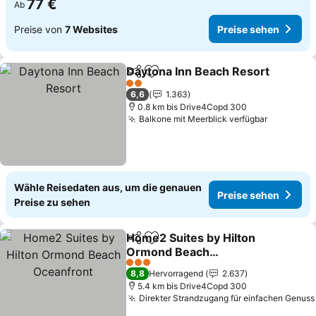
77 €
Ab
Preise von
7 Websites
Preise sehen
Daytona Inn Beach Resort
Teilen
Zu Favoriten hinzufügen
2 Sterne
6,6
1.363
0.8 km bis Drive4Copd 300
Balkone mit Meerblick verfügbar
Wähle Reisedaten aus, um die genauen
Preise sehen
Preise zu sehen
Home2 Suites by Hilton
Teilen
Zu Favoriten hinzufügen
Ormond Beach
Oceanfront
3 Sterne
8,8
Hervorragend
2.637
5.4 km bis Drive4Copd 300
Direkter Strandzugang für einfachen Genuss