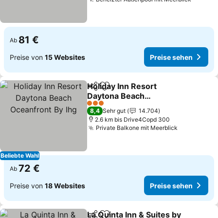
81 €
Ab
Preise von
15 Websites
Preise sehen
Holiday Inn Resort
Teilen
Zu Favoriten hinzufügen
Daytona Beach
Oceanfront By Ihg
3 Sterne
8,4
Sehr gut
14.704
2.6 km bis Drive4Copd 300
Private Balkone mit Meerblick
Beliebte Wahl
72 €
Ab
Preise von
18 Websites
Preise sehen
La Quinta Inn & Suites by