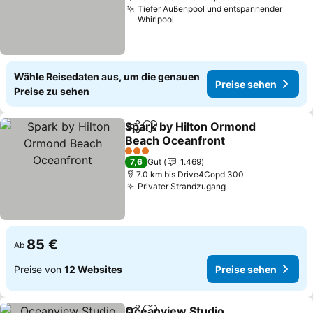
Tiefer Außenpool und entspannender
Whirlpool
Wähle Reisedaten aus, um die genauen
Preise sehen
Preise zu sehen
Spark by Hilton Ormond
Teilen
Zu Favoriten hinzufügen
Beach Oceanfront
3 Sterne
7,6
Gut
1.469
7.0 km bis Drive4Copd 300
Privater Strandzugang
85 €
Ab
Preise von
12 Websites
Preise sehen
Oceanview Studio