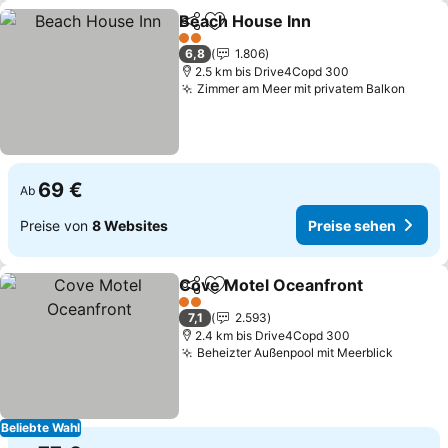
Beach House Inn
Teilen
Zu Favoriten hinzufügen
2 Sterne
6,8
1.806
2.5 km bis Drive4Copd 300
Zimmer am Meer mit privatem Balkon
69 €
Ab
Preise von
8 Websites
Preise sehen
Cove Motel Oceanfront
Teilen
Zu Favoriten hinzufügen
2 Sterne
7,1
2.593
2.4 km bis Drive4Copd 300
Beheizter Außenpool mit Meerblick
Beliebte Wahl