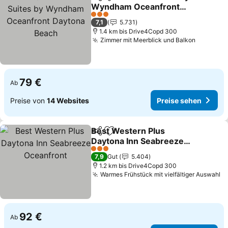
Teilen
Zu Favoriten hinzufügen
Wyndham Oceanfront
Daytona Beach
3 Sterne
7,1
5.731
1.4 km bis Drive4Copd 300
Zimmer mit Meerblick und Balkon
79 €
Ab
Preise von
14 Websites
Preise sehen
Best Western Plus
Teilen
Zu Favoriten hinzufügen
Daytona Inn Seabreeze
Oceanfront
3 Sterne
7,9
Gut
5.404
1.2 km bis Drive4Copd 300
Warmes Frühstück mit vielfältiger Auswahl
92 €
Ab