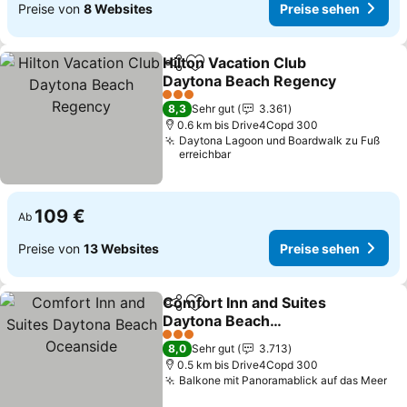
Preise von
8 Websites
Preise sehen
Hilton Vacation Club
Teilen
Zu Favoriten hinzufügen
Daytona Beach Regency
3 Sterne
8,3
Sehr gut
3.361
0.6 km bis Drive4Copd 300
Daytona Lagoon und Boardwalk zu Fuß
erreichbar
109 €
Ab
Preise von
13 Websites
Preise sehen
Comfort Inn and Suites
Teilen
Zu Favoriten hinzufügen
Daytona Beach
Oceanside
3 Sterne
8,0
Sehr gut
3.713
0.5 km bis Drive4Copd 300
Balkone mit Panoramablick auf das Meer