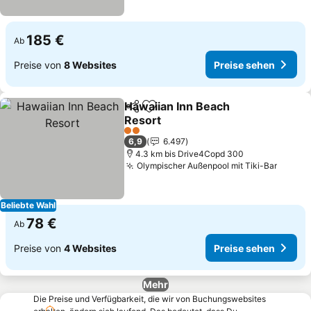
185 €
Ab
Preise von
8 Websites
Preise sehen
Hawaiian Inn Beach
Teilen
Zu Favoriten hinzufügen
Resort
2 Sterne
6,9
6.497
4.3 km bis Drive4Copd 300
Olympischer Außenpool mit Tiki-Bar
Beliebte Wahl
78 €
Ab
Preise von
4 Websites
Preise sehen
Mehr
Die Preise und Verfügbarkeit, die wir von Buchungswebsites