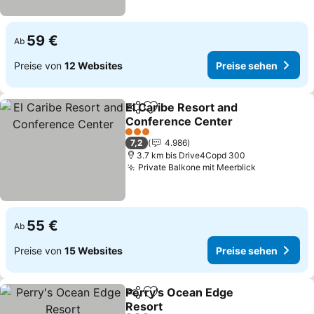
59 €
Ab
Preise von
12 Websites
Preise sehen
El Caribe Resort and
Teilen
Zu Favoriten hinzufügen
Conference Center
3 Sterne
7,2
4.986
3.7 km bis Drive4Copd 300
Private Balkone mit Meerblick
55 €
Ab
Preise von
15 Websites
Preise sehen
Perry's Ocean Edge
Teilen
Zu Favoriten hinzufügen
Resort