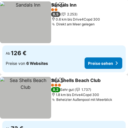
Sandals Inn
Teilen
Zu Favoriten hinzufügen
2 Sterne
6,5
2.253
0.6 km bis Drive4Copd 300
Direkt am Meer gelegen
126 €
Ab
Preise von
6 Websites
Preise sehen
Sea Shells Beach Club
Teilen
Zu Favoriten hinzufügen
3 Sterne
8,2
Sehr gut
1.737
1.8 km bis Drive4Copd 300
Beheizter Außenpool mit Meerblick