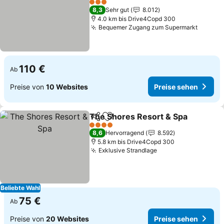
3 Sterne
8,3
Sehr gut
8.012
4.0 km bis Drive4Copd 300
Bequemer Zugang zum Supermarkt
110 €
Ab
Preise von
10 Websites
Preise sehen
The Shores Resort & Spa
Teilen
Zu Favoriten hinzufügen
4 Sterne
8,6
Hervorragend
8.592
5.8 km bis Drive4Copd 300
Exklusive Strandlage
Beliebte Wahl
75 €
Ab
Preise von
20 Websites
Preise sehen