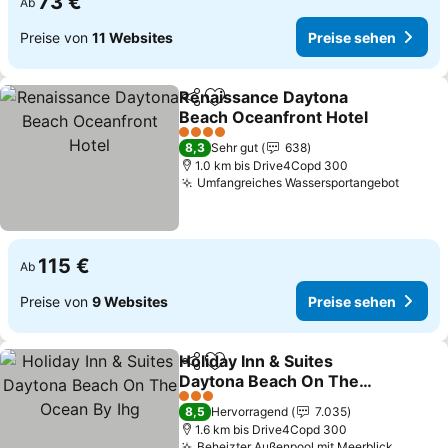
73 €
Ab
Preise von
11 Websites
Preise sehen
Renaissance Daytona
Teilen
Zu Favoriten hinzufügen
Beach Oceanfront Hotel
4 Sterne
8,3
Sehr gut
638
1.0 km bis Drive4Copd 300
Umfangreiches Wassersportangebot
115 €
Ab
Preise von
9 Websites
Preise sehen
Holiday Inn & Suites
Teilen
Zu Favoriten hinzufügen
Daytona Beach On The
Ocean By Ihg
3 Sterne
8,5
Hervorragend
7.035
1.6 km bis Drive4Copd 300
Beheizter Außenpool mit Meerblick