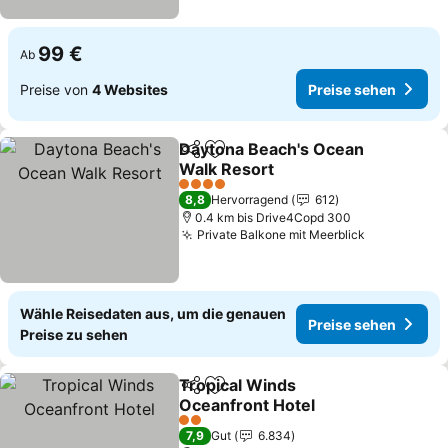
99 €
Ab
Preise von
4 Websites
Preise sehen
Daytona Beach's Ocean
Teilen
Zu Favoriten hinzufügen
Walk Resort
4 Sterne
8,8
Hervorragend
612
0.4 km bis Drive4Copd 300
Private Balkone mit Meerblick
Wähle Reisedaten aus, um die genauen
Preise sehen
Preise zu sehen
Tropical Winds
Teilen
Zu Favoriten hinzufügen
Oceanfront Hotel
2 Sterne
7,9
Gut
6.834