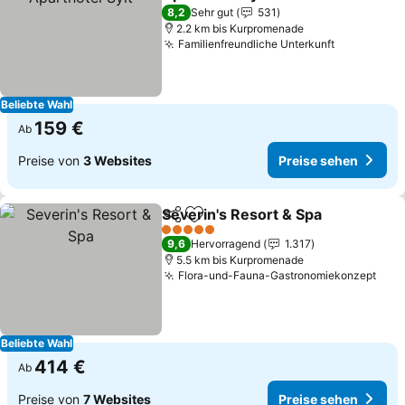
Preise sehen
8,2
Sehr gut
531
2.2 km bis Kurpromenade
Familienfreundliche Unterkunft
Preise se
Beliebte Wahl
159 €
Ab
Preise von
3 Websites
Preise sehen
Severin's Resort & Spa
Teilen
Zu Favoriten hinzufügen
Pre
5 Sterne
9,6
Hervorragend
1.317
5.5 km bis Kurpromenade
Flora-und-Fauna-Gastronomiekonzept
Prei
Beliebte Wahl
414 €
Ab
Preise von
7 Websites
Preise sehen