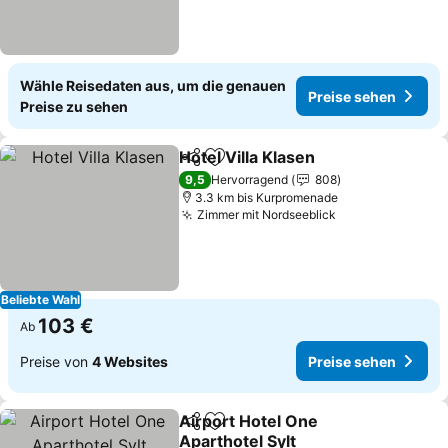
Wähle Reisedaten aus, um die genauen
Preise sehen
Preise zu sehen
Hotel Villa Klasen
Teilen
Zu Favoriten hinzufügen
Preise s
9,5
Hervorragend
808
3.3 km bis Kurpromenade
Zimmer mit Nordseeblick
Preise sehen
Beliebte Wahl
103 €
Ab
Preise von
4 Websites
Preise sehen
Airport Hotel One
Teilen
Zu Favoriten hinzufügen
Aparthotel Sylt