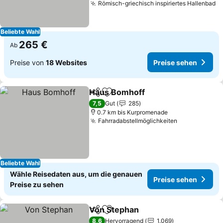
Römisch-griechisch inspiriertes Hallenbad
P
Beliebte Wahl
265 €
Ab
Preise von
18 Websites
Preise sehen
Haus Bomhoff
Teilen
Zu Favoriten hinzufügen
Preise sehe
7,5
Gut
285
0.7 km bis Kurpromenade
Fahrradabstellmöglichkeiten
Preise sehe
Beliebte Wahl
Wähle Reisedaten aus, um die genauen
Preise sehen
Preise zu sehen
Von Stephan
Teilen
Zu Favoriten hinzufügen
Preise sehen
8,6
Hervorragend
1.069