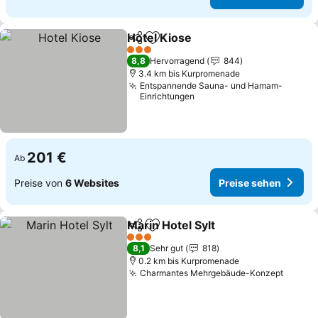
Hotel Kiose
Teilen
Zu Favoriten hinzufügen
Preise sehen
3 Sterne
8,8
Hervorragend
844
3.4 km bis Kurpromenade
Entspannende Sauna- und Hamam-
Einrichtungen
201 €
Ab
Preise von
6 Websites
Preise sehen
Marin Hotel Sylt
Teilen
Zu Favoriten hinzufügen
Preise seh
3 Sterne
8,1
Sehr gut
818
0.2 km bis Kurpromenade
Charmantes Mehrgebäude-Konzept
Preise