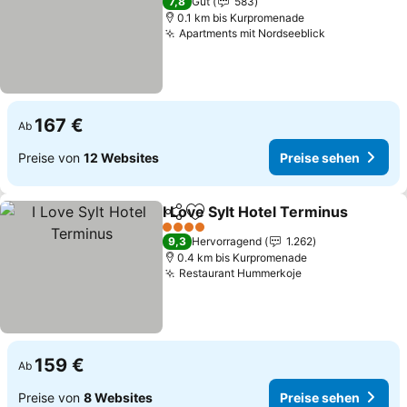
7,8
Gut
583
0.1 km bis Kurpromenade
Apartments mit Nordseeblick
Preise sehe
167 €
Ab
Preise von
12 Websites
Preise sehen
I Love Sylt Hotel Terminus
Teilen
Zu Favoriten hinzufügen
4 Sterne
9,3
Hervorragend
1.262
0.4 km bis Kurpromenade
Restaurant Hummerkoje
Preise sehen
159 €
Ab
Preise von
8 Websites
Preise sehen