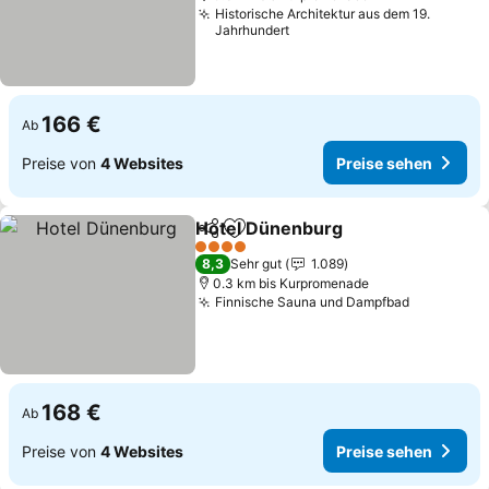
Historische Architektur aus dem 19.
Jahrhundert
166 €
Ab
Preise von
4 Websites
Preise sehen
Hotel Dünenburg
Teilen
Zu Favoriten hinzufügen
Preise s
4 Sterne
8,3
Sehr gut
1.089
0.3 km bis Kurpromenade
Finnische Sauna und Dampfbad
Preise se
168 €
Ab
Preise von
4 Websites
Preise sehen