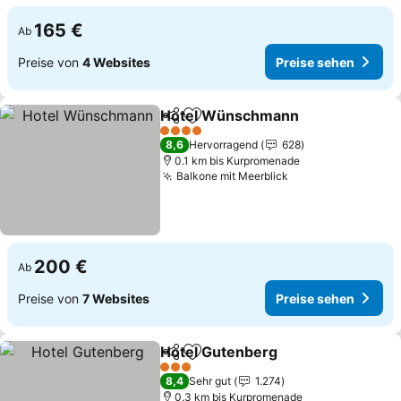
165 €
Ab
Preise von
4 Websites
Preise sehen
Hotel Wünschmann
Teilen
Zu Favoriten hinzufügen
Preise
4 Sterne
8,6
Hervorragend
628
0.1 km bis Kurpromenade
Balkone mit Meerblick
Preise sehen
200 €
Ab
Preise von
7 Websites
Preise sehen
Hotel Gutenberg
Teilen
Zu Favoriten hinzufügen
Preise se
3 Sterne
8,4
Sehr gut
1.274
0.3 km bis Kurpromenade