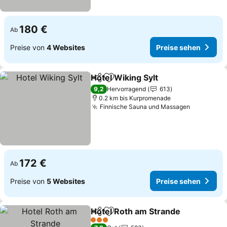
180 €
Ab
Preise von
4 Websites
Preise sehen
Hotel Wiking Sylt
Teilen
Zu Favoriten hinzufügen
Preise se
9,2
Hervorragend
613
0.2 km bis Kurpromenade
Finnische Sauna und Massagen
Preise se
172 €
Ab
Preise von
5 Websites
Preise sehen
Hotel Roth am Strande
Teilen
Zu Favoriten hinzufügen
Pre
3 Sterne