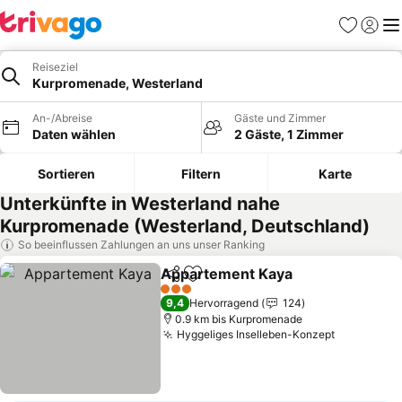
Favoriten
Einlog
Me
Reiseziel
Kurpromenade, Westerland
An-/Abreise
Gäste und Zimmer
Daten wählen
2 Gäste, 1 Zimmer
Sortieren
Filtern
Karte
Unterkünfte in Westerland nahe
Kurpromenade (Westerland, Deutschland)
So beeinflussen Zahlungen an uns unser Ranking
Appartement Kaya
Teilen
Zu Favoriten hinzufügen
Preise 
3 Sterne
9,4
Hervorragend
124
0.9 km bis Kurpromenade
Hyggeliges Inselleben-Konzept
Preise se