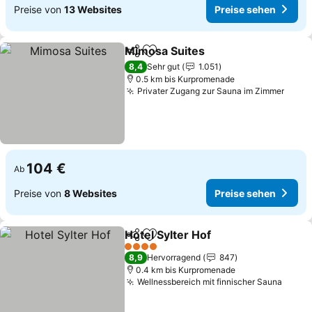
Preise von
13 Websites
Preise sehen
Mimosa Suites
Teilen
Zu Favoriten hinzufügen
Preise sehe
8,4
Sehr gut
1.051
0.5 km bis Kurpromenade
Privater Zugang zur Sauna im Zimmer
Preis
104 €
Ab
Preise von
8 Websites
Preise sehen
Hotel Sylter Hof
Teilen
Zu Favoriten hinzufügen
Preise seh
4 Sterne
8,9
Hervorragend
847
0.4 km bis Kurpromenade
Wellnessbereich mit finnischer Sauna
Preis