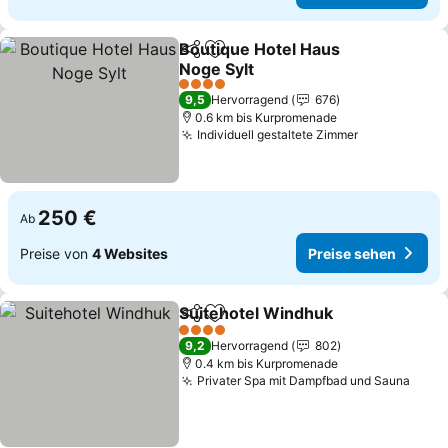
Boutique Hotel Haus
Teilen
Zu Favoriten hinzufügen
Noge Sylt
Preise sehen
4 Sterne
9,5
Hervorragend
676
0.6 km bis Kurpromenade
Individuell gestaltete Zimmer
Preise sehe
250 €
Ab
Preise von
4 Websites
Preise sehen
Suitehotel Windhuk
Teilen
Zu Favoriten hinzufügen
Preise
4 Sterne
9,2
Hervorragend
802
0.4 km bis Kurpromenade
Privater Spa mit Dampfbad und Sauna
Prei