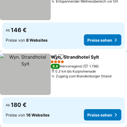
Entspannender Wellnessbereich vor Ort
Prei
146 €
Ab
Preise von
8 Websites
Preise sehen
Wyn. Strandhotel Sylt
Teilen
Zu Favoriten hinzufügen
Prei
4 Sterne
8,6
Hervorragend
1.796
0.3 km bis Kurpromenade
Zugang zum Brandenburger Strand
Preise 
180 €
Ab
Preise von
16 Websites
Preise sehen