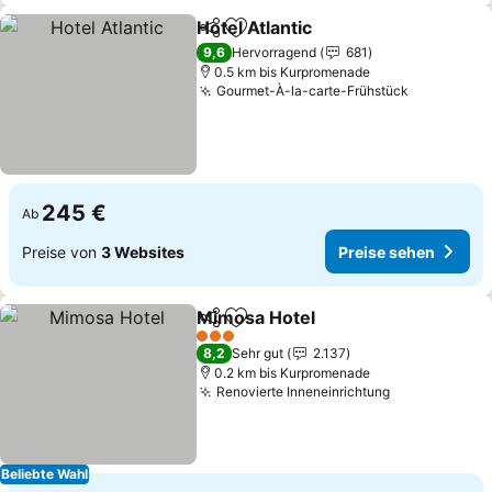
Hotel Atlantic
Teilen
Zu Favoriten hinzufügen
Preise sehen
9,6
Hervorragend
681
0.5 km bis Kurpromenade
Gourmet-À-la-carte-Frühstück
Preise se
245 €
Ab
Preise von
3 Websites
Preise sehen
Mimosa Hotel
Teilen
Zu Favoriten hinzufügen
Preise sehen
3 Sterne
8,2
Sehr gut
2.137
0.2 km bis Kurpromenade
Renovierte Inneneinrichtung
Preise sehe
Beliebte Wahl