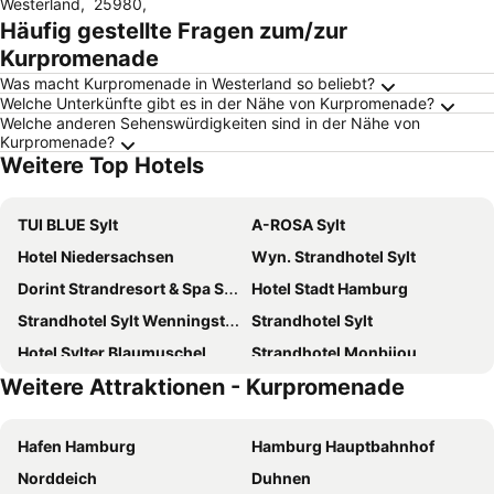
Westerland
,
25980
,
Häufig gestellte Fragen zum/zur
Kurpromenade
Was macht Kurpromenade in Westerland so beliebt?
Welche Unterkünfte gibt es in der Nähe von Kurpromenade?
Welche anderen Sehenswürdigkeiten sind in der Nähe von
Kurpromenade?
Weitere Top Hotels
TUI BLUE Sylt
A-ROSA Sylt
Hotel Niedersachsen
Wyn. Strandhotel Sylt
Dorint Strandresort & Spa Sylt/Westerland
Hotel Stadt Hamburg
Strandhotel Sylt Wenningstedt
Strandhotel Sylt
Hotel Sylter Blaumuschel
Strandhotel Monbijou
Weitere Attraktionen - Kurpromenade
Hotel Miramar
Marin Hotel Sylt
Hotel Parkresidenz Christian VIII
I Love Sylt Hotel Terminus
Hafen Hamburg
Hamburg Hauptbahnhof
Mimosa Hotel
Relais & Châteaux Landhaus Stricker
Norddeich
Duhnen
BUDERSAND Hotel - Golf & Spa - Sylt
Hotel Wünschmann