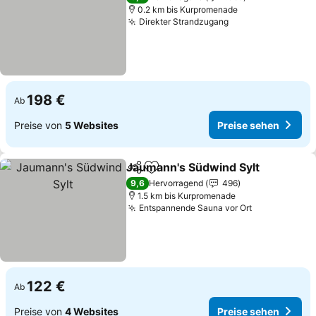
0.2 km bis Kurpromenade
Direkter Strandzugang
Preise sehen
198 €
Ab
Preise von
5 Websites
Preise sehen
Jaumann's Südwind Sylt
Teilen
Zu Favoriten hinzufügen
Pr
9,6
Hervorragend
496
1.5 km bis Kurpromenade
Entspannende Sauna vor Ort
Preise sehe
122 €
Ab
Preise von
4 Websites
Preise sehen