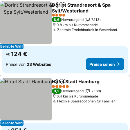
Dorint Strandresort & Spa
Teilen
Zu Favoriten hinzufügen
Sylt/Westerland
Preise sehen
4 Sterne
8,6
Hervorragend
7.113
0.8 km bis Kurpromenade
Zentrale Erreichbarkeit in Westerland
Preis
Beliebte Wahl
124 €
Ab
Preise von
23 Websites
Preise sehen
Hotel Stadt Hamburg
Teilen
Zu Favoriten hinzufügen
Preis
5 Sterne
9,2
Hervorragend
2.168
0.4 km bis Kurpromenade
Flexible Speiseoptionen für Familien
Preise
Beliebte Wahl