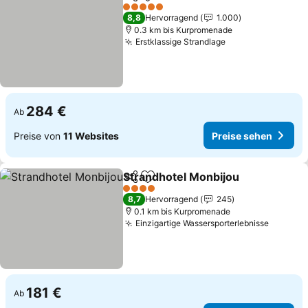
Teilen
Zu Favoriten hinzufügen
Preise sehe
5 Sterne
8,8
Hervorragend
1.000
0.3 km bis Kurpromenade
Erstklassige Strandlage
Preise sehen
284 €
Ab
Preise von
11 Websites
Preise sehen
Strandhotel Monbijou
Teilen
Zu Favoriten hinzufügen
Prei
4 Sterne
8,7
Hervorragend
245
0.1 km bis Kurpromenade
Einzigartige Wassersporterlebnisse
Preise 
181 €
Ab