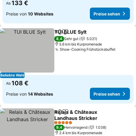
133 €
Ab
Preise von
10 Websites
Preise sehen
TUI BLUE Sylt
Teilen
Zu Favoriten hinzufügen
Preise sehen
8,4
Sehr gut
5.021
5.6 km bis Kurpromenade
Show-Cooking Frühstücksbuffet
Preise s
Beliebte Wahl
108 €
Ab
Preise von
14 Websites
Preise sehen
Relais & Châteaux
Teilen
Zu Favoriten hinzufügen
Landhaus Stricker
Preise sehen
5 Sterne
9,4
Hervorragend
1.038
2.4 km bis Kurpromenade