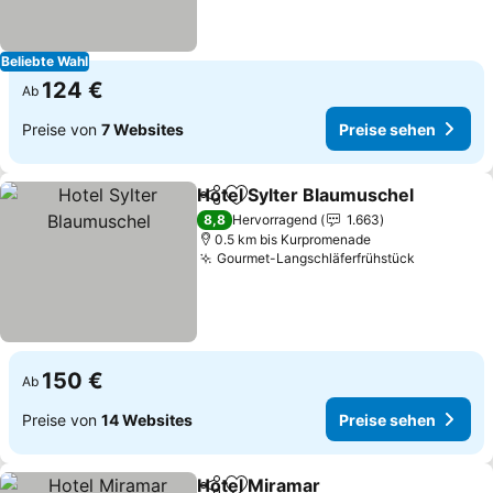
Beliebte Wahl
124 €
Ab
Preise von
7 Websites
Preise sehen
Hotel Sylter Blaumuschel
Teilen
Zu Favoriten hinzufügen
P
8,8
Hervorragend
1.663
0.5 km bis Kurpromenade
Gourmet-Langschläferfrühstück
Preise se
150 €
Ab
Preise von
14 Websites
Preise sehen
Hotel Miramar