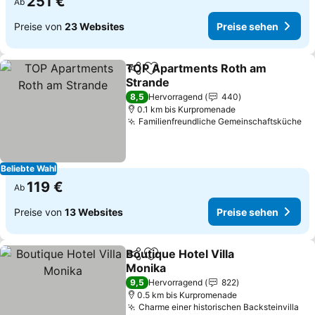
251 €
Ab
Preise von
23 Websites
Preise sehen
TOP Apartments Roth am
Teilen
Zu Favoriten hinzufügen
Strande
Preise sehen
8,5
Hervorragend
440
0.1 km bis Kurpromenade
Familienfreundliche Gemeinschaftsküche
Pr
Beliebte Wahl
119 €
Ab
Preise von
13 Websites
Preise sehen
Boutique Hotel Villa
Teilen
Zu Favoriten hinzufügen
Monika
Preise sehen
9,5
Hervorragend
822
0.5 km bis Kurpromenade
Charme einer historischen Backsteinvilla
Pre