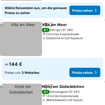
Wähle Reisedaten aus, um die genauen
Preise sehen
Preise zu sehen
Villa am Meer
Teilen
Zu Favoriten hinzufügen
Preise sehen
8,1
Sehr gut
260
0.6 km bis Kurpromenade
Glastunnel im Sylt Aquarium
Preise sehe
144 €
Ab
Preise von
3 Websites
Preise sehen
Hotel am Südwäldchen
Teilen
Zu Favoriten hinzufügen
Pre
9,1
Hervorragend
637
1.4 km bis Kurpromenade
Wellnessbereich mit Saunen
Preise sehe