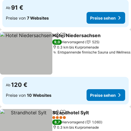
91 €
Ab
Preise von
7 Websites
Preise sehen
Hotel Niedersachsen
Teilen
Zu Favoriten hinzufügen
Preis
9,0
Hervorragend
525
0.3 km bis Kurpromenade
Entspannende finnische Sauna und Wellness
120 €
Ab
Preise von
10 Websites
Preise sehen
Strandhotel Sylt
Teilen
Zu Favoriten hinzufügen
Preise seh
4 Sterne
8,7
Hervorragend
1.060
0.3 km bis Kurpromenade