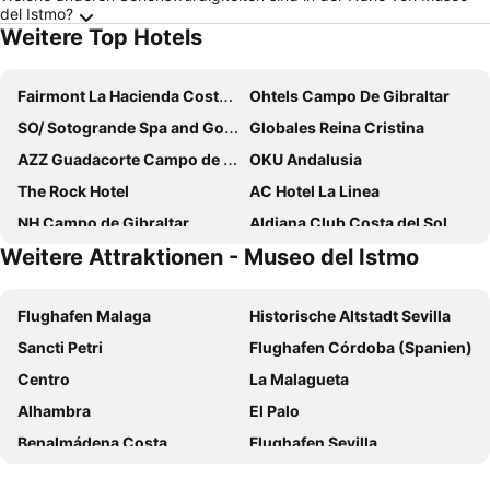
del Istmo?
Weitere Top Hotels
Fairmont La Hacienda Costa del Sol
Ohtels Campo De Gibraltar
SO/ Sotogrande Spa and Golf Resort Hotel Costa del Sol
Globales Reina Cristina
AZZ Guadacorte Campo de Gibraltar
OKU Andalusia
The Rock Hotel
AC Hotel La Linea
NH Campo de Gibraltar
Aldiana Club Costa del Sol
Weitere Attraktionen - Museo del Istmo
Sunborn Gibraltar
Holiday Inn Express Campo De Gibraltar - Barrios By Ihg
Mesón de Sancho
Boat Haus - Casas Flotantes frente a Gibraltar
Flughafen Malaga
Historische Altstadt Sevilla
Inmood San Roque
Holiday Inn Express Gibraltar By Ihg
Sancti Petri
Flughafen Córdoba (Spanien)
Alborán Algeciras
Admiral Lodge
Centro
La Malagueta
Hotel Mir Octavio
AC Hotel Algeciras
Alhambra
El Palo
The Eliott Hotel
Suittes Hotel
Benalmádena Costa
Flughafen Sevilla
MiM Sotogrande member of Meliá Collection
Hotel Tugasa Castillo de Castellar
Playa de la Malagueta
Kathedrale von Sevilla
Bristol Hotel
Hotel Patricia