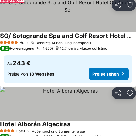
Beliebte Wahl
Teilen
Zu
SO/ Sotogrande Spa and Golf Resort Hotel Costa del Sol
Preise sehen
Hotel
Beheizte Außen- und Innenpools
Preise sehen
5 Sterne
9,2
Hervorragend
1.629
12.7 km bis Museo del Istmo
243 €
Ab
Preise von
18 Websites
Preise sehen
Teilen
Zu
Hotel Alborán Algeciras
Preise sehen
Hotel
Außenpool und Sonnenterrasse
Preise sehen
4 Sterne