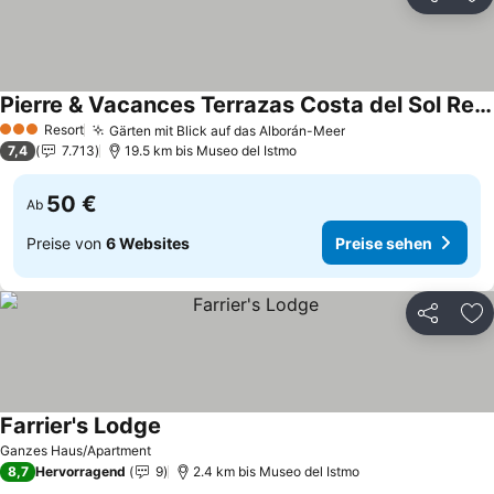
Teilen
Zu
Pierre & Vacances Terrazas Costa del Sol Resort
Preise sehen
Resort
Gärten mit Blick auf das Alborán-Meer
Preise sehen
3 Sterne
7,4
7.713
19.5 km bis Museo del Istmo
50 €
Ab
Preise von
6 Websites
Preise sehen
Teilen
Zu
Farrier's Lodge
Preise sehen
Ganzes Haus/Apartment
8,7
Hervorragend
9
2.4 km bis Museo del Istmo