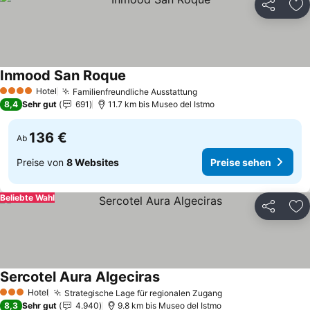
Teilen
Zu
Inmood San Roque
Preise sehen
Hotel
Familienfreundliche Ausstattung
Preise sehen
4 Sterne
8,4
Sehr gut
691
11.7 km bis Museo del Istmo
136 €
Ab
Preise von
8 Websites
Preise sehen
Beliebte Wahl
Teilen
Zu
Sercotel Aura Algeciras
Preise sehen
Hotel
Strategische Lage für regionalen Zugang
Preise sehen
3 Sterne
8,3
Sehr gut
4.940
9.8 km bis Museo del Istmo