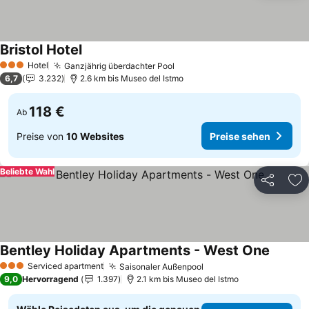
Bristol Hotel
Preise sehen
Hotel
Ganzjährig überdachter Pool
Preise sehen
3 Sterne
6,7
3.232
2.6 km bis Museo del Istmo
118 €
Ab
Preise von
10 Websites
Preise sehen
Beliebte Wahl
Teilen
Zu
Bentley Holiday Apartments - West One
Preise 
Serviced apartment
Saisonaler Außenpool
Preise sehen
3 Sterne
9,0
Hervorragend
1.397
2.1 km bis Museo del Istmo