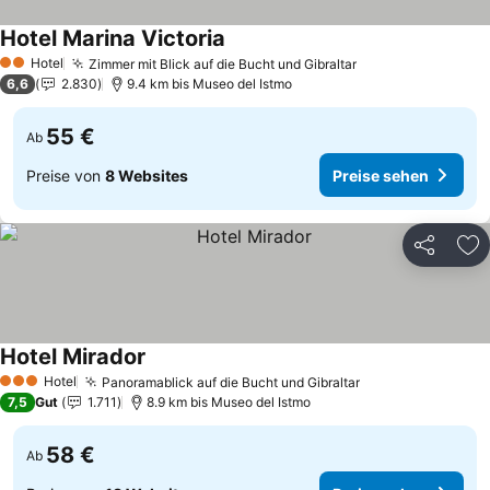
Hotel Marina Victoria
Preise sehen
Hotel
Zimmer mit Blick auf die Bucht und Gibraltar
Preise sehen
2 Sterne
6,6
2.830
9.4 km bis Museo del Istmo
55 €
Ab
Preise von
8 Websites
Preise sehen
Teilen
Zu
Hotel Mirador
Preise sehen
Hotel
Panoramablick auf die Bucht und Gibraltar
Preise sehen
3 Sterne
7,5
Gut
1.711
8.9 km bis Museo del Istmo
58 €
Ab