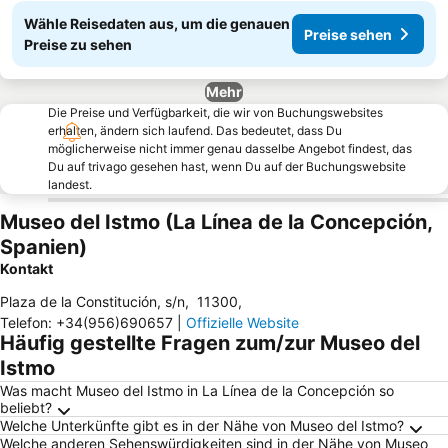
Wähle Reisedaten aus, um die genauen
Preise sehen
Preise zu sehen
Mehr
Die Preise und Verfügbarkeit, die wir von Buchungswebsites
erhalten, ändern sich laufend. Das bedeutet, dass Du
möglicherweise nicht immer genau dasselbe Angebot findest, das
Du auf trivago gesehen hast, wenn Du auf der Buchungswebsite
landest.
Museo del Istmo (La Línea de la Concepción,
Spanien)
Kontakt
Plaza de la Constitución, s/n
,
11300
,
Telefon
:
+34(956)690657
|
Offizielle Website
Häufig gestellte Fragen zum/zur Museo del
Istmo
Was macht Museo del Istmo in La Línea de la Concepción so
beliebt?
Welche Unterkünfte gibt es in der Nähe von Museo del Istmo?
Welche anderen Sehenswürdigkeiten sind in der Nähe von Museo