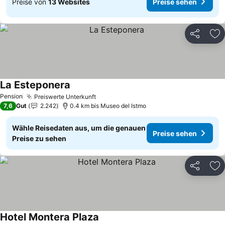
Preise von
13 Websites
Preise sehen
Teilen
Zu
La Esteponera
Preise sehen
Pension
Preiswerte Unterkunft
Preise sehen
7,6
Gut
2.242
0.4 km bis Museo del Istmo
Wähle Reisedaten aus, um die genauen
Preise sehen
Preise zu sehen
Teilen
Zu
Hotel Montera Plaza
Preise sehen