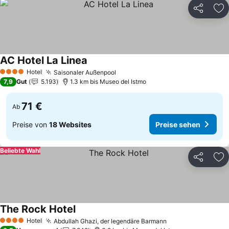
Teilen
Zu
AC Hotel La Linea
Preise sehen
Hotel
Saisonaler Außenpool
Preise sehen
4 Sterne
7,9
Gut
5.193
1.3 km bis Museo del Istmo
71 €
Ab
Preise von
18 Websites
Preise sehen
Beliebte Wahl
Teilen
Zu
The Rock Hotel
Preise sehen
Hotel
Abdullah Ghazi, der legendäre Barmann
Preise sehen
4 Sterne