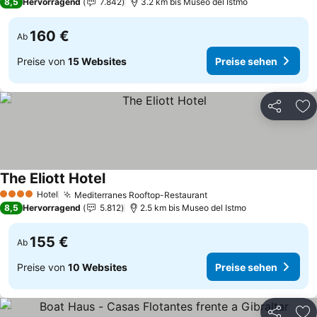
8,5
Hervorragend
7.842
3.2 km bis Museo del Istmo
160 €
Ab
Preise von
15 Websites
Preise sehen
Teilen
Zu
The Eliott Hotel
Preise sehen
Hotel
Mediterranes Rooftop-Restaurant
Preise sehen
4 Sterne
8,5
Hervorragend
5.812
2.5 km bis Museo del Istmo
155 €
Ab
Preise von
10 Websites
Preise sehen