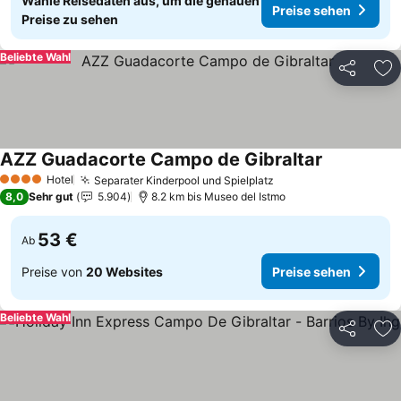
Wähle Reisedaten aus, um die genauen
Preise sehen
Preise zu sehen
Beliebte Wahl
Teilen
Zu
AZZ Guadacorte Campo de Gibraltar
Preise sehe
Hotel
Separater Kinderpool und Spielplatz
Preise sehen
4 Sterne
8,0
Sehr gut
5.904
8.2 km bis Museo del Istmo
53 €
Ab
Preise von
20 Websites
Preise sehen
Beliebte Wahl
Teilen
Zu