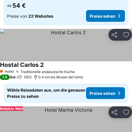
54 €
Ab
Preise von
22 Websites
Preise sehen
Teilen
Zu
Hostal Carlos 2
Preise sehen
Hotel
Traditionelle andalusische Küche
Preise sehen
1 Sterne
7,5
Gut
383
0.4 km bis Museo del Istmo
Wähle Reisedaten aus, um die genauen
Preise sehen
Preise zu sehen
Beliebte Wahl
Teilen
Zu