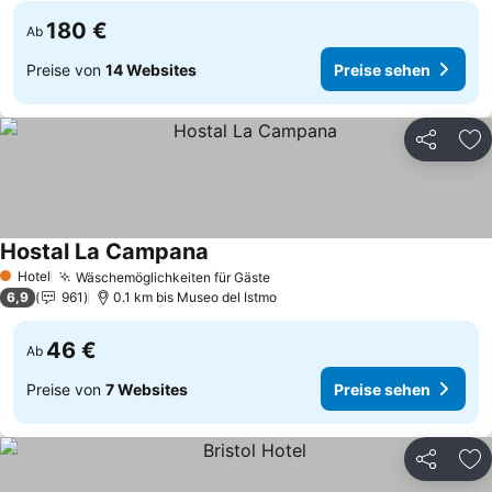
180 €
Ab
Preise von
14 Websites
Preise sehen
Teilen
Zu
Hostal La Campana
Preise sehen
Hotel
Wäschemöglichkeiten für Gäste
Preise sehen
1 Sterne
6,9
961
0.1 km bis Museo del Istmo
46 €
Ab
Preise von
7 Websites
Preise sehen
Teilen
Zu