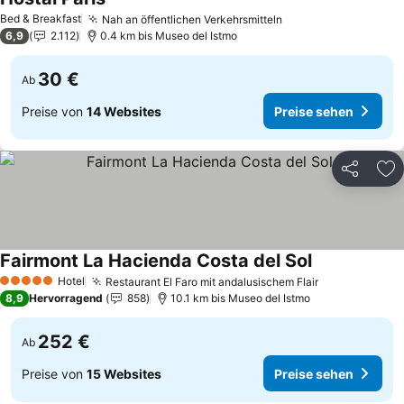
Preise sehen
Bed & Breakfast
Nah an öffentlichen Verkehrsmitteln
Preise sehen
6,9
2.112
0.4 km bis Museo del Istmo
30 €
Ab
Preise von
14 Websites
Preise sehen
Teilen
Zu
Fairmont La Hacienda Costa del Sol
Preise sehen
Hotel
Restaurant El Faro mit andalusischem Flair
Preise sehen
5 Sterne
8,9
Hervorragend
858
10.1 km bis Museo del Istmo
252 €
Ab
Preise von
15 Websites
Preise sehen