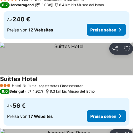
Preise sehen
5 Sterne
8,7
Hervorragend
1.038
8.4 km bis Museo del Istmo
240 €
Ab
Preise von
12 Websites
Preise sehen
Teilen
Zu
Suittes Hotel
Preise sehen
Hotel
Gut ausgestattetes Fitnesscenter
Preise sehen
3 Sterne
8,0
Sehr gut
4.927
9.3 km bis Museo del Istmo
56 €
Ab
Preise von
17 Websites
Preise sehen