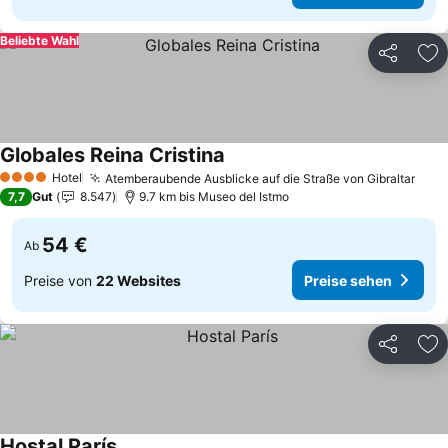
Beliebte Wahl
Teilen
Zu
Globales Reina Cristina
Preise sehen
Hotel
Atemberaubende Ausblicke auf die Straße von Gibraltar
Prei
4 Sterne
7,7
Gut
8.547
9.7 km bis Museo del Istmo
54 €
Ab
Preise von
22 Websites
Preise sehen
Teilen
Zu
Hostal París