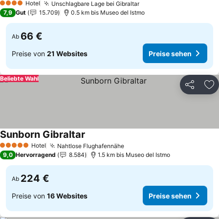
Hotel
Unschlagbare Lage bei Gibraltar
Preise sehen
4 Sterne
7,9
Gut
15.709
0.5 km bis Museo del Istmo
66 €
Ab
Preise von
21 Websites
Preise sehen
Beliebte Wahl
Teilen
Zu
Sunborn Gibraltar
Preise sehen
Hotel
Nahtlose Flughafennähe
Preise sehen
5 Sterne
9,0
Hervorragend
8.584
1.5 km bis Museo del Istmo
224 €
Ab
Preise von
16 Websites
Preise sehen