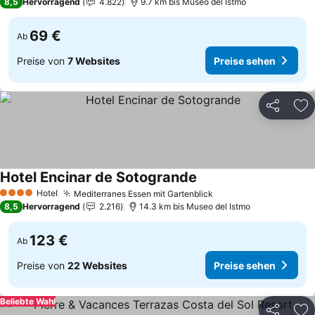
8,5
Hervorragend
4.822
9.7 km bis Museo del Istmo
69 €
Ab
Preise von
7 Websites
Preise sehen
Teilen
Zu
Hotel Encinar de Sotogrande
Preise sehen
Hotel
Mediterranes Essen mit Gartenblick
Preise sehen
4 Sterne
8,5
Hervorragend
2.216
14.3 km bis Museo del Istmo
123 €
Ab
Preise von
22 Websites
Preise sehen
Beliebte Wahl