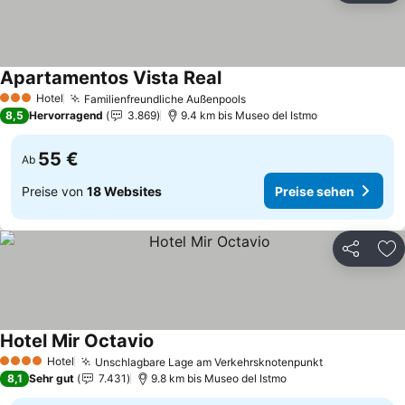
Apartamentos Vista Real
Preise sehen
Hotel
Familienfreundliche Außenpools
Preise sehen
3 Sterne
8,5
Hervorragend
3.869
9.4 km bis Museo del Istmo
55 €
Ab
Preise von
18 Websites
Preise sehen
Teilen
Zu
Hotel Mir Octavio
Preise sehen
Hotel
Unschlagbare Lage am Verkehrsknotenpunkt
Preise sehe
4 Sterne
8,1
Sehr gut
7.431
9.8 km bis Museo del Istmo