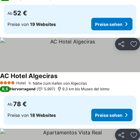
52 €
Ab
Preise von
19 Websites
Preise sehen
Teilen
Zu
AC Hotel Algeciras
Preise sehen
Hotel
Nähe zum Hafen von Algeciras
Preise sehen
4 Sterne
8,5
Hervorragend
5.997
9.3 km bis Museo del Istmo
78 €
Ab
Preise von
18 Websites
Preise sehen
Teilen
Zu