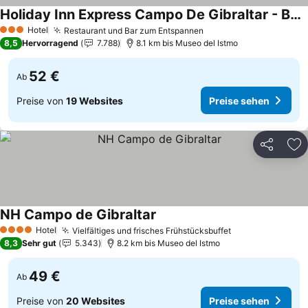
Holiday Inn Express Campo De Gibraltar - Barrios By Ihg
Preise sehen
Hotel
Restaurant und Bar zum Entspannen
Preise sehen
3 Sterne
8,5
Hervorragend
7.788
8.1 km bis Museo del Istmo
52 €
Ab
Preise von
19 Websites
Preise sehen
Teilen
Zu
NH Campo de Gibraltar
Preise sehen
Hotel
Vielfältiges und frisches Frühstücksbuffet
Preise sehen
4 Sterne
8,3
Sehr gut
5.343
8.2 km bis Museo del Istmo
49 €
Ab
Preise von
20 Websites
Preise sehen