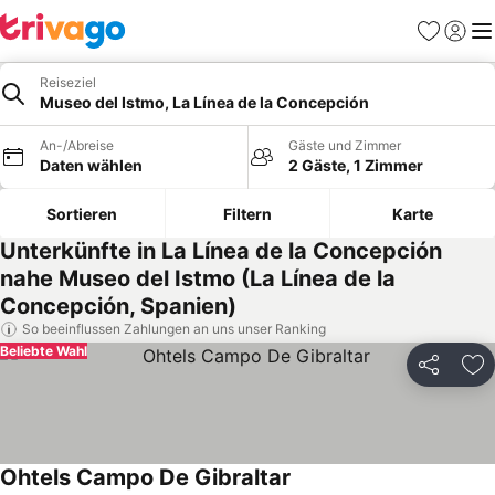
Favoriten
Einlog
Me
Reiseziel
Museo del Istmo, La Línea de la Concepción
An-/Abreise
Gäste und Zimmer
Daten wählen
2 Gäste, 1 Zimmer
Sortieren
Filtern
Karte
Unterkünfte in La Línea de la Concepción
nahe Museo del Istmo (La Línea de la
Concepción, Spanien)
So beeinflussen Zahlungen an uns unser Ranking
Beliebte Wahl
Teilen
Zu
Ohtels Campo De Gibraltar
Preise sehen