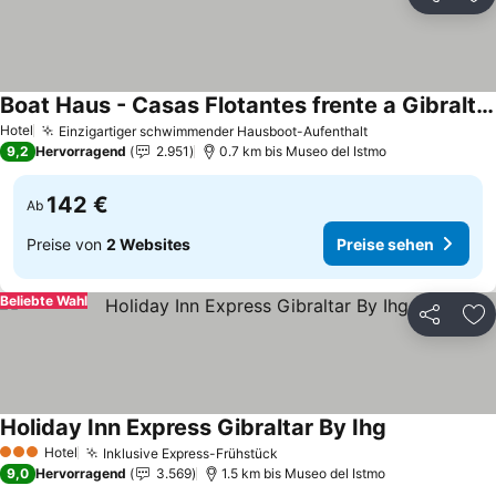
Teilen
Zu
Boat Haus - Casas Flotantes frente a Gibraltar
Preise sehen
Hotel
Einzigartiger schwimmender Hausboot-Aufenthalt
Preise sehen
9,2
Hervorragend
2.951
0.7 km bis Museo del Istmo
142 €
Ab
Preise von
2 Websites
Preise sehen
Beliebte Wahl
Teilen
Zu
Holiday Inn Express Gibraltar By Ihg
Preise sehen
Hotel
Inklusive Express-Frühstück
Preise sehen
3 Sterne
9,0
Hervorragend
3.569
1.5 km bis Museo del Istmo