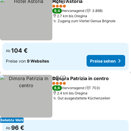
Hotel Astoria
Teilen
Zu Favoriten hinzufügen
Preise sehen
4 Sterne
9,4
Hervorragend
3.898
2.7 km bis Oregina
Zugang zum Viertel Genua Brignole
Preise
104 €
Ab
Preise von
9 Websites
Preise sehen
Dimora Patrizia in centro
Teilen
Zu Favoriten hinzufügen
P
4 Sterne
8,6
Hervorragend
703
2.4 km bis Oregina
Gut ausgestattete Küchenzeilen
Preise se
Beliebte Wahl
96 €
Ab