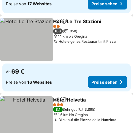
Preise von
17 Websites
Preise sehen
Hotel Le Tre Stazioni
Teilen
Zu Favoriten hinzufügen
Preis
2 Sterne
6,8
858
1.1 km bis Oregina
Hoteleigenes Restaurant mit Pizza
Preise 
69 €
Ab
Preise von
16 Websites
Preise sehen
Hotel Helvetia
Teilen
Zu Favoriten hinzufügen
Preise sehen
3 Sterne
8,1
Sehr gut
3.895
1.6 km bis Oregina
Blick auf die Piazza della Nunziata
Preise 