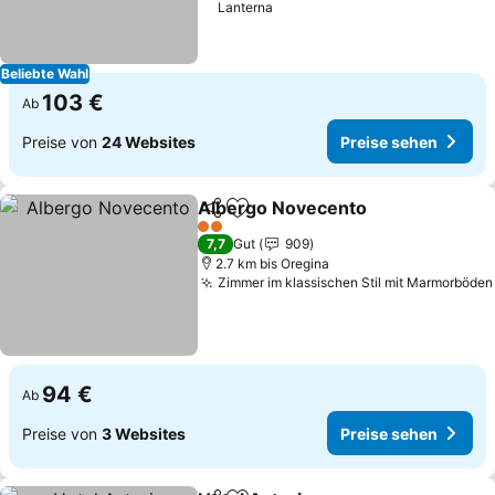
Lanterna
Beliebte Wahl
103 €
Ab
Preise von
24 Websites
Preise sehen
Albergo Novecento
Teilen
Zu Favoriten hinzufügen
Preise
2 Sterne
7,7
Gut
909
2.7 km bis Oregina
Zimmer im klassischen Stil mit Marmorböden
94 €
Ab
Preise von
3 Websites
Preise sehen