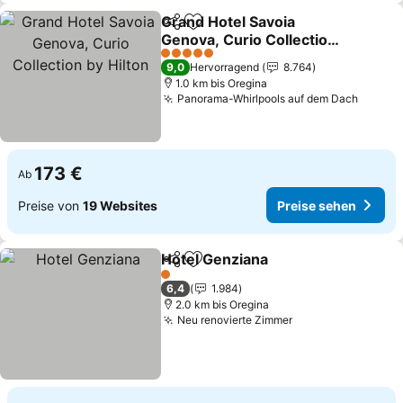
Grand Hotel Savoia
Teilen
Zu Favoriten hinzufügen
Genova, Curio Collection
by Hilton
Preise sehen
5 Sterne
9,0
Hervorragend
8.764
1.0 km bis Oregina
Panorama-Whirlpools auf dem Dach
Preise
173 €
Ab
Preise von
19 Websites
Preise sehen
Hotel Genziana
Teilen
Zu Favoriten hinzufügen
Preise seh
1 Sterne
6,4
1.984
2.0 km bis Oregina
Neu renovierte Zimmer
Preise sehen