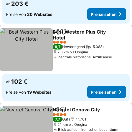
203 €
Ab
Preise von
20 Websites
Preise sehen
Best Western Plus City
Teilen
Zu Favoriten hinzufügen
Hotel
Preise sehen
4 Sterne
8,7
Hervorragend
5.083
2.3 km bis Oregina
Zentrale historische Bezirksoase
Preise s
102 €
Ab
Preise von
19 Websites
Preise sehen
Novotel Genova City
Teilen
Zu Favoriten hinzufügen
Preis
4 Sterne
7,7
Gut
11.701
2.1 km bis Oregina
Blick auf den ikonischen Leuchtturm