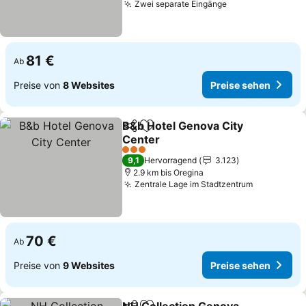
Zwei separate Eingänge
Preise sehen
81 €
Ab
Preise von
8 Websites
Preise sehen
B&b Hotel Genova City
Teilen
Zu Favoriten hinzufügen
Center
Preise sehen
3 Sterne
9,1
Hervorragend
3.123
2.9 km bis Oregina
Zentrale Lage im Stadtzentrum
Preise se
70 €
Ab
Preise von
9 Websites
Preise sehen