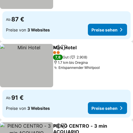
87 €
Ab
Preise von
3 Websites
Preise sehen
Mini Hotel
Teilen
Zu Favoriten hinzufügen
Preise sehen
2 Sterne
7,8
Gut
2.908
1.7 km bis Oregina
Entspannender Whirlpool
Preise sehen
91 €
Ab
Preise von
3 Websites
Preise sehen
PIENO CENTRO - 3 min
Teilen
Zu Favoriten hinzufügen
ACQUARIO