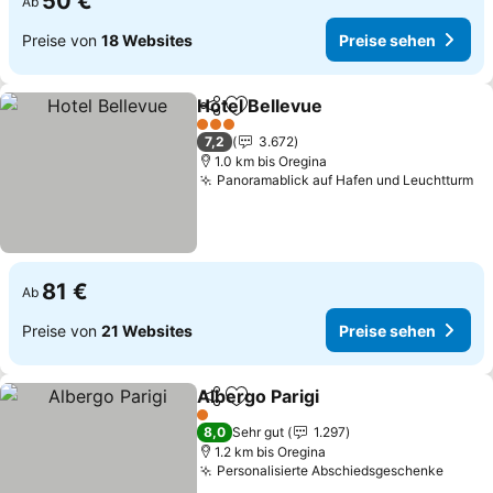
50 €
Ab
Preise von
18 Websites
Preise sehen
Hotel Bellevue
Teilen
Zu Favoriten hinzufügen
Preise sehe
3 Sterne
7,2
3.672
1.0 km bis Oregina
Panoramablick auf Hafen und Leuchtturm
Pr
81 €
Ab
Preise von
21 Websites
Preise sehen
Albergo Parigi
Teilen
Zu Favoriten hinzufügen
Preise sehe
1 Sterne
8,0
Sehr gut
1.297
1.2 km bis Oregina
Personalisierte Abschiedsgeschenke
Preis