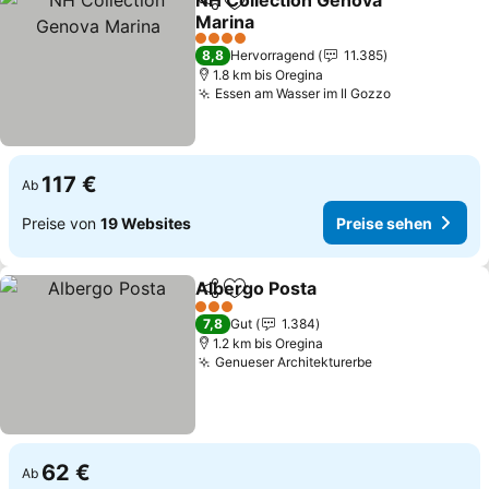
NH Collection Genova
Teilen
Zu Favoriten hinzufügen
Marina
Preise sehen
4 Sterne
8,8
Hervorragend
11.385
1.8 km bis Oregina
Essen am Wasser im Il Gozzo
Preise sehe
117 €
Ab
Preise von
19 Websites
Preise sehen
Albergo Posta
Teilen
Zu Favoriten hinzufügen
Preise sehe
3 Sterne
7,8
Gut
1.384
1.2 km bis Oregina
Genueser Architekturerbe
Preise sehen
62 €
Ab