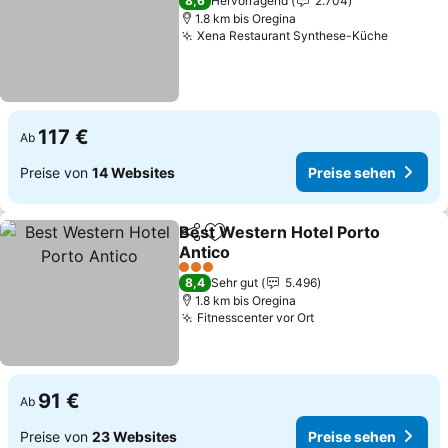
8,6
Hervorragend
2.704
1.8 km bis Oregina
Xena Restaurant Synthese-Küche
Preise 
117 €
Ab
Preise von
14 Websites
Preise sehen
Best Western Hotel Porto
Teilen
Zu Favoriten hinzufügen
Antico
Preise sehen
3 Sterne
8,4
Sehr gut
5.496
1.8 km bis Oregina
Fitnesscenter vor Ort
Preise sehen
91 €
Ab
Preise von
23 Websites
Preise sehen