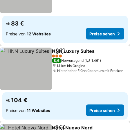
83 €
Ab
Preise von
12 Websites
Preise sehen
HNN Luxury Suites
Teilen
Zu Favoriten hinzufügen
Preise 
3 Sterne
8,6
Hervorragend
1.461
1.1 km bis Oregina
Historischer Frühstücksraum mit Fresken
Pre
104 €
Ab
Preise von
11 Websites
Preise sehen
Hotel Nuovo Nord