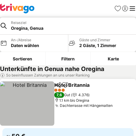
Favoriten
Einlog
Me
Reiseziel
Oregina, Genua
An-/Abreise
Gäste und Zimmer
Daten wählen
2 Gäste, 1 Zimmer
Sortieren
Filtern
Karte
Unterkünfte in Genua nahe Oregina
So beeinflussen Zahlungen an uns unser Ranking
Hotel Britannia
Teilen
Zu Favoriten hinzufügen
Preise sehe
3 Sterne
7,6
Gut
4.376
1.1 km bis Oregina
Dachterrasse mit Hängematten
Preise se