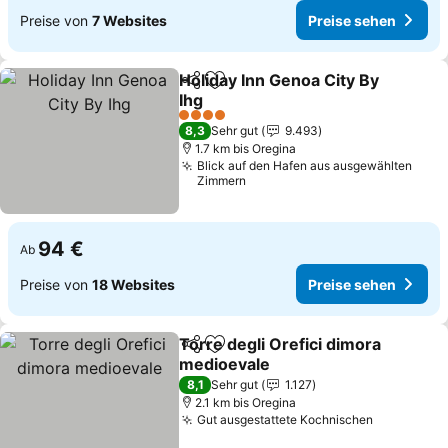
Preise von
7 Websites
Preise sehen
Holiday Inn Genoa City By
Teilen
Zu Favoriten hinzufügen
Ihg
Preise sehen
4 Sterne
8,3
Sehr gut
9.493
1.7 km bis Oregina
Blick auf den Hafen aus ausgewählten
Zimmern
94 €
Ab
Preise von
18 Websites
Preise sehen
Torre degli Orefici dimora
Teilen
Zu Favoriten hinzufügen
medioevale
Preise sehen
8,1
Sehr gut
1.127
2.1 km bis Oregina
Gut ausgestattete Kochnischen
Preise se