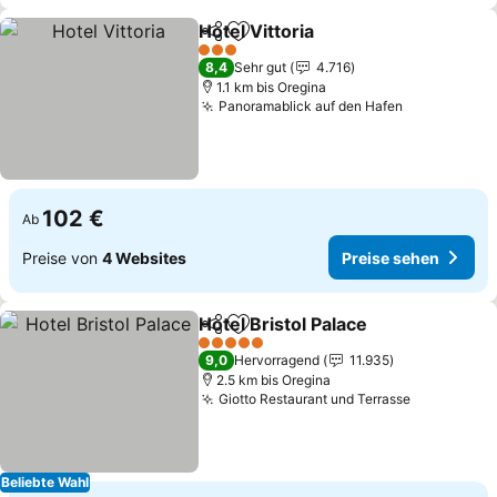
Hotel Vittoria
Teilen
Zu Favoriten hinzufügen
Preise sehen
3 Sterne
8,4
Sehr gut
4.716
1.1 km bis Oregina
Panoramablick auf den Hafen
Preise seh
102 €
Ab
Preise von
4 Websites
Preise sehen
Hotel Bristol Palace
Teilen
Zu Favoriten hinzufügen
Preise
5 Sterne
9,0
Hervorragend
11.935
2.5 km bis Oregina
Giotto Restaurant und Terrasse
Preise se
Beliebte Wahl