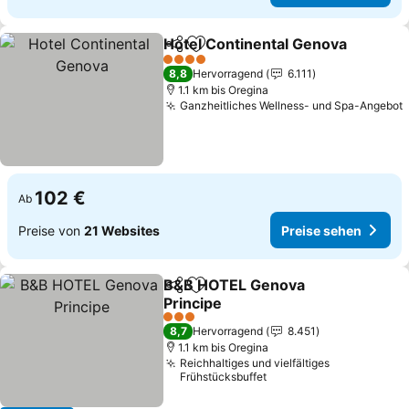
Hotel Continental Genova
Teilen
Zu Favoriten hinzufügen
4 Sterne
8,8
Hervorragend
6.111
1.1 km bis Oregina
Ganzheitliches Wellness- und Spa-Angebot
102 €
Ab
Preise von
21 Websites
Preise sehen
B&B HOTEL Genova
Teilen
Zu Favoriten hinzufügen
Principe
Preise sehen
3 Sterne
8,7
Hervorragend
8.451
1.1 km bis Oregina
Reichhaltiges und vielfältiges
Frühstücksbuffet