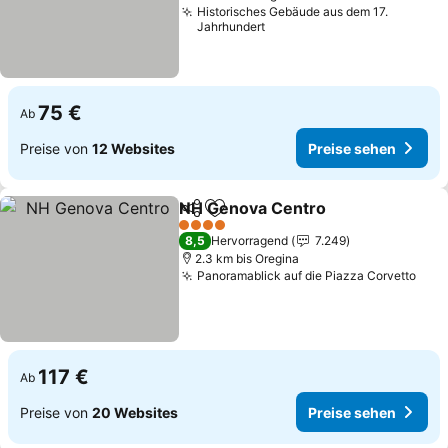
Historisches Gebäude aus dem 17.
Jahrhundert
75 €
Ab
Preise von
12 Websites
Preise sehen
NH Genova Centro
Teilen
Zu Favoriten hinzufügen
Preise 
4 Sterne
8,5
Hervorragend
7.249
2.3 km bis Oregina
Panoramablick auf die Piazza Corvetto
Prei
117 €
Ab
Preise von
20 Websites
Preise sehen