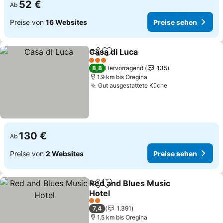
52 €
Ab
Preise von
16 Websites
Preise sehen
Casa di Luca
Teilen
Zu Favoriten hinzufügen
Preise sehen
3 Sterne
8,8
Hervorragend
135
1.9 km bis Oregina
Gut ausgestattete Küche
Preise sehen
130 €
Ab
Preise von
2 Websites
Preise sehen
Red and Blues Music
Teilen
Zu Favoriten hinzufügen
Hotel
Preise sehen
2 Sterne
7,4
1.391
1.5 km bis Oregina