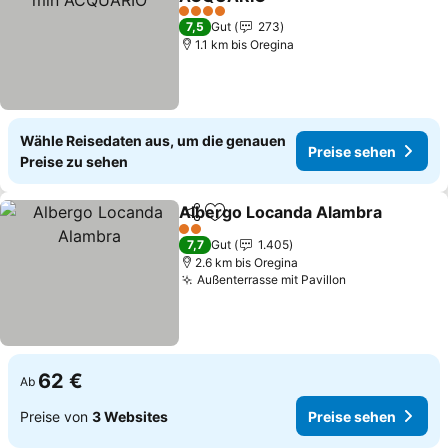
Preise sehen
4 Sterne
7,5
Gut
273
1.1 km bis Oregina
Wähle Reisedaten aus, um die genauen
Preise sehen
Preise zu sehen
Albergo Locanda Alambra
Teilen
Zu Favoriten hinzufügen
2 Sterne
7,7
Gut
1.405
2.6 km bis Oregina
Außenterrasse mit Pavillon
Preise sehen
62 €
Ab
Preise von
3 Websites
Preise sehen