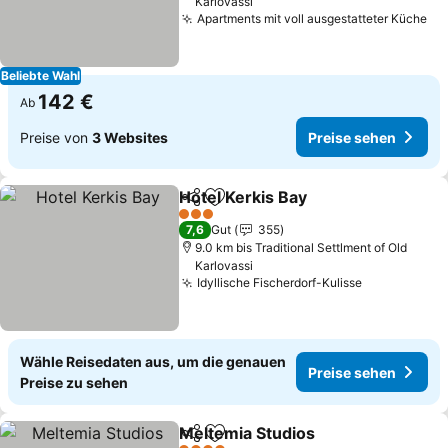
Karlovassi
Apartments mit voll ausgestatteter Küche
Beliebte Wahl
142 €
Ab
Preise von
3 Websites
Preise sehen
Hotel Kerkis Bay
Teilen
Zu Favoriten hinzufügen
3 Sterne
7,6
Gut
355
9.0 km bis Traditional Settlment of Old
Karlovassi
Idyllische Fischerdorf-Kulisse
Wähle Reisedaten aus, um die genauen
Preise sehen
Preise zu sehen
Meltemia Studios
Teilen
Zu Favoriten hinzufügen