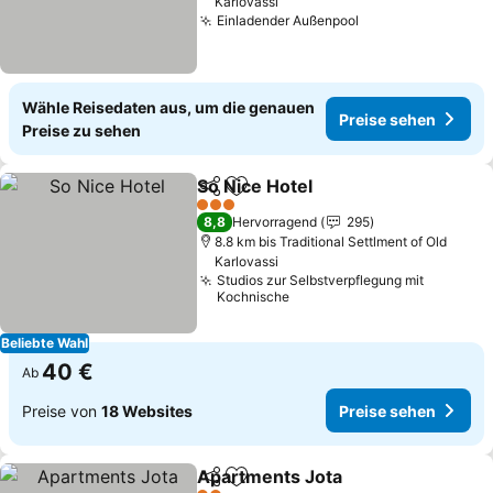
Karlovassi
Einladender Außenpool
Wähle Reisedaten aus, um die genauen
Preise sehen
Preise zu sehen
So Nice Hotel
Teilen
Zu Favoriten hinzufügen
3 Sterne
8,8
Hervorragend
295
8.8 km bis Traditional Settlment of Old
Karlovassi
Studios zur Selbstverpflegung mit
Kochnische
Beliebte Wahl
40 €
Ab
Preise von
18 Websites
Preise sehen
Apartments Jota
Teilen
Zu Favoriten hinzufügen