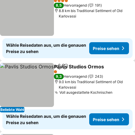
4 Sterne
8,5
Hervorragend
191
8.8 km bis Traditional Settlment of Old
Karlovassi
Wähle Reisedaten aus, um die genauen
Preise sehen
Preise zu sehen
Pavlis Studios Ormos
Teilen
Zu Favoriten hinzufügen
1 Sterne
9,3
Hervorragend
243
9.0 km bis Traditional Settlment of Old
Karlovassi
Voll ausgestattete Kochnischen
Beliebte Wahl
Wähle Reisedaten aus, um die genauen
Preise sehen
Preise zu sehen