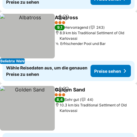
Preise zu sehen
Albatross
Teilen
Zu Favoriten hinzufügen
3 Sterne
9,1
Hervorragend
243
8.9 km bis Traditional Settlment of Old
Karlovassi
Erfrischender Pool und Bar
Beliebte Wahl
Wähle Reisedaten aus, um die genauen
Preise sehen
Preise zu sehen
Golden Sand
Teilen
Zu Favoriten hinzufügen
3 Sterne
8,4
Sehr gut
44
10.3 km bis Traditional Settlment of Old
Karlovassi