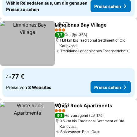
Wähle Reisedaten aus, um die genauen
Preise sehen
Preise zu sehen
Limnionas Bay Village
Teilen
Zu Favoriten hinzufügen
3 Sterne
7,7
Gut
363
11.8 km bis Traditional Settlment of Old
Karlovassi
Traditionell griechisches Essenserlebnis
77 €
Ab
Preise von
8 Websites
Preise sehen
White Rock Apartments
Teilen
Zu Favoriten hinzufügen
3 Sterne
9,1
Hervorragend
176
9.5 km bis Traditional Settlment of Old
Karlovassi
Salzwasser-Pool-Oase