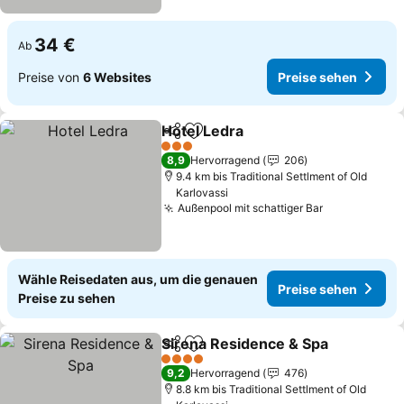
34 €
Ab
Preise von
6 Websites
Preise sehen
Hotel Ledra
Teilen
Zu Favoriten hinzufügen
3 Sterne
8,9
Hervorragend
206
9.4 km bis Traditional Settlment of Old
Karlovassi
Außenpool mit schattiger Bar
Wähle Reisedaten aus, um die genauen
Preise sehen
Preise zu sehen
Sirena Residence & Spa
Teilen
Zu Favoriten hinzufügen
4 Sterne
9,2
Hervorragend
476
8.8 km bis Traditional Settlment of Old