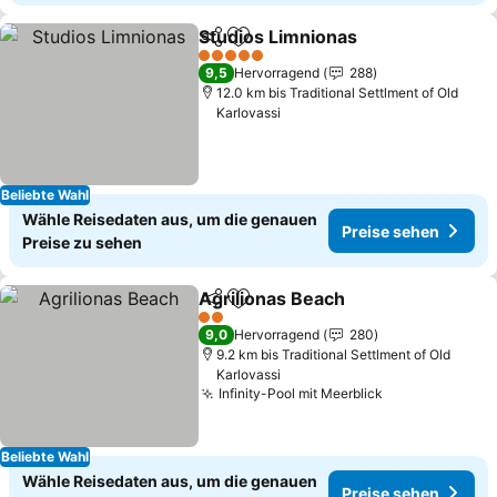
Studios Limnionas
Teilen
Zu Favoriten hinzufügen
5 Sterne
9,5
Hervorragend
288
12.0 km bis Traditional Settlment of Old
Karlovassi
Beliebte Wahl
Wähle Reisedaten aus, um die genauen
Preise sehen
Preise zu sehen
Agrilionas Beach
Teilen
Zu Favoriten hinzufügen
2 Sterne
9,0
Hervorragend
280
9.2 km bis Traditional Settlment of Old
Karlovassi
Infinity-Pool mit Meerblick
Beliebte Wahl
Wähle Reisedaten aus, um die genauen
Preise sehen