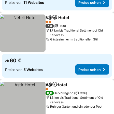
Preise von
11 Websites
Preise sehen
Nefeli Hotel
Teilen
Zu Favoriten hinzufügen
2 Sterne
7,0
199
1.7 km bis Traditional Settlment of Old
Karlovassi
Gästezimmer im traditionellen Stil
60 €
Ab
Preise von
5 Websites
Preise sehen
Astir Hotel
Teilen
Zu Favoriten hinzufügen
1 Sterne
8,8
Hervorragend
336
1.3 km bis Traditional Settlment of Old
Karlovassi
Ruhiger Garten und einladender Pool