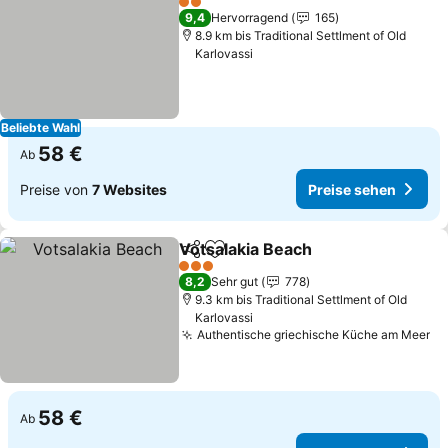
2 Sterne
9,4
Hervorragend
165
8.9 km bis Traditional Settlment of Old
Karlovassi
Beliebte Wahl
58 €
Ab
Preise von
7 Websites
Preise sehen
Votsalakia Beach
Teilen
Zu Favoriten hinzufügen
3 Sterne
8,2
Sehr gut
778
9.3 km bis Traditional Settlment of Old
Karlovassi
Authentische griechische Küche am Meer
58 €
Ab