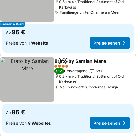
0.6 km bis Traditional Settlment of Old
Karlovassi
Familiengeführter Charme am Meer
Beliebte Wahl
96 €
Ab
Preise von
1 Website
Preise sehen
Erato by Samian Mare
Teilen
Zu Favoriten hinzufügen
4 Sterne
9,2
Hervorragend
680
0.5 km bis Traditional Settlment of Old
Karlovassi
Neu renoviertes, modernes Design
86 €
Ab
Preise von
8 Websites
Preise sehen