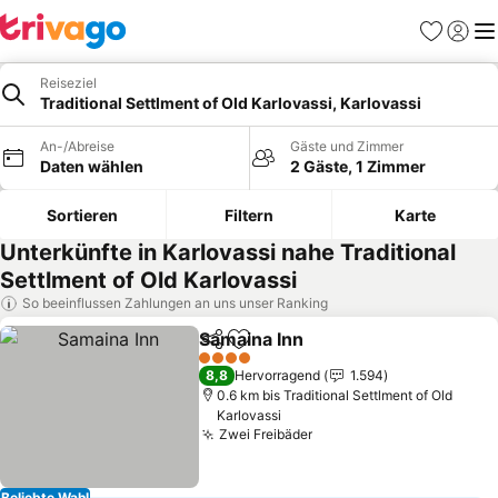
Favoriten
Einlog
Me
Reiseziel
Traditional Settlment of Old Karlovassi, Karlovassi
An-/Abreise
Gäste und Zimmer
Daten wählen
2 Gäste, 1 Zimmer
Sortieren
Filtern
Karte
Unterkünfte in Karlovassi nahe Traditional
Settlment of Old Karlovassi
So beeinflussen Zahlungen an uns unser Ranking
Samaina Inn
Teilen
Zu Favoriten hinzufügen
4 Sterne
8,8
Hervorragend
1.594
0.6 km bis Traditional Settlment of Old
Karlovassi
Zwei Freibäder
Beliebte Wahl