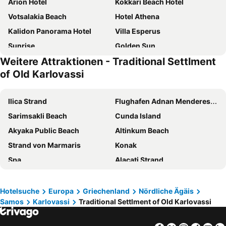
Arion Hotel
Kokkari Beach Hotel
Votsalakia Beach
Hotel Athena
Kalidon Panorama Hotel
Villa Esperus
Sunrise
Golden Sun
Weitere Attraktionen - Traditional Settlment
Helen Pension
Samian Mare Hotel Suites & Spa
of Old Karlovassi
Erato by Samian Mare
Golden Sand
Armonia Bay Hotel
Samaina Port Hotel
Ilica Strand
Flughafen Adnan Menderes Izmir
Semeli Boutique Hotel
Gregory Studios
Sarimsakli Beach
Cunda Island
Aegeon Hotel
Blue Horizon
Akyaka Public Beach
Altinkum Beach
Stella Bay
Hotel Kerkis Bay
Strand von Marmaris
Konak
Hotel Apartment Agios Konstantinos
Kalidon Beach Hotel
Spa
Alacati Strand
Poseidon Studios
Lemos Hotel
Strandpromenade
Gaziemir
Aphrodite Samos
Hotel Agnanti
Alsancak
Balcova
Hotelsuche
Europa
Griechenland
Nördliche Ägäis
Alekos Rooms And Apartments
Nefeli Hotel
Samos
Karlovassi
Traditional Settlment of Old Karlovassi
Akbük
Guvenrcinlik
Veroniki Studios
Hotel Sofia
Ladies Beach
Flughafen Rhodos
Marina Apartments
Hesperia Hotel