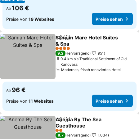
106 €
Ab
Preise von
19 Websites
Preise sehen
Samian Mare Hotel Suites
Teilen
Zu Favoriten hinzufügen
& Spa
4 Sterne
9,2
Hervorragend
951
0.4 km bis Traditional Settlment of Old
Karlovassi
Modernes, frisch renoviertes Hotel
96 €
Ab
Preise von
11 Websites
Preise sehen
Anema By The Sea
Teilen
Zu Favoriten hinzufügen
Guesthouse
2 Sterne
8,7
Hervorragend
1.034