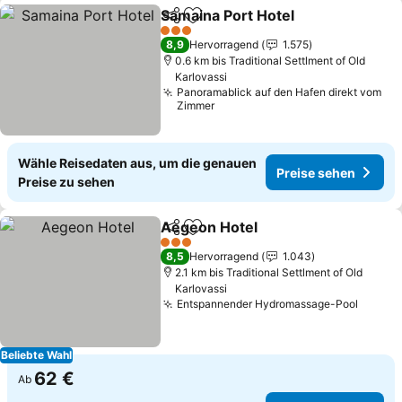
Samaina Port Hotel
Teilen
Zu Favoriten hinzufügen
3 Sterne
8,9
Hervorragend
1.575
0.6 km bis Traditional Settlment of Old
Karlovassi
Panoramablick auf den Hafen direkt vom
Zimmer
Wähle Reisedaten aus, um die genauen
Preise sehen
Preise zu sehen
Aegeon Hotel
Teilen
Zu Favoriten hinzufügen
3 Sterne
8,5
Hervorragend
1.043
2.1 km bis Traditional Settlment of Old
Karlovassi
Entspannender Hydromassage-Pool
Beliebte Wahl
62 €
Ab