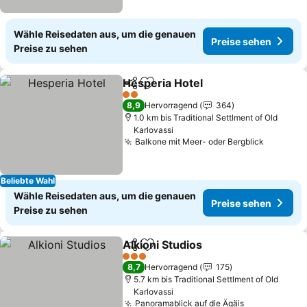
Wähle Reisedaten aus, um die genauen
Preise sehen
Preise zu sehen
Hesperia Hotel
Teilen
Zu Favoriten hinzufügen
2 Sterne
8,9
Hervorragend
364
1.0 km bis Traditional Settlment of Old
Karlovassi
Balkone mit Meer- oder Bergblick
Beliebte Wahl
Wähle Reisedaten aus, um die genauen
Preise sehen
Preise zu sehen
Alkioni Studios
Teilen
Zu Favoriten hinzufügen
3 Sterne
8,7
Hervorragend
175
5.7 km bis Traditional Settlment of Old
Karlovassi
Panoramablick auf die Ägäis