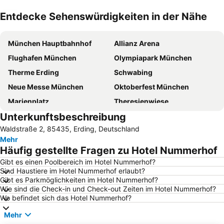
Entdecke Sehenswürdigkeiten in der Nähe
Karte vergrößern
München Hauptbahnhof
Allianz Arena
Flughafen München
Olympiapark München
Therme Erding
Schwabing
Neue Messe München
Oktoberfest München
Marienplatz
Theresienwiese
Unterkunftsbeschreibung
Olympiahalle München
Klinikum Großhadern Metro Station
Waldstraße 2, 85435, Erding, Deutschland
Bahnhof München Ost
Bogenhausen
Mehr
Pasing-Obermenzing
Viktualienmarkt
Häufig gestellte Fragen zu Hotel Nummerhof
Sendling-Westpark
U-Bahn
Gibt es einen Poolbereich im Hotel Nummerhof?
Sind Haustiere im Hotel Nummerhof erlaubt?
Altstadt-Lehel
BMW Park
Gibt es Parkmöglichkeiten im Hotel Nummerhof?
Sendlinger Tor
Tierpark Hellabrunn
Wie sind die Check-in und Check-out Zeiten im Hotel Nummerhof?
Wo befindet sich das Hotel Nummerhof?
Trudering-Riem
Aubing-Lochhausen-Langwied
Mehr
Au-Haidhausen
Bahnhof München-Pasing