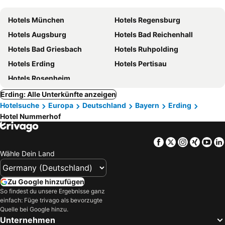
Hotels München
Hotels Regensburg
Hotels Augsburg
Hotels Bad Reichenhall
Hotels Bad Griesbach
Hotels Ruhpolding
Hotels Erding
Hotels Pertisau
Hotels Rosenheim
Erding: Alle Unterkünfte anzeigen
Hotelsuche
Europa
Deutschland
Bayern
Erding
Hotel Nummerhof
Facebook
Twitter
Instagra
Xing
Yo
Wähle Dein Land
Zu Google hinzufügen
So findest du unsere Ergebnisse ganz
einfach: Füge trivago als bevorzugte
Quelle bei Google hinzu.
Unternehmen