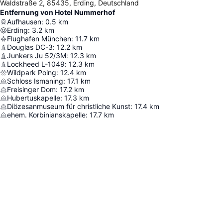
Waldstraße 2, 85435, Erding, Deutschland
Entfernung von Hotel Nummerhof
Aufhausen
:
0.5
km
Erding
:
3.2
km
Flughafen München
:
11.7
km
Douglas DC-3
:
12.2
km
Junkers Ju 52/3M
:
12.3
km
Lockheed L-1049
:
12.3
km
Wildpark Poing
:
12.4
km
Schloss Ismaning
:
17.1
km
Freisinger Dom
:
17.2
km
Hubertuskapelle
:
17.3
km
Diözesanmuseum für christliche Kunst
:
17.4
km
ehem. Korbinianskapelle
:
17.7
km