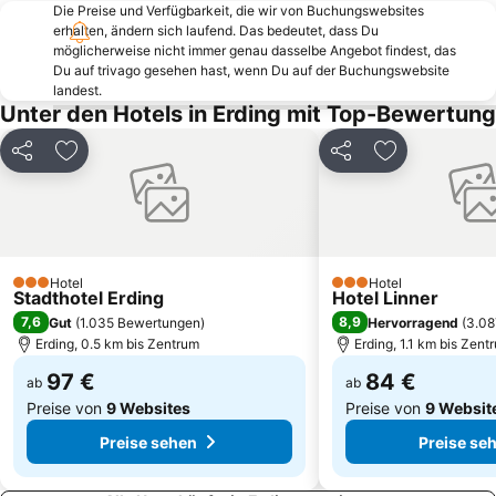
Die Preise und Verfügbarkeit, die wir von Buchungswebsites
Englischer Garten
Maxvorstadt
erhalten, ändern sich laufend. Das bedeutet, dass Du
Neuhausen-Nymphenburg
Deutsches Theater München
möglicherweise nicht immer genau dasselbe Angebot findest, das
Du auf trivago gesehen hast, wenn Du auf der Buchungswebsite
Laim
BMW Welt
landest.
Unter den Hotels in Erding mit Top-Bewertung
Karlsplatz - Stachus
Bavaria Filmstadt
Deutsches Museum
Moosach
Teilen
Zu Favoriten hinzufügen
Teilen
Zu Favoriten
Berg am Laim
Garching-Hochbrück Metro Station
Solln
Bavaria
Allach-Untermenzing
Arabellapark Metro Station
Freimann
Königsplatz
Hotel
Hotel
3 Sterne
3 Sterne
Stadthotel Erding
Hotel Linner
Messestadt-Ost Metro Station
Ramersdorf-Perlach
7,6
8,9
Gut
(
1.035 Bewertungen
)
Hervorragend
(
3.08
Ludwigsvorstadt-Isarvorstadt
Neuperlach Süd Metro Station
Erding, 0.5 km bis Zentrum
Erding, 1.1 km bis Zent
Münchener Hofbräuhaus
Gärtnerplatz
97 €
84 €
ab
ab
Preise von
9 Websites
Preise von
9 Websit
Preise sehen
Preise se