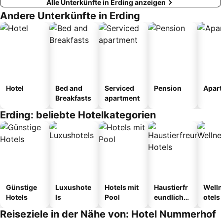
Alle Unterkünfte in Erding anzeigen
Andere Unterkünfte in Erding
Hotel
Bed and
Serviced
Pension
Apar
Breakfasts
apartment
Erding: beliebte Hotelkategorien
Günstige
Luxushote
Hotels mit
Haustierfr
Well
Hotels
ls
Pool
eundliche
otels
Hotels
Reiseziele in der Nähe von: Hotel Nummerhof