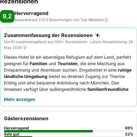
Rezensionen
Hervorragend
9,2
basierend auf 2.313 Bewertungen von
Top-Websites
Zusammenfassung der Rezensionen
Von KI zusammengefasst aus 500+ Rezensionen · Letzte Aktualisierung: 29
May 2026
Dieses Hotel ist ein lebendiges Refugium auf dem Land, perfekt
geeignet für
Familien
und
Touristen
, die eine Mischung aus
Entspannung und Abenteuer suchen. Eingebettet in eine
ruhige
ländliche Umgebung
bietet es direkten Zugang zur Therme
Erding und eine bequeme Anbindung nach München. Das
Anwesen verfügt über außergewöhnliche
familienfreundliche
Einrichtungen
, darunter ein weitläufiges Indoor-"Kinderland"
Mehr anzeigen
und ein Piratenschiff mit Rutsche im Außenbereich. Die Gäste
loben stets das
Hotelteam
für seine außergewöhnliche
Freundlichkeit und das
Frühstücksbuffet
für seine große
Gästerezensionen
Vielfalt und Qualität. Für einen wirklich komfortablen Aufenthalt
empfiehlt es sich, Zimmer in den oberen Etagen zu wählen, um
Hervorragend
69
%
eine optimale Aussicht und Ruhe zu genießen.
Sehr gut
22
%