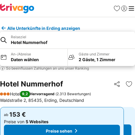
Favoriten
Einlog
Me
Alle Unterkünfte in Erding anzeigen
Reiseziel
Hotel Nummerhof
An-/Abreise
Gäste und Zimmer
Daten wählen
2 Gäste, 1 Zimmer
So beeinflussen Zahlungen an uns unser Ranking
Hotel Nummerhof
Teilen
Zu
Hotel
9,2
Hervorragend
(
2.313 Bewertungen
)
3 Sterne
Waldstraße 2, 85435, Erding, Deutschland
153 €
153 €
ab
ab
Preise von
5 Websites
Preise von
5 Websites
Preise sehen
Preise sehen