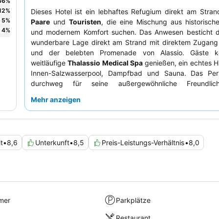
36
%
12
%
Dieses Hotel ist ein lebhaftes Refugium direkt am Strand
5
%
Paare
und
Touristen
, die eine Mischung aus historisc
4
%
und modernem Komfort suchen. Das Anwesen besticht d
wunderbare Lage direkt am Strand mit direktem Zugan
und der belebten Promenade von Alassio. Gäste k
weitläufige
Thalassio Medical Spa
genießen, ein echtes Hi
Innen-Salzwasserpool, Dampfbad und Sauna. Das Per
durchweg für seine außergewöhnliche Freundlic
Aufmerksamkeit gelobt, was das ausgezeich
Mehr anzeigen
abwechslungsreiche Frühstücksbuffet perfekt ergänz
wirklich unvergessliches Erlebnis sollten Sie ein Zimmer mi
und eigenem Balkon buchen, um die atemberaubende 
Küste in vollen Zügen zu genießen.
t
•
8,6
Unterkunft
•
8,5
Preis-Leistungs-Verhältnis
•
8,0
mer
Parkplätze
Restaurant