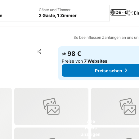
Gäste und Zimmer
DE · €
Ei
en
2 Gäste, 1 Zimmer
So beeinflussen Zahlungen an uns un
Zu Favoriten hinzufügen
98 €
ab
Teilen
Preise von
7 Websites
Preise sehen