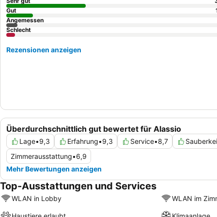
Sehr gut
Gut
Angemessen
Schlecht
Rezensionen anzeigen
Überdurchschnittlich gut bewertet für Alassio
Lage
•
9,3
Erfahrung
•
9,3
Service
•
8,7
Sauberkei
Zimmerausstattung
•
6,9
Mehr Bewertungen anzeigen
Top-Ausstattungen und Services
WLAN in Lobby
WLAN im Zim
Haustiere erlaubt
Klimaanlage