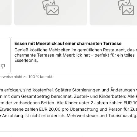
Essen mit Meerblick auf einer charmanten Terrasse
Genieß köstliche Mahlzeiten im gemütlichen Restaurant, das 
charmante Terrasse mit Meerblick hat – perfekt für ein tolles
Esserlebnis.
cherweise nicht zu 100 % korrekt.
um erfolgen, sind kostenfrei. Spätere Stornierungen und Änderungen
 mit dem Gesamtbetrag berechnet. Zustell- und Kinderbetten: Alle 
nem der vorhandenen Betten. Alle Kinder unter 2 Jahren zahlen EUR 1
r Erwachsene zahlen EUR 20,00 pro Übernachtung und Person für Zust
ne Anzahlung ist nicht erforderlich. Mehrwertsteuer und Tourismusab
oben. Tourismusabgaben werden nicht erhoben. Internetzugang: WLAN
t ist im Zimmerpreis inbegriffen. Parken: Öffentliche Parkplätze st
rage gestattet. Keine zusätzlichen Gebühren. Das Hotel behält sich 