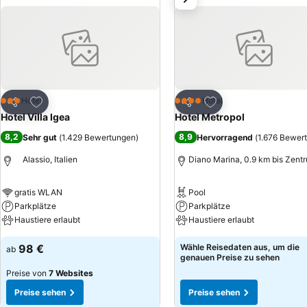
vor, eine Autorisierung der Kreditkarte vor Anreise vorzunehmen.
Zu Favoriten hinzufügen
Zu Favoriten hinzuf
Hotel
Hotel
3 Sterne
4 Sterne
Teilen
Teilen
Hotel Villa Igea
Hotel Metropol
8,2
8,9
Sehr gut
(
1.429 Bewertungen
)
Hervorragend
(
1.676 Bewer
Alassio, Italien
Diano Marina, 0.9 km bis Zent
gratis WLAN
Pool
Parkplätze
Parkplätze
Haustiere erlaubt
Haustiere erlaubt
98 €
Wähle Reisedaten aus, um die
ab
genauen Preise zu sehen
Preise von
7 Websites
Preise sehen
Preise sehen