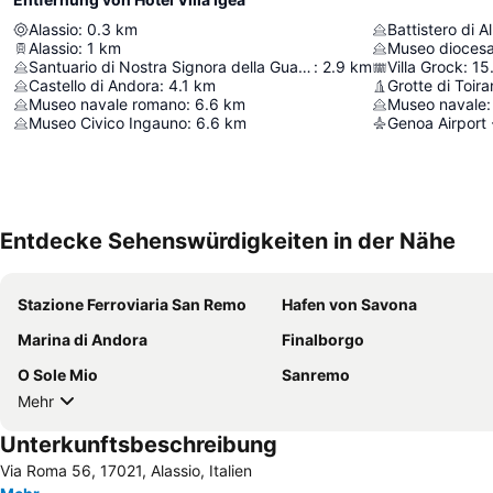
Alassio
:
0.3
km
Battistero di 
Alassio
:
1
km
Museo dioces
Santuario di Nostra Signora della Guardia
:
2.9
km
Villa Grock
:
15
Castello di Andora
:
4.1
km
Grotte di Toir
Museo navale romano
:
6.6
km
Museo navale
:
Museo Civico Ingauno
:
6.6
km
Genoa Airport 
Entdecke Sehenswürdigkeiten in der Nähe
Stazione Ferroviaria San Remo
Hafen von Savona
Marina di Andora
Finalborgo
O Sole Mio
Sanremo
Mehr
Unterkunftsbeschreibung
Via Roma 56, 17021, Alassio, Italien