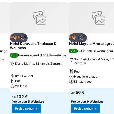
ügen
Zu Favoriten hinzufügen
Zu Favoriten hinz
Hotel
Hotel
4 Sterne
3 Sterne
Teilen
Teilen
Hotel Caravelle Thalasso &
Hotel Mayola Mhotelsgro
Wellness
7,5
tungen
)
Gut
(
1.730 Bewertungen
)
8,9
Hervorragend
(
1.569 Bewertungen
)
rum
San Bartolomeo al Mare, 0.7
Zentrum
Diano Marina, 1.3 km bis Zentrum
Pool
gratis WLAN
Haustiere erlaubt
Pool
Klimaanlage
Wellness
56 €
ab
132 €
ab
Preise von
5 Websites
Preise von
9 Websites
Preise sehen
Preise sehen