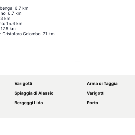
Albenga
:
6.7
km
ano
:
6.7
km
.3
km
ano
:
15.6
km
17.8
km
- Cristoforo Colombo
:
71
km
Karte vergrößern
Varigotti
Arma di Taggia
Spiaggia di Alassio
Varigotti
Bergeggi Lido
Porto