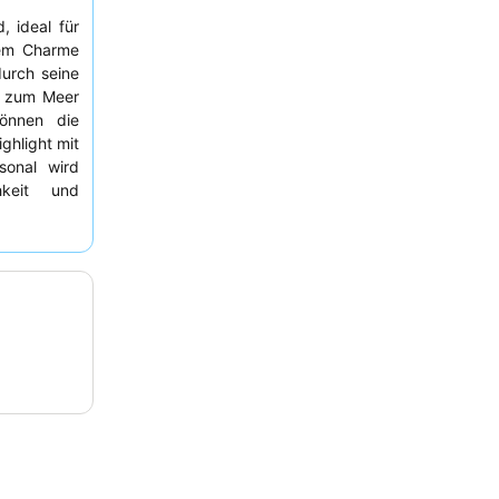
, ideal für
hem Charme
urch seine
g zum Meer
önnen die
ghlight mit
sonal wird
hkeit und
nete und
t. Für ein
t
Meerblick
ligurische