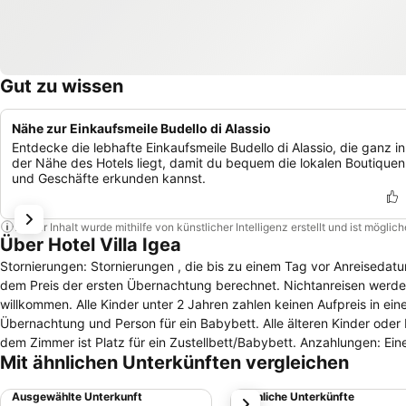
Gut zu wissen
Nähe zur Einkaufsmeile Budello di Alassio
Entdecke die lebhafte Einkaufsmeile Budello di Alassio, die ganz in
der Nähe des Hotels liegt, damit du bequem die lokalen Boutiquen
und Geschäfte erkunden kannst.
Dieser Inhalt wurde mithilfe von künstlicher Intelligenz erstellt und ist mögli
Über Hotel Villa Igea
Stornierungen: Stornierungen , die bis zu einem Tag vor Anreisedat
dem Preis der ersten Übernachtung berechnet. Nichtanreisen werden
willkommen. Alle Kinder unter 2 Jahren zahlen keinen Aufpreis in ei
Übernachtung und Person für ein Babybett. Alle älteren Kinder ode
dem Zimmer ist Platz für ein Zustellbett/Babybett. Anzahlungen: Ei
Mit ähnlichen Unterkünften vergleichen
Mehrwertsteuer ist inbegriffen. Servicegebühren werden nicht erh
gesamten Hotel nutzbar und ist kostenfrei. Speisen: Frühstücksbuffe
Ausgewählte Unterkunft
Ähnliche Unterkünfte
weiter
Gebühr in der Nähe zur Verfügung. Haustiere: Haustiere sind auf Anf