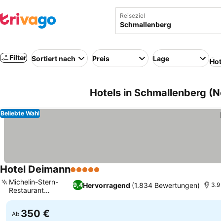
Reiseziel
Filter
Sortiert nach
Preis
Lage
Hot
Hotels in Schmallenberg (
Beliebte Wahl
Hotel Deimann
5 Sterne
Michelin-Stern-
Hervorragend
(1.834 Bewertungen)
9,4
3.9
Restaurant
Hofstube
350 €
Ab