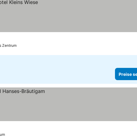
is Zentrum
Preise s
rum