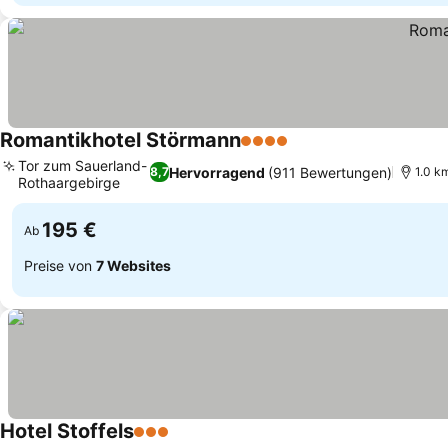
Romantikhotel Störmann
4 Sterne
Tor zum Sauerland-
Hervorragend
(911 Bewertungen)
8,7
1.0 k
Rothaargebirge
195 €
Ab
Preise von
7 Websites
Hotel Stoffels
3 Sterne