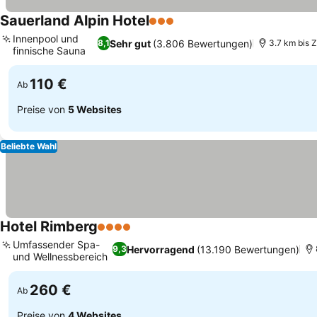
Sauerland Alpin Hotel
3 Sterne
Innenpool und
Sehr gut
(3.806 Bewertungen)
8,1
3.7 km bis 
finnische Sauna
110 €
Ab
Preise von
5 Websites
Beliebte Wahl
Hotel Rimberg
4 Sterne
Umfassender Spa-
Hervorragend
(13.190 Bewertungen)
9,3
und Wellnessbereich
260 €
Ab
Preise von
4 Websites