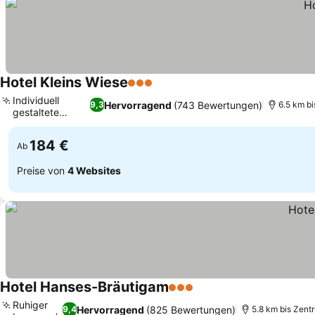
Hotel Kleins Wiese
3 Sterne
Individuell
Hervorragend
(743 Bewertungen)
9,3
6.5 km b
gestaltete
Zimmer
184 €
Ab
Preise von
4 Websites
Hotel Hanses-Bräutigam
3 Sterne
Ruhiger
Hervorragend
(825 Bewertungen)
9,4
5.8 km bis Zent