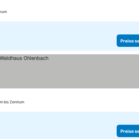
trum
Preise s
km bis Zentrum
Preise s