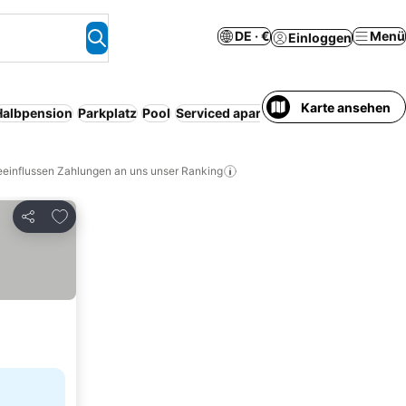
DE · €
Menü
Einloggen
Karte ansehen
Halbpension
Parkplatz
Pool
Serviced apartment
Resort
Haustiere
eeinflussen Zahlungen an uns unser Ranking
Zu Favoriten hinzufügen
Teilen