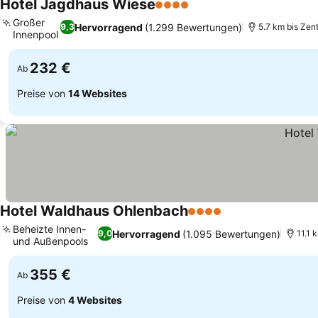
Hotel Jagdhaus Wiese
4 Sterne
Großer
Hervorragend
(1.299 Bewertungen)
9,3
5.7 km bis Zen
Innenpool
232 €
Ab
Preise von
14 Websites
Hotel Waldhaus Ohlenbach
4 Sterne
Beheizte Innen-
Hervorragend
(1.095 Bewertungen)
9,0
11.1 
und Außenpools
355 €
Ab
Preise von
4 Websites