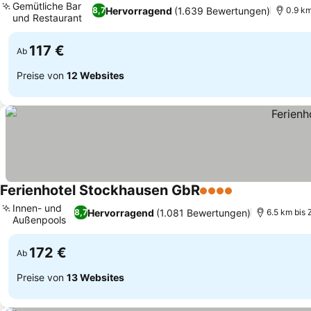
Gemütliche Bar
Hervorragend
(1.639 Bewertungen)
8,7
0.9 km
und Restaurant
117 €
Ab
Preise von
12 Websites
Ferienhotel Stockhausen GbR
4 Sterne
Innen- und
Hervorragend
(1.081 Bewertungen)
8,7
6.5 km bis
Außenpools
172 €
Ab
Preise von
13 Websites