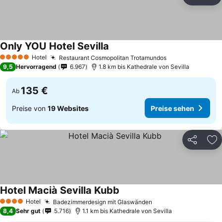
Teilen
Zu
Only YOU Hotel Sevilla
Preise sehen
Hotel
Restaurant Cosmopolitan Trotamundos
Preise sehen
5 Sterne
9,5
Hervorragend
6.967
1.8 km bis Kathedrale von Sevilla
135 €
Ab
Preise von
19 Websites
Preise sehen
Teilen
Zu
Hotel Macià Sevilla Kubb
Preise sehen
Hotel
Badezimmerdesign mit Glaswänden
Preise sehen
4 Sterne
8,4
Sehr gut
5.716
1.1 km bis Kathedrale von Sevilla