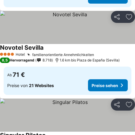
Teilen
Zu
Novotel Sevilla
Preise sehen
Hotel
familienorientierte Annehmlichkeiten
Preise sehen
4 Sterne
8,5
Hervorragend
8.718
1.6 km bis Plaza de España (Sevilla)
71 €
Ab
Preise von
21 Websites
Preise sehen
Teilen
Zu