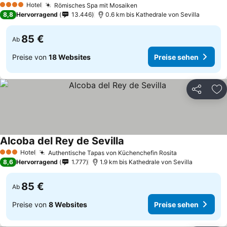
Hotel
Römisches Spa mit Mosaiken
Preise sehen
4 Sterne
8,8
Hervorragend
13.446
0.6 km bis Kathedrale von Sevilla
85 €
Ab
Preise von
18 Websites
Preise sehen
Teilen
Zu
Alcoba del Rey de Sevilla
Preise sehen
Hotel
Authentische Tapas von Küchenchefin Rosita
Preise sehen
3 Sterne
8,6
Hervorragend
1.777
1.9 km bis Kathedrale von Sevilla
85 €
Ab
Preise von
8 Websites
Preise sehen