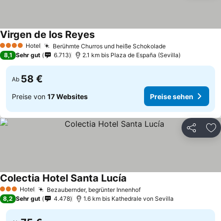
Virgen de los Reyes
Preise sehen
Hotel
Berühmte Churros und heiße Schokolade
Preise sehen
4 Sterne
8,1
Sehr gut
6.713
2.1 km bis Plaza de España (Sevilla)
58 €
Ab
Preise von
17 Websites
Preise sehen
Teilen
Zu
Colectia Hotel Santa Lucía
Preise sehen
Hotel
Bezaubernder, begrünter Innenhof
Preise sehen
3 Sterne
8,2
Sehr gut
4.478
1.6 km bis Kathedrale von Sevilla