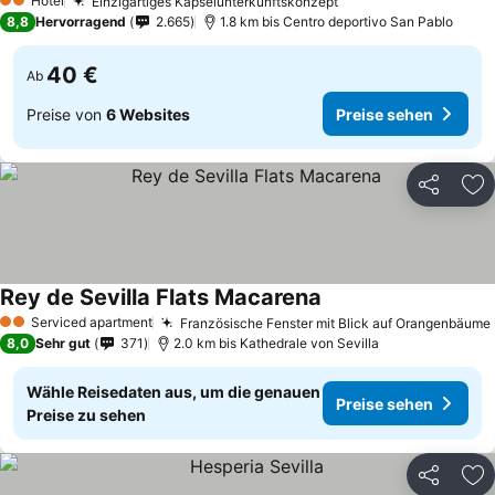
Hotel
Einzigartiges Kapselunterkunftskonzept
Preise sehen
2 Sterne
8,8
Hervorragend
2.665
1.8 km bis Centro deportivo San Pablo
40 €
Ab
Preise von
6 Websites
Preise sehen
Teilen
Zu
Rey de Sevilla Flats Macarena
Preise sehen
Serviced apartment
Französische Fenster mit Blick auf Orangenbäume
2 Sterne
8,0
Sehr gut
371
2.0 km bis Kathedrale von Sevilla
Wähle Reisedaten aus, um die genauen
Preise sehen
Preise zu sehen
Teilen
Zu