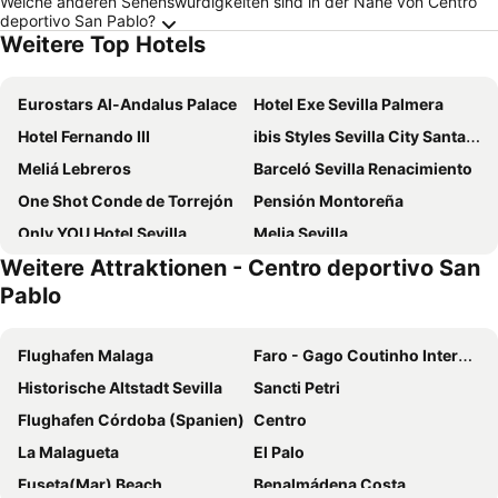
Welche anderen Sehenswürdigkeiten sind in der Nähe von Centro
deportivo San Pablo?
Weitere Top Hotels
Eurostars Al-Andalus Palace
Hotel Exe Sevilla Palmera
Hotel Fernando III
ibis Styles Sevilla City Santa Justa
Meliá Lebreros
Barceló Sevilla Renacimiento
One Shot Conde de Torrejón
Pensión Montoreña
Only YOU Hotel Sevilla
Melia Sevilla
Weitere Attraktionen - Centro deportivo San
Hotel Macià Sevilla Kubb
NH Sevilla Plaza de Armas
Pablo
Alcoba del Rey de Sevilla
Hilton Garden Inn Sevilla
Hotel Rey Alfonso X
Exe Sevilla Macarena
Flughafen Malaga
Faro - Gago Coutinho Internationaler Flughafen
Hotel Posada del Lucero
Ilunion Alcora Sevilla
Historische Altstadt Sevilla
Sancti Petri
Letoh Letoh Sevilla
H10 Corregidor Boutique Hotel
Flughafen Córdoba (Spanien)
Centro
Hotel Sevilla Center
Monte Triana
La Malagueta
El Palo
abba Sevilla
Pension Nuevo Suizo
Fuseta(Mar) Beach
Benalmádena Costa
Eurostars Torre Sevilla
Intelier Casa de Indias