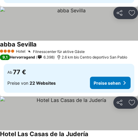
Teilen
Zu
abba Sevilla
Preise sehen
Hotel
Fitnesscenter für aktive Gäste
Preise sehen
4 Sterne
9,1
Hervorragend
6.398
2.6 km bis Centro deportivo San Pablo
77 €
Ab
Preise von
22 Websites
Preise sehen
Teilen
Zu
Hotel Las Casas de la Judería
Preise sehen