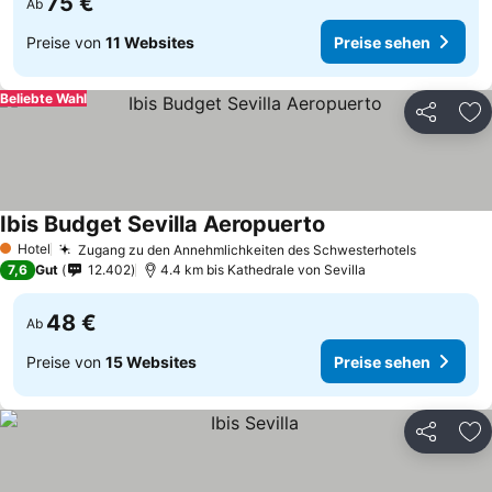
75 €
Ab
Preise von
11 Websites
Preise sehen
Beliebte Wahl
Teilen
Zu
Ibis Budget Sevilla Aeropuerto
Preise sehen
Hotel
Zugang zu den Annehmlichkeiten des Schwesterhotels
Preise s
1 Sterne
7,6
Gut
12.402
4.4 km bis Kathedrale von Sevilla
48 €
Ab
Preise von
15 Websites
Preise sehen
Teilen
Zu