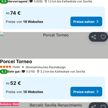
9,0
Hervorragend
5.626
1.2 km bis Kathedrale von Sevilla
74 €
Ab
Preise von
19 Websites
Preise sehen
Teilen
Zu
Porcel Torneo
Preise sehen
Hotel
Minimalistisches Raumdesign
Preise sehen
4 Sterne
8,3
Sehr gut
5.019
3.2 km bis Kathedrale von Sevilla
52 €
Ab
Preise von
16 Websites
Preise sehen
Beliebte Wahl