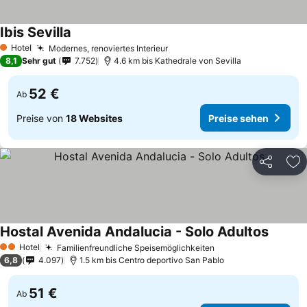
Ibis Sevilla
Preise sehen
Hotel
Modernes, renoviertes Interieur
Preise sehen
1 Sterne
8,1
Sehr gut
7.752
4.6 km bis Kathedrale von Sevilla
52 €
Ab
Preise von
18 Websites
Preise sehen
Teilen
Zu
Hostal Avenida Andalucia - Solo Adultos
Preise 
Hotel
Familienfreundliche Speisemöglichkeiten
Preise sehen
2 Sterne
6,8
4.097
1.5 km bis Centro deportivo San Pablo
51 €
Ab