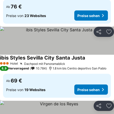
76 €
Ab
Preise von
23 Websites
Preise sehen
Teilen
Zu
ibis Styles Sevilla City Santa Justa
Preise sehen
Hotel
Dachpool mit Panoramablick
Preise sehen
3 Sterne
8,9
Hervorragend
10.784
1.8 km bis Centro deportivo San Pablo
69 €
Ab
Preise von
19 Websites
Preise sehen
Teilen
Zu