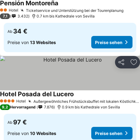
Pensión Montoreña
Preise sehen
Hotel
Ticketservice und Unterstützung bei der Tourenplanung
Preise
2 Sterne
7,1
3.432
0.7 km bis Kathedrale von Sevilla
34 €
Ab
Preise von
13 Websites
Preise sehen
Teilen
Zu
Hotel Posada del Lucero
Preise sehen
Hotel
Außergewöhnliches Frühstücksbuffet mit lokalen Köstlichkeiten
4 Sterne
9,2
Hervorragend
7.876
0.9 km bis Kathedrale von Sevilla
97 €
Ab
Preise von
10 Websites
Preise sehen