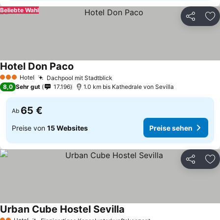
Beliebte Wahl
Teilen
Zu
Hotel Don Paco
Preise sehen
Hotel
Dachpool mit Stadtblick
Preise sehen
3 Sterne
8,0
Sehr gut
17.196
1.0 km bis Kathedrale von Sevilla
65 €
Ab
Preise von
15 Websites
Preise sehen
Teilen
Zu
Urban Cube Hostel Sevilla
Preise sehen