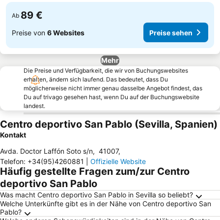
89 €
Ab
Preise von
6 Websites
Preise sehen
Mehr
Die Preise und Verfügbarkeit, die wir von Buchungswebsites
erhalten, ändern sich laufend. Das bedeutet, dass Du
möglicherweise nicht immer genau dasselbe Angebot findest, das
Du auf trivago gesehen hast, wenn Du auf der Buchungswebsite
landest.
Centro deportivo San Pablo (Sevilla, Spanien)
Kontakt
Avda. Doctor Laffón Soto s/n
,
41007
,
Telefon
:
+34(95)4260881
|
Offizielle Website
Häufig gestellte Fragen zum/zur Centro
deportivo San Pablo
Was macht Centro deportivo San Pablo in Sevilla so beliebt?
Welche Unterkünfte gibt es in der Nähe von Centro deportivo San
Pablo?