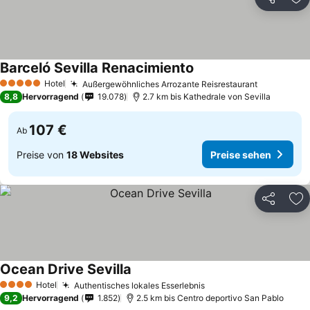
Teilen
Zu
Barceló Sevilla Renacimiento
Preise sehen
Hotel
Außergewöhnliches Arrozante Reisrestaurant
Preise se
5 Sterne
8,8
Hervorragend
19.078
2.7 km bis Kathedrale von Sevilla
107 €
Ab
Preise von
18 Websites
Preise sehen
Teilen
Zu
Ocean Drive Sevilla
Preise sehen
Hotel
Authentisches lokales Esserlebnis
Preise sehen
4 Sterne
9,2
Hervorragend
1.852
2.5 km bis Centro deportivo San Pablo