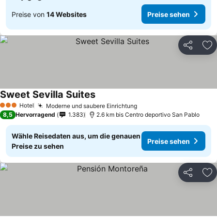
Preise von
14 Websites
Preise sehen
Teilen
Zu
Sweet Sevilla Suites
Preise sehen
Hotel
Moderne und saubere Einrichtung
Preise sehen
3 Sterne
8,5
Hervorragend
1.383
2.6 km bis Centro deportivo San Pablo
Wähle Reisedaten aus, um die genauen
Preise sehen
Preise zu sehen
Teilen
Zu