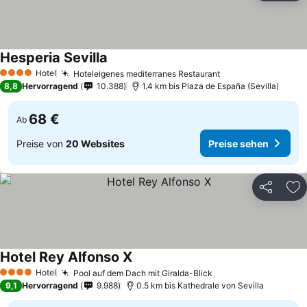
Hesperia Sevilla
Preise sehen
Hotel
Hoteleigenes mediterranes Restaurant
Preise sehen
4 Sterne
8,8
Hervorragend
10.388
1.4 km bis Plaza de España (Sevilla)
68 €
Ab
Preise von
20 Websites
Preise sehen
Teilen
Zu
Hotel Rey Alfonso X
Preise sehen
Hotel
Pool auf dem Dach mit Giralda-Blick
Preise sehen
4 Sterne
9,1
Hervorragend
9.988
0.5 km bis Kathedrale von Sevilla