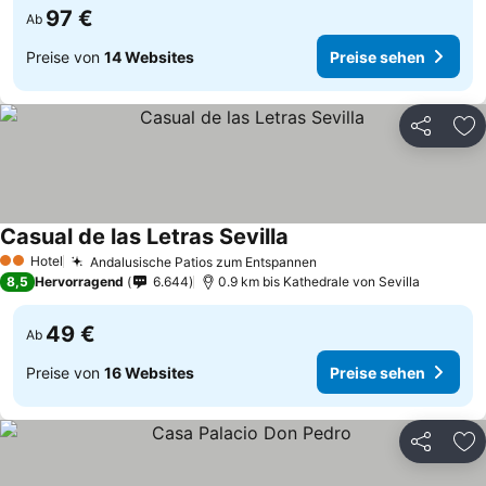
97 €
Ab
Preise von
14 Websites
Preise sehen
Teilen
Zu
Casual de las Letras Sevilla
Preise sehen
Hotel
Andalusische Patios zum Entspannen
Preise sehen
2 Sterne
8,5
Hervorragend
6.644
0.9 km bis Kathedrale von Sevilla
49 €
Ab
Preise von
16 Websites
Preise sehen
Teilen
Zu