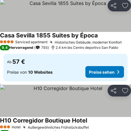
Teilen
Zu
Casa Sevilla 1855 Suites by Época
Preise sehen
Serviced apartment
Historisches Gebäude, moderner Komfort
Prei
4 Sterne
9,4
Hervorragend
793
2.4 km bis Centro deportivo San Pablo
57 €
Ab
Preise von
10 Websites
Preise sehen
Teilen
Zu
H10 Corregidor Boutique Hotel
Preise sehen
Hotel
Außergewöhnliches Frühstücksbuffet
Preise sehen
3 Sterne