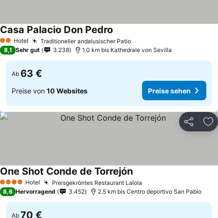
Casa Palacio Don Pedro
Preise sehen
Hotel
Traditioneller andalusischer Patio
Preise sehen
2 Sterne
8,1
Sehr gut
3.238
1.0 km bis Kathedrale von Sevilla
63 €
Ab
Preise von
10 Websites
Preise sehen
Teilen
Zu
One Shot Conde de Torrejón
Preise sehen
Hotel
Preisgekröntes Restaurant Lalola
Preise sehen
4 Sterne
8,6
Hervorragend
3.452
2.5 km bis Centro deportivo San Pablo
70 €
Ab