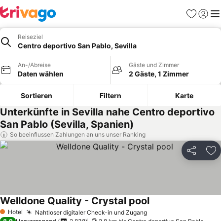
Favoriten
Einlog
Me
Reiseziel
Centro deportivo San Pablo, Sevilla
An-/Abreise
Gäste und Zimmer
Daten wählen
2 Gäste, 1 Zimmer
Sortieren
Filtern
Karte
Unterkünfte in Sevilla nahe Centro deportivo
San Pablo (Sevilla, Spanien)
So beeinflussen Zahlungen an uns unser Ranking
Teilen
Zu
Welldone Quality - Crystal pool
Preise sehen
Hotel
Nahtloser digitaler Check-in und Zugang
Preise sehen
1 Sterne