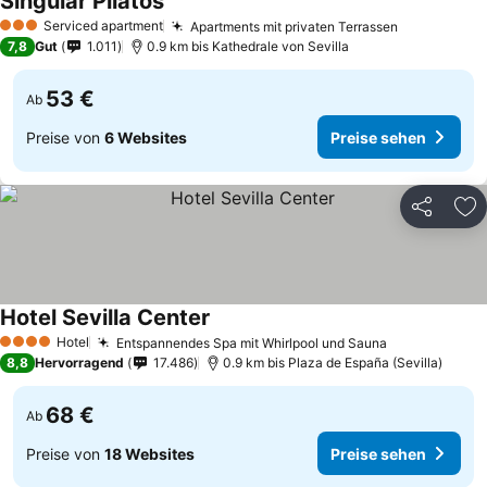
Singular Pilatos
Preise sehen
Serviced apartment
Apartments mit privaten Terrassen
Preise seh
3 Sterne
7,8
Gut
1.011
0.9 km bis Kathedrale von Sevilla
53 €
Ab
Preise von
6 Websites
Preise sehen
Teilen
Zu
Hotel Sevilla Center
Preise sehen
Hotel
Entspannendes Spa mit Whirlpool und Sauna
Preise sehe
4 Sterne
8,8
Hervorragend
17.486
0.9 km bis Plaza de España (Sevilla)
68 €
Ab
Preise von
18 Websites
Preise sehen