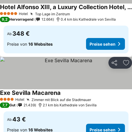
Hotel Alfonso XIII, a Luxury Collection Hotel, Seville
Preise sehen
Hotel
Top Lage im Zentrum
Preise sehen
5 Sterne
9,2
Hervorragend
12.664
0.4 km bis Kathedrale von Sevilla
348 €
Ab
Preise von
16 Websites
Preise sehen
Teilen
Zu
Exe Sevilla Macarena
Preise sehen
Hotel
Zimmer mit Blick auf die Stadtmauer
Preise sehen
4 Sterne
7,7
Gut
21.439
2.1 km bis Kathedrale von Sevilla
43 €
Ab
Preise von
16 Websites
Preise sehen