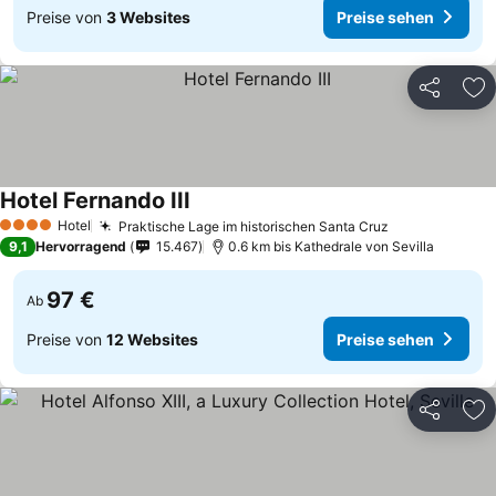
Preise von
3 Websites
Preise sehen
Teilen
Zu
Hotel Fernando III
Preise sehen
Hotel
Praktische Lage im historischen Santa Cruz
Preise sehen
4 Sterne
9,1
Hervorragend
15.467
0.6 km bis Kathedrale von Sevilla
97 €
Ab
Preise von
12 Websites
Preise sehen
Teilen
Zu