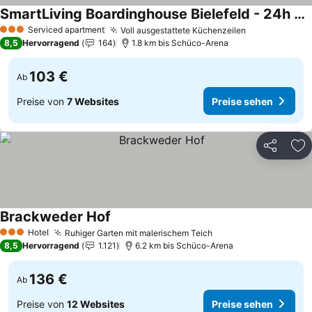
SmartLiving Boardinghouse Bielefeld - 24h Check In
Serviced apartment
Voll ausgestattete Küchenzeilen
3 Sterne
8,5
Hervorragend
164
1.8 km bis Schüco-Arena
103 €
Ab
Preise von
7 Websites
Preise sehen
Teilen
Zu
Brackweder Hof
Hotel
Ruhiger Garten mit malerischem Teich
3 Sterne
8,5
Hervorragend
1.121
6.2 km bis Schüco-Arena
136 €
Ab
Preise von
12 Websites
Preise sehen