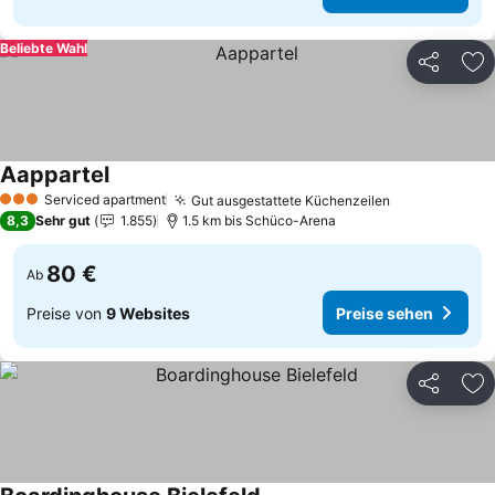
Beliebte Wahl
Teilen
Zu
Aappartel
Serviced apartment
Gut ausgestattete Küchenzeilen
3 Sterne
8,3
Sehr gut
1.855
1.5 km bis Schüco-Arena
80 €
Ab
Preise von
9 Websites
Preise sehen
Teilen
Zu