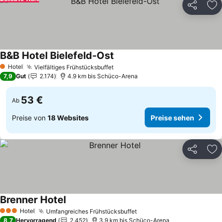
Teilen
Zu
B&B Hotel Bielefeld-Ost
Hotel
Vielfältiges Frühstücksbuffet
1 Sterne
7,9
Gut
2.174
4.9 km bis Schüco-Arena
53 €
Ab
Preise von
18 Websites
Preise sehen
Teilen
Zu
Brenner Hotel
Hotel
Umfangreiches Frühstücksbuffet
3 Sterne
8,7
Hervorragend
2.452
3.9 km bis Schüco-Arena