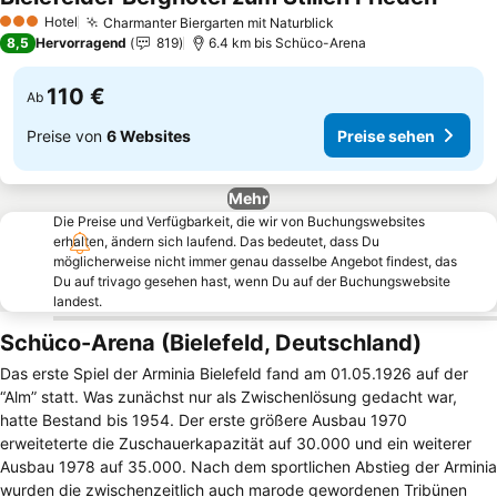
Hotel
Charmanter Biergarten mit Naturblick
3 Sterne
8,5
Hervorragend
819
6.4 km bis Schüco-Arena
110 €
Ab
Preise von
6 Websites
Preise sehen
Mehr
Die Preise und Verfügbarkeit, die wir von Buchungswebsites
erhalten, ändern sich laufend. Das bedeutet, dass Du
möglicherweise nicht immer genau dasselbe Angebot findest, das
Du auf trivago gesehen hast, wenn Du auf der Buchungswebsite
landest.
Schüco-Arena (Bielefeld, Deutschland)
Das erste Spiel der Arminia Bielefeld fand am 01.05.1926 auf der
“Alm” statt. Was zunächst nur als Zwischenlösung gedacht war,
hatte Bestand bis 1954. Der erste größere Ausbau 1970
erweiteterte die Zuschauerkapazität auf 30.000 und ein weiterer
Ausbau 1978 auf 35.000. Nach dem sportlichen Abstieg der Arminia
wurden die zwischenzeitlich auch marode gewordenen Tribünen