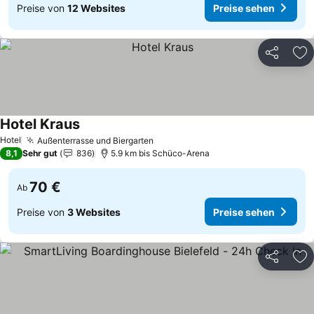
Preise von
12 Websites
Preise sehen
Teilen
Zu
Hotel Kraus
Hotel
Außenterrasse und Biergarten
8,1
Sehr gut
836
5.9 km bis Schüco-Arena
70 €
Ab
Preise von
3 Websites
Preise sehen
Teilen
Zu