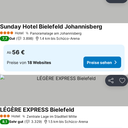
Teilen
Zu
Sunday Hotel Bielefeld Johannisberg
Hotel
Panoramalage am Johannisberg
4 Sterne
7,7
Gut
3.898
1.4 km bis Schüco-Arena
56 €
Ab
Preise von
18 Websites
Preise sehen
Teilen
Zu
LÉGÈRE EXPRESS Bielefeld
Hotel
Zentrale Lage im Stadtteil Mitte
3 Sterne
8,1
Sehr gut
3.329
1.5 km bis Schüco-Arena