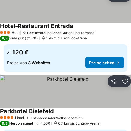
Hotel-Restaurant Entrada
Hotel
Familienfreundlicher Garten und Terrasse
3 Sterne
8,3
Sehr gut
708
1.9 km bis Schüco-Arena
120 €
Ab
Preise von
3 Websites
Preise sehen
Teilen
Zu
Parkhotel Bielefeld
Hotel
Entspannender Wellnessbereich
4 Sterne
9,3
Hervorragend
1.530
6.7 km bis Schüco-Arena