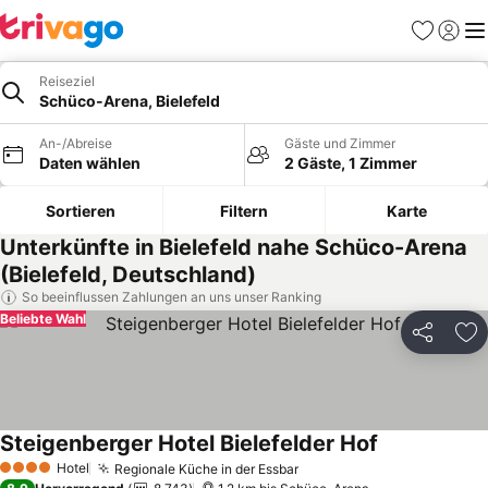
Favoriten
Einlog
Me
Reiseziel
Schüco-Arena, Bielefeld
An-/Abreise
Gäste und Zimmer
Daten wählen
2 Gäste, 1 Zimmer
Sortieren
Filtern
Karte
Unterkünfte in Bielefeld nahe Schüco-Arena
(Bielefeld, Deutschland)
So beeinflussen Zahlungen an uns unser Ranking
Beliebte Wahl
Teilen
Zu
Steigenberger Hotel Bielefelder Hof
Hotel
Regionale Küche in der Essbar
4 Sterne