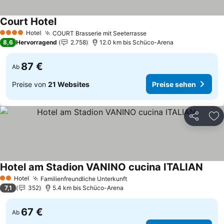
Court Hotel
Hotel
COURT Brasserie mit Seeterrasse
4 Sterne
8,6
Hervorragend
2.758
12.0 km bis Schüco-Arena
87 €
Ab
Preise von
21 Websites
Preise sehen
Teilen
Zu
Hotel am Stadion VANINO cucina ITALIAN
Hotel
Familienfreundliche Unterkunft
2 Sterne
7,1
352
5.4 km bis Schüco-Arena
67 €
Ab