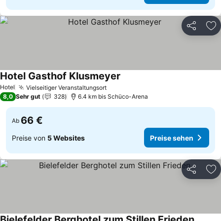
Teilen
Zu
Hotel Gasthof Klusmeyer
Hotel
Vielseitiger Veranstaltungsort
8,0
Sehr gut
328
6.4 km bis Schüco-Arena
66 €
Ab
Preise von
5 Websites
Preise sehen
Teilen
Zu
Bielefelder Berghotel zum Stillen Frieden