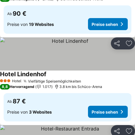
90 €
Ab
Preise von
19 Websites
Preise sehen
Teilen
Zu
Hotel Lindenhof
Hotel
Vielfältige Speisemöglichkeiten
3 Sterne
8,8
Hervorragend
1.017
3.8 km bis Schüco-Arena
87 €
Ab
Preise von
3 Websites
Preise sehen
Teilen
Zu