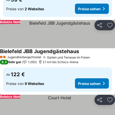
Preise von
2 Websites
Preise sehen
Beliebte Wahl
Teilen
Zu
Bielefeld JBB Jugendgästehaus
Jugendherberge/Hostel
Garten und Terrasse im Freien
2 Sterne
8,3
Sehr gut
1.250
2.1 km bis Schüco-Arena
122 €
Ab
Preise von
9 Websites
Preise sehen
Beliebte Wahl
Teilen
Zu