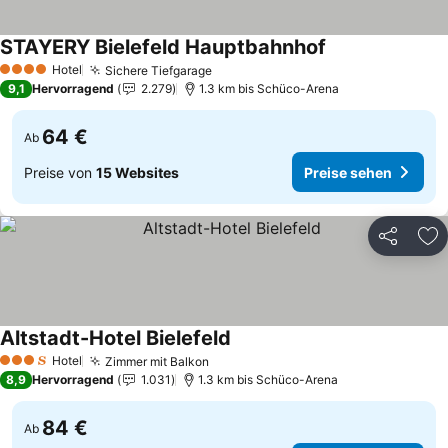
STAYERY Bielefeld Hauptbahnhof
Hotel
Sichere Tiefgarage
4 Sterne
9,1
Hervorragend
2.279
1.3 km bis Schüco-Arena
64 €
Ab
Preise von
15 Websites
Preise sehen
Teilen
Zu
Altstadt-Hotel Bielefeld
Hotel
Zimmer mit Balkon
3 Sterne
8,9
Hervorragend
1.031
1.3 km bis Schüco-Arena
84 €
Ab