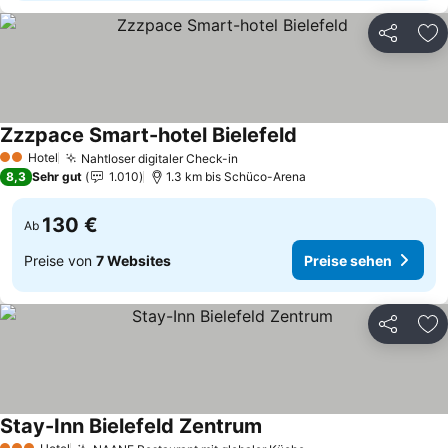
Teilen
Zu
Zzzpace Smart-hotel Bielefeld
Hotel
Nahtloser digitaler Check-in
2 Sterne
8,3
Sehr gut
1.010
1.3 km bis Schüco-Arena
130 €
Ab
Preise von
7 Websites
Preise sehen
Teilen
Zu
Stay-Inn Bielefeld Zentrum