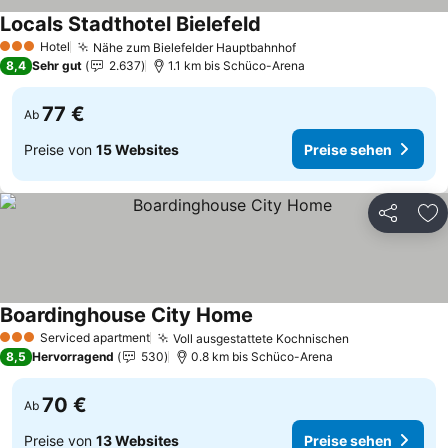
Locals Stadthotel Bielefeld
Hotel
Nähe zum Bielefelder Hauptbahnhof
3 Sterne
8,4
Sehr gut
2.637
1.1 km bis Schüco-Arena
77 €
Ab
Preise von
15 Websites
Preise sehen
Teilen
Zu
Boardinghouse City Home
Serviced apartment
Voll ausgestattete Kochnischen
3 Sterne
8,5
Hervorragend
530
0.8 km bis Schüco-Arena
70 €
Ab
Preise von
13 Websites
Preise sehen