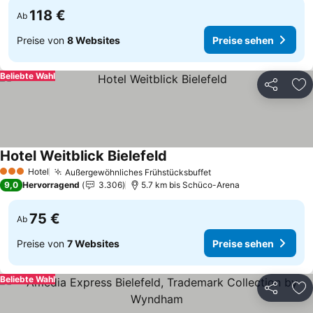
118 €
Ab
Preise von
8 Websites
Preise sehen
Beliebte Wahl
Teilen
Zu
Hotel Weitblick Bielefeld
Hotel
Außergewöhnliches Frühstücksbuffet
3 Sterne
9,0
Hervorragend
3.306
5.7 km bis Schüco-Arena
75 €
Ab
Preise von
7 Websites
Preise sehen
Beliebte Wahl
Teilen
Zu