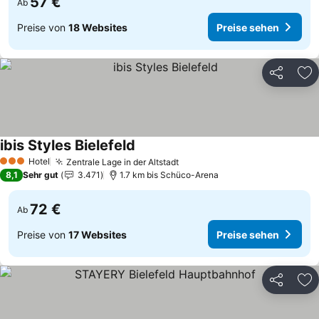
57 €
Ab
Preise von
18 Websites
Preise sehen
Teilen
Zu
ibis Styles Bielefeld
Hotel
Zentrale Lage in der Altstadt
3 Sterne
8,1
Sehr gut
3.471
1.7 km bis Schüco-Arena
72 €
Ab
Preise von
17 Websites
Preise sehen
Teilen
Zu