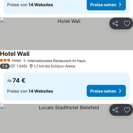
Preise von
14 Websites
Preise sehen
Teilen
Zu
Hotel Wali
Hotel
Internationales Restaurant im Haus
3 Sterne
7,3
1.345
1.7 km bis Schüco-Arena
74 €
Ab
Preise von
14 Websites
Preise sehen
Teilen
Zu