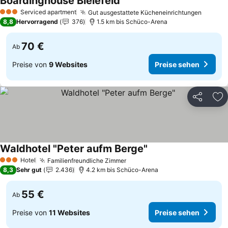
Boardinghouse Bielefeld
Serviced apartment
Gut ausgestattete Kücheneinrichtungen
3 Sterne
8,8
Hervorragend
376
1.5 km bis Schüco-Arena
70 €
Ab
Preise von
9 Websites
Preise sehen
Teilen
Zu
Waldhotel "Peter aufm Berge"
Hotel
Familienfreundliche Zimmer
3 Sterne
8,3
Sehr gut
2.436
4.2 km bis Schüco-Arena
55 €
Ab
Preise von
11 Websites
Preise sehen