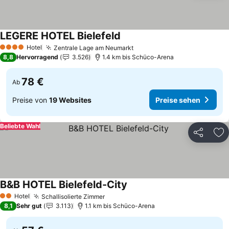
LEGERE HOTEL Bielefeld
Hotel
Zentrale Lage am Neumarkt
4 Sterne
8,8
Hervorragend
3.526
1.4 km bis Schüco-Arena
78 €
Ab
Preise von
19 Websites
Preise sehen
Beliebte Wahl
Teilen
Zu
B&B HOTEL Bielefeld-City
Hotel
Schallisolierte Zimmer
2 Sterne
8,1
Sehr gut
3.113
1.1 km bis Schüco-Arena