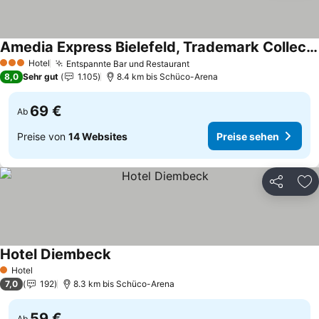
Amedia Express Bielefeld, Trademark Collection by Wyndham
Hotel
Entspannte Bar und Restaurant
3 Sterne
8,0
Sehr gut
1.105
8.4 km bis Schüco-Arena
69 €
Ab
Preise von
14 Websites
Preise sehen
Teilen
Zu
Hotel Diembeck
Hotel
1 Sterne
7,0
192
8.3 km bis Schüco-Arena
59 €
Ab