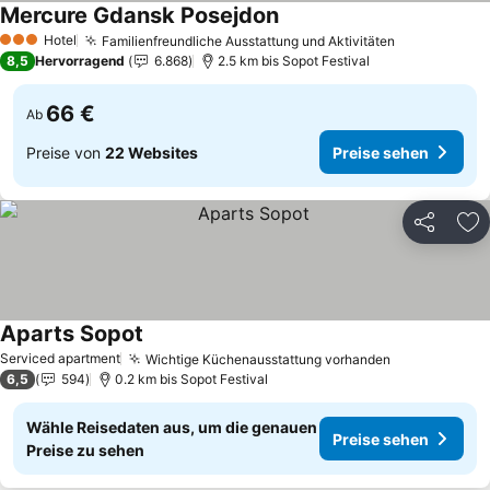
Mercure Gdansk Posejdon
Preise sehen
Hotel
Familienfreundliche Ausstattung und Aktivitäten
Preise sehe
3 Sterne
8,5
Hervorragend
6.868
2.5 km bis Sopot Festival
66 €
Ab
Preise von
22 Websites
Preise sehen
Teilen
Zu
Aparts Sopot
Preise sehen
Serviced apartment
Wichtige Küchenausstattung vorhanden
Preise sehe
6,5
594
0.2 km bis Sopot Festival
Wähle Reisedaten aus, um die genauen
Preise sehen
Preise zu sehen