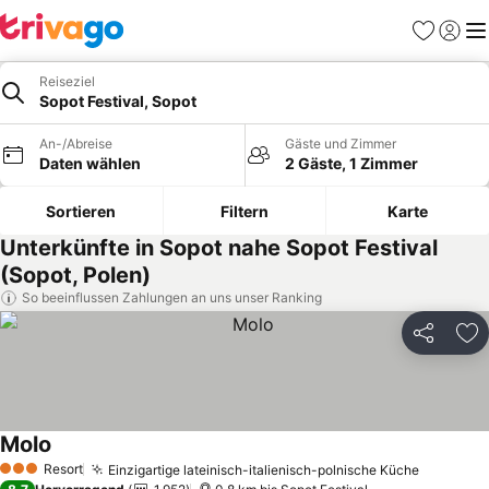
Favoriten
Einlog
Me
Reiseziel
Sopot Festival, Sopot
An-/Abreise
Gäste und Zimmer
Daten wählen
2 Gäste, 1 Zimmer
Sortieren
Filtern
Karte
Unterkünfte in Sopot nahe Sopot Festival
(Sopot, Polen)
So beeinflussen Zahlungen an uns unser Ranking
Teilen
Zu
Molo
Preise sehen
Resort
Einzigartige lateinisch-italienisch-polnische Küche
Preise s
3 Sterne