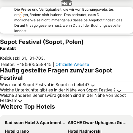
Mehr
Die Preise und Verfügbarkeit, die wir von Buchungswebsites
erhalten, ändern sich laufend. Das bedeutet, dass Du
möglicherweise nicht immer genau dasselbe Angebot findest, das
Du auf trivago gesehen hast, wenn Du auf der Buchungswebsite
landest.
Sopot Festival (Sopot, Polen)
Kontakt
Kościuszki 61
,
81-703
,
Telefon
:
+48(58)5558445
|
Offizielle Website
Häufig gestellte Fragen zum/zur Sopot
Festival
Was macht Sopot Festival in Sopot so beliebt?
Welche Unterkünfte gibt es in der Nähe von Sopot Festival?
Welche anderen Sehenswürdigkeiten sind in der Nähe von Sopot
Festival?
Weitere Top Hotels
Radisson Hotel & Apartments Gdansk
ARCHE Dwor Uphagena Gdansk
Hotel Grano
Hotel Nadmorski