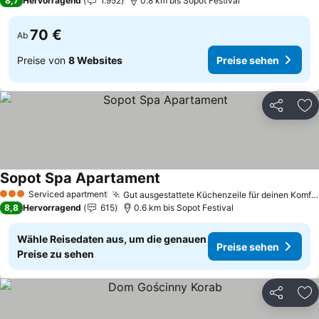
8,7
Hervorragend
1.952
0.8 km bis Sopot Festival
70 €
Ab
Preise von
8 Websites
Preise sehen
Teilen
Zu
Sopot Spa Apartament
Preise sehen
Serviced apartment
Gut ausgestattete Küchenzeile für deinen Komfort
3 Sterne
8,8
Hervorragend
615
0.6 km bis Sopot Festival
Wähle Reisedaten aus, um die genauen
Preise sehen
Preise zu sehen
Teilen
Zu