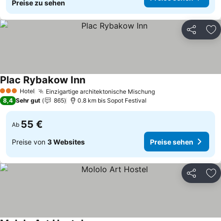
Preise zu sehen
Teilen
Zu
Plac Rybakow Inn
Preise sehen
Hotel
Einzigartige architektonische Mischung
Preise sehen
3 Sterne
8,4
Sehr gut
865
0.8 km bis Sopot Festival
55 €
Ab
Preise von
3 Websites
Preise sehen
Teilen
Zu