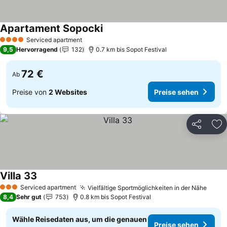
Apartament Sopocki
Preise sehen
Serviced apartment
4 Sterne
9,5
Hervorragend
132
0.7 km bis Sopot Festival
72 €
Ab
Preise von
2 Websites
Preise sehen
Teilen
Zu
Villa 33
Preise sehen
Serviced apartment
Vielfältige Sportmöglichkeiten in der Nähe
Preis
3 Sterne
8,4
Sehr gut
753
0.8 km bis Sopot Festival
Wähle Reisedaten aus, um die genauen
Preise sehen