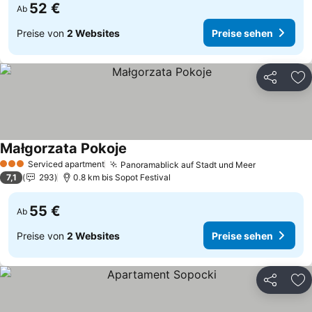
52 €
Ab
Preise von
2 Websites
Preise sehen
Teilen
Zu
Małgorzata Pokoje
Preise sehen
Serviced apartment
Panoramablick auf Stadt und Meer
Preise seh
3 Sterne
7,1
293
0.8 km bis Sopot Festival
55 €
Ab
Preise von
2 Websites
Preise sehen
Teilen
Zu