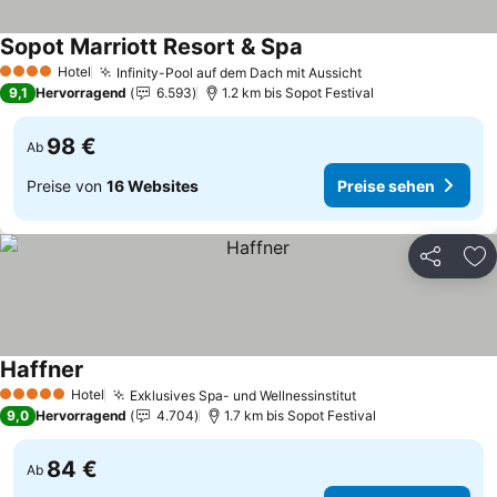
Sopot Marriott Resort & Spa
Preise sehen
Hotel
Infinity-Pool auf dem Dach mit Aussicht
Preise sehen
4 Sterne
9,1
Hervorragend
6.593
1.2 km bis Sopot Festival
98 €
Ab
Preise von
16 Websites
Preise sehen
Teilen
Zu
Haffner
Preise sehen
Hotel
Exklusives Spa- und Wellnessinstitut
Preise sehen
5 Sterne
9,0
Hervorragend
4.704
1.7 km bis Sopot Festival
84 €
Ab