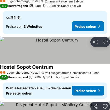
Jugendherberge/Hostel
Zimmer mit eigenem Balkon
Preise sehen
2 Sterne
8,7
Hervorragend
749
0.7 km bis Sopot Festival
31 €
Ab
Preise von
3 Websites
Preise sehen
Teilen
Zu
Hostel Sopot Centrum
Preise sehen
Jugendherberge/Hostel
Voll ausgestattete Gemeinschaftsküche
Preis
2 Sterne
8,6
Hervorragend
289
1.0 km bis Sopot Festival
Wähle Reisedaten aus, um die genauen
Preise sehen
Preise zu sehen
Teilen
Zu