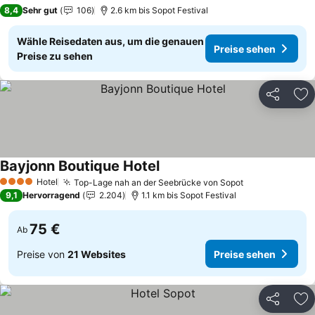
8,4
Sehr gut
106
2.6 km bis Sopot Festival
Wähle Reisedaten aus, um die genauen
Preise sehen
Preise zu sehen
Teilen
Zu
Bayjonn Boutique Hotel
Preise sehen
Hotel
Top-Lage nah an der Seebrücke von Sopot
Preise sehen
4 Sterne
9,1
Hervorragend
2.204
1.1 km bis Sopot Festival
75 €
Ab
Preise von
21 Websites
Preise sehen
Teilen
Zu