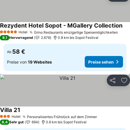
Rezydent Hotel Sopot - MGallery Collection
Pre
Hotel
Grino Restaurants einzigartige Speisemöglichkeiten
Preis
5 Sterne
9,1
Hervorragend
2.676
0.8 km bis Sopot Festival
58 €
Ab
Preise von
19 Websites
Preise sehen
Teilen
Zu
Villa 21
Preise sehen
Hotel
Personalisiertes Frühstück auf dem Zimmer
Preise sehen
3 Sterne
8,4
Sehr gut
694
0.6 km bis Sopot Festival