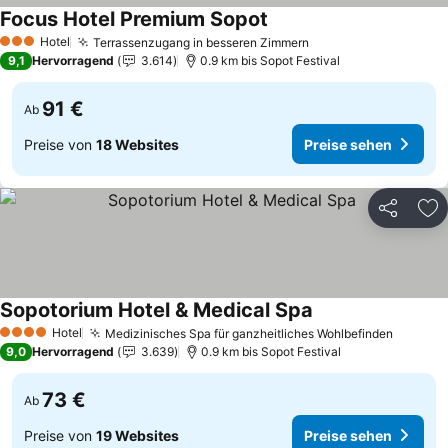
Focus Hotel Premium Sopot
Preise sehen
Hotel
Terrassenzugang in besseren Zimmern
Preise sehen
3 Sterne
9,1
Hervorragend
3.614
0.9 km bis Sopot Festival
91 €
Ab
Preise von
18 Websites
Preise sehen
Teilen
Zu
Sopotorium Hotel & Medical Spa
Preise sehen
Hotel
Medizinisches Spa für ganzheitliches Wohlbefinden
Preise 
4 Sterne
9,0
Hervorragend
3.639
0.9 km bis Sopot Festival
73 €
Ab
Preise von
19 Websites
Preise sehen