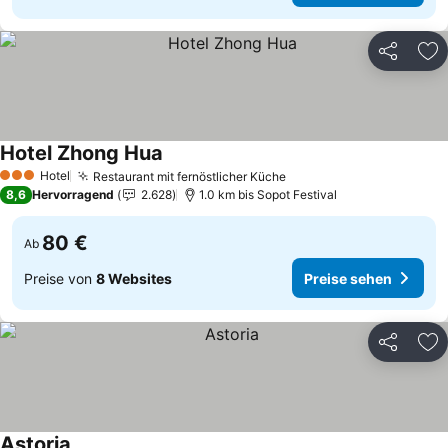
Teilen
Zu
Hotel Zhong Hua
Preise sehen
Hotel
Restaurant mit fernöstlicher Küche
Preise sehen
3 Sterne
8,6
Hervorragend
2.628
1.0 km bis Sopot Festival
80 €
Ab
Preise von
8 Websites
Preise sehen
Teilen
Zu
Astoria