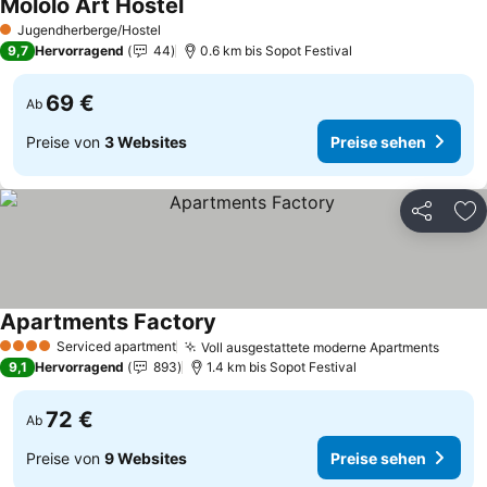
Mololo Art Hostel
Preise sehen
Jugendherberge/Hostel
1 Sterne
9,7
Hervorragend
44
0.6 km bis Sopot Festival
69 €
Ab
Preise von
3 Websites
Preise sehen
Teilen
Zu
Apartments Factory
Preise sehen
Serviced apartment
Voll ausgestattete moderne Apartments
Preis
4 Sterne
9,1
Hervorragend
893
1.4 km bis Sopot Festival
72 €
Ab
Preise von
9 Websites
Preise sehen