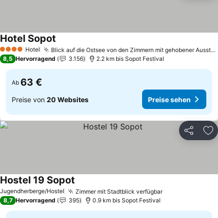
Hotel Sopot
Preise sehen
Hotel
Blick auf die Ostsee von den Zimmern mit gehobener Ausstattung
4 Sterne
8,5
Hervorragend
3.156
2.2 km bis Sopot Festival
63 €
Ab
Preise von
20 Websites
Preise sehen
Teilen
Zu
Hostel 19 Sopot
Preise sehen
Jugendherberge/Hostel
Zimmer mit Stadtblick verfügbar
Preise sehen
8,7
Hervorragend
395
0.9 km bis Sopot Festival