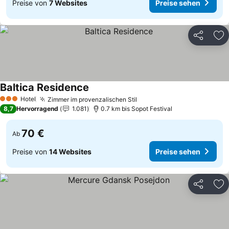
Preise von
7 Websites
Preise sehen
Teilen
Zu
Baltica Residence
Preise sehen
Hotel
Zimmer im provenzalischen Stil
Preise sehen
3 Sterne
8,7
Hervorragend
1.081
0.7 km bis Sopot Festival
70 €
Ab
Preise von
14 Websites
Preise sehen
Teilen
Zu