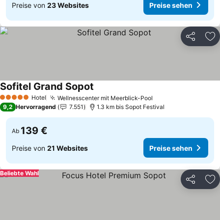
Preise von
23 Websites
Preise sehen
Teilen
Zu
Sofitel Grand Sopot
Preise sehen
Hotel
Wellnesscenter mit Meerblick-Pool
Preise sehen
5 Sterne
9,2
Hervorragend
7.551
1.3 km bis Sopot Festival
139 €
Ab
Preise von
21 Websites
Preise sehen
Beliebte Wahl
Teilen
Zu