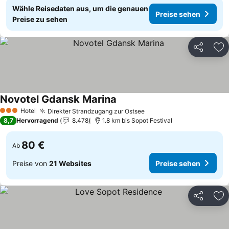
Wähle Reisedaten aus, um die genauen
Preise sehen
Preise zu sehen
Teilen
Zu
Novotel Gdansk Marina
Preise sehen
Hotel
Direkter Strandzugang zur Ostsee
Preise sehen
3 Sterne
8,7
Hervorragend
8.478
1.8 km bis Sopot Festival
80 €
Ab
Preise von
21 Websites
Preise sehen
Teilen
Zu