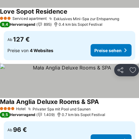
Love Sopot Residence
Preise sehen
Serviced apartment
Exklusives Mini-Spa zur Entspannung
Preise s
3 Sterne
9,4
Hervorragend
895
0.4 km bis Sopot Festival
127 €
Ab
Preise von
4 Websites
Preise sehen
Teilen
Zu
Mała Anglia Deluxe Rooms & SPA
Preise sehen
Hotel
Privater Spa mit Pool und Saunen
Preise sehen
4 Sterne
9,5
Hervorragend
1.409
0.7 km bis Sopot Festival
96 €
Ab