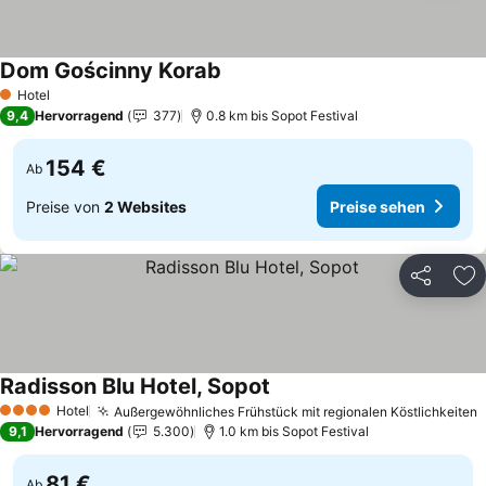
Dom Gościnny Korab
Preise sehen
Hotel
1 Sterne
9,4
Hervorragend
377
0.8 km bis Sopot Festival
154 €
Ab
Preise von
2 Websites
Preise sehen
Teilen
Zu
Radisson Blu Hotel, Sopot
Preise sehen
Hotel
Außergewöhnliches Frühstück mit regionalen Köstlichkeiten
P
4 Sterne
9,1
Hervorragend
5.300
1.0 km bis Sopot Festival
81 €
Ab