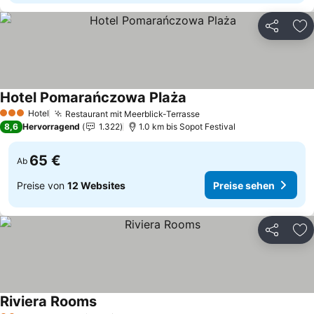
Teilen
Zu
Hotel Pomarańczowa Plaża
Preise sehen
Hotel
Restaurant mit Meerblick-Terrasse
Preise sehen
3 Sterne
8,6
Hervorragend
1.322
1.0 km bis Sopot Festival
65 €
Ab
Preise von
12 Websites
Preise sehen
Teilen
Zu
Riviera Rooms
Preise sehen