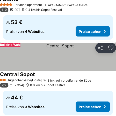
Preise sehen
Serviced apartment
Aktivitäten für aktive Gäste
Preise sehen
4 Sterne
6,9
90
0.4 km bis Sopot Festival
53 €
Ab
Preise von
4 Websites
Preise sehen
Beliebte Wahl
Teilen
Zu
Central Sopot
Preise sehen
Jugendherberge/Hostel
Blick auf vorbeifahrende Züge
Preise sehen
2 Sterne
7,2
2.354
0.8 km bis Sopot Festival
44 €
Ab
Preise von
3 Websites
Preise sehen