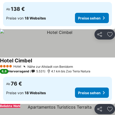
138 €
Ab
Preise von
18 Websites
Preise sehen
Teilen
Zu
Hotel Cimbel
Hotel
Nähe zur Altstadt von Benidorm
4 Sterne
8,6
Hervorragend
5.531
4.1 km bis Zoo Terra Natura
76 €
Ab
Preise von
18 Websites
Preise sehen
Beliebte Wahl
Teilen
Zu