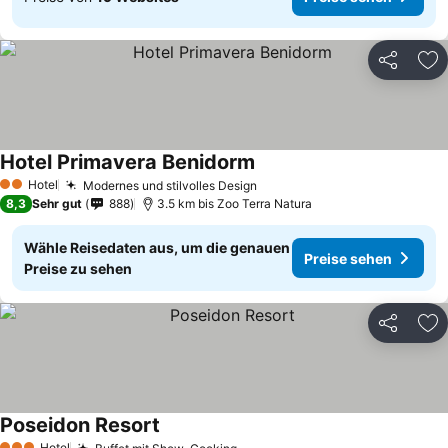
Teilen
Zu
Hotel Primavera Benidorm
Hotel
Modernes und stilvolles Design
2 Sterne
8,3
Sehr gut
888
3.5 km bis Zoo Terra Natura
Wähle Reisedaten aus, um die genauen
Preise sehen
Preise zu sehen
Teilen
Zu
Poseidon Resort
Hotel