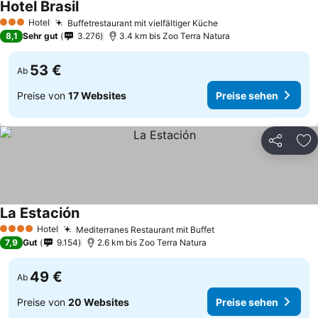
Hotel Brasil
Hotel
Buffetrestaurant mit vielfältiger Küche
3 Sterne
8,1
Sehr gut
3.276
3.4 km bis Zoo Terra Natura
53 €
Ab
Preise von
17 Websites
Preise sehen
Teilen
Zu
La Estación
Hotel
Mediterranes Restaurant mit Buffet
4 Sterne
7,9
Gut
9.154
2.6 km bis Zoo Terra Natura
49 €
Ab
Preise von
20 Websites
Preise sehen