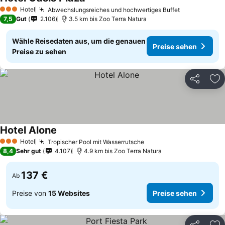
Hotel
Abwechslungsreiches und hochwertiges Buffet
3 Sterne
7,5
Gut
2.106
3.5 km bis Zoo Terra Natura
Wähle Reisedaten aus, um die genauen
Preise sehen
Preise zu sehen
Teilen
Zu
Hotel Alone
Hotel
Tropischer Pool mit Wasserrutsche
3 Sterne
8,4
Sehr gut
4.107
4.9 km bis Zoo Terra Natura
137 €
Ab
Preise von
15 Websites
Preise sehen