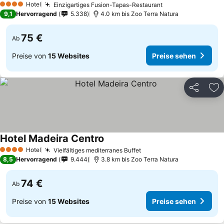
Hotel
Einzigartiges Fusion-Tapas-Restaurant
4 Sterne
9,1
Hervorragend
5.338
4.0 km bis Zoo Terra Natura
75 €
Ab
Preise von
15 Websites
Preise sehen
Teilen
Zu
Hotel Madeira Centro
Hotel
Vielfältiges mediterranes Buffet
4 Sterne
8,5
Hervorragend
9.444
3.8 km bis Zoo Terra Natura
74 €
Ab
Preise von
15 Websites
Preise sehen