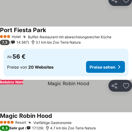
Teilen
Zu
Port Fiesta Park
Hotel
Buffet-Restaurant mit abwechslungsreicher Küche
3 Sterne
7,3
14.567
3.1 km bis Zoo Terra Natura
56 €
Ab
Preise von
20 Websites
Preise sehen
Beliebte Wahl
Teilen
Zu
Magic Robin Hood
Resort
Vielfältige Gastronomie
4 Sterne
8,3
Sehr gut
17.129
4.7 km bis Zoo Terra Natura