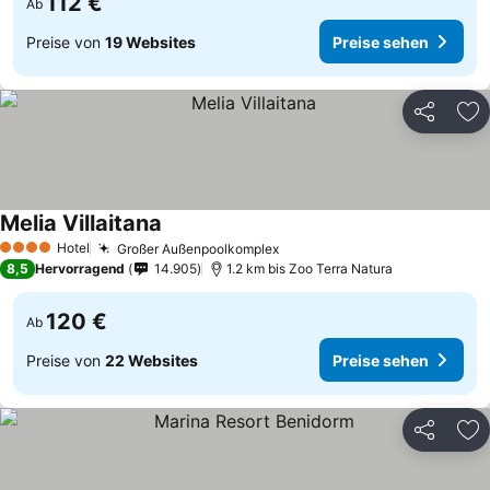
112 €
Ab
Preise von
19 Websites
Preise sehen
Teilen
Zu
Melia Villaitana
Hotel
Großer Außenpoolkomplex
4 Sterne
8,5
Hervorragend
14.905
1.2 km bis Zoo Terra Natura
120 €
Ab
Preise von
22 Websites
Preise sehen
Teilen
Zu