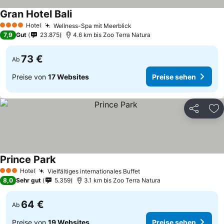
Gran Hotel Bali
Hotel
Wellness-Spa mit Meerblick
4 Sterne
7,9
Gut
23.875
4.6 km bis Zoo Terra Natura
73 €
Ab
Preise von
17 Websites
Preise sehen
Teilen
Zu
Prince Park
Hotel
Vielfältiges internationales Buffet
3 Sterne
8,0
Sehr gut
5.359
3.1 km bis Zoo Terra Natura
64 €
Ab
Preise von
19 Websites
Preise sehen