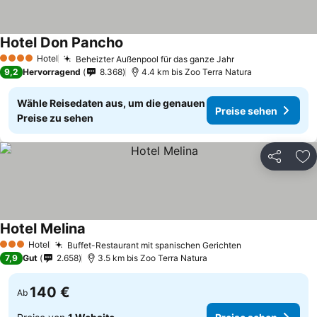
Hotel Don Pancho
Hotel
Beheizter Außenpool für das ganze Jahr
4 Sterne
9,2
Hervorragend
8.368
4.4 km bis Zoo Terra Natura
Wähle Reisedaten aus, um die genauen
Preise sehen
Preise zu sehen
Teilen
Zu
Hotel Melina
Hotel
Buffet-Restaurant mit spanischen Gerichten
3 Sterne
7,9
Gut
2.658
3.5 km bis Zoo Terra Natura
140 €
Ab