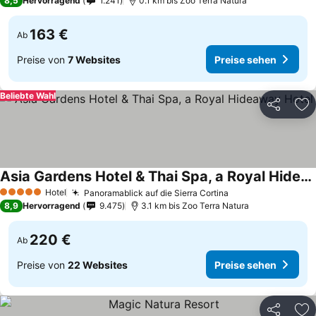
8,5
Hervorragend
1.241
0.1 km bis Zoo Terra Natura
163 €
Ab
Preise von
7 Websites
Preise sehen
Beliebte Wahl
Teilen
Zu
Asia Gardens Hotel & Thai Spa, a Royal Hideaway Hotel
Hotel
Panoramablick auf die Sierra Cortina
5 Sterne
8,9
Hervorragend
9.475
3.1 km bis Zoo Terra Natura
220 €
Ab
Preise von
22 Websites
Preise sehen