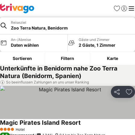
Favoriten
Einlog
Me
Reiseziel
Zoo Terra Natura, Benidorm
An-/Abreise
Gäste und Zimmer
Daten wählen
2 Gäste, 1 Zimmer
Sortieren
Filtern
Karte
Unterkünfte in Benidorm nahe Zoo Terra
Natura (Benidorm, Spanien)
So beeinflussen Zahlungen an uns unser Ranking
Teilen
Zu
Magic Pirates Island Resort
Hotel
4 Sterne