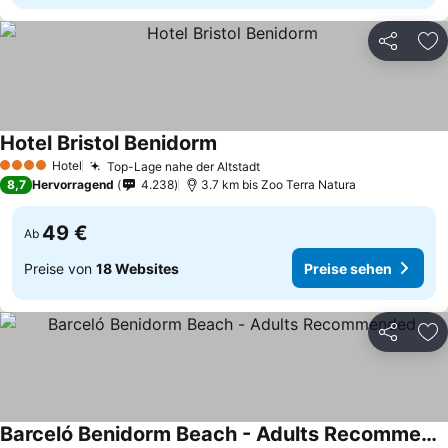
Teilen
Zu
Hotel Bristol Benidorm
Hotel
Top-Lage nahe der Altstadt
4 Sterne
8,7
Hervorragend
4.238
3.7 km bis Zoo Terra Natura
49 €
Ab
Preise von
18 Websites
Preise sehen
Teilen
Zu
Barceló Benidorm Beach - Adults Recommended