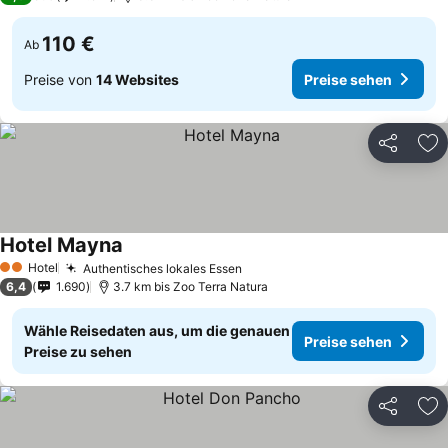
110 €
Ab
Preise von
14 Websites
Preise sehen
Teilen
Zu
Hotel Mayna
Hotel
Authentisches lokales Essen
2 Sterne
6,4
1.690
3.7 km bis Zoo Terra Natura
Wähle Reisedaten aus, um die genauen
Preise sehen
Preise zu sehen
Teilen
Zu