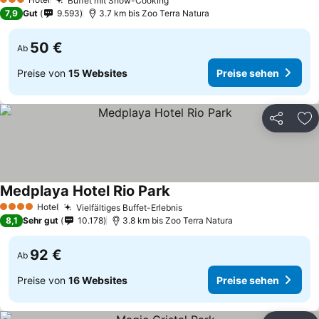
Buffet mit Show-Cooking
3 Sterne
7,9
Gut
9.593
3.7 km bis Zoo Terra Natura
50 €
Ab
Preise von
15 Websites
Preise sehen
Teilen
Zu
Medplaya Hotel Rio Park
Hotel
Vielfältiges Buffet-Erlebnis
4 Sterne
8,1
Sehr gut
10.178
3.8 km bis Zoo Terra Natura
92 €
Ab
Preise von
16 Websites
Preise sehen