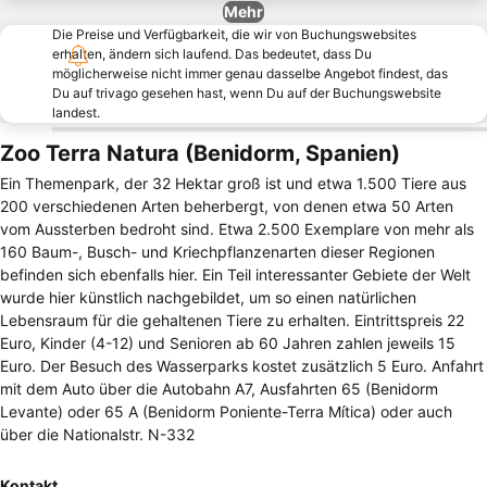
Mehr
Die Preise und Verfügbarkeit, die wir von Buchungswebsites
erhalten, ändern sich laufend. Das bedeutet, dass Du
möglicherweise nicht immer genau dasselbe Angebot findest, das
Du auf trivago gesehen hast, wenn Du auf der Buchungswebsite
landest.
Zoo Terra Natura (Benidorm, Spanien)
Ein Themenpark, der 32 Hektar groß ist und etwa 1.500 Tiere aus
200 verschiedenen Arten beherbergt, von denen etwa 50 Arten
vom Aussterben bedroht sind. Etwa 2.500 Exemplare von mehr als
160 Baum-, Busch- und Kriechpflanzenarten dieser Regionen
befinden sich ebenfalls hier. Ein Teil interessanter Gebiete der Welt
wurde hier künstlich nachgebildet, um so einen natürlichen
Lebensraum für die gehaltenen Tiere zu erhalten. Eintrittspreis 22
Euro, Kinder (4-12) und Senioren ab 60 Jahren zahlen jeweils 15
Euro. Der Besuch des Wasserparks kostet zusätzlich 5 Euro. Anfahrt
mit dem Auto über die Autobahn A7, Ausfahrten 65 (Benidorm
Levante) oder 65 A (Benidorm Poniente-Terra Mítica) oder auch
über die Nationalstr. N-332
Kontakt