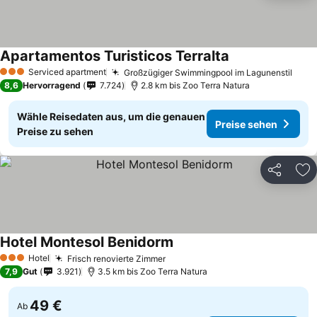
Apartamentos Turisticos Terralta
Serviced apartment
Großzügiger Swimmingpool im Lagunenstil
3 Sterne
8,6
Hervorragend
7.724
2.8 km bis Zoo Terra Natura
Wähle Reisedaten aus, um die genauen
Preise sehen
Preise zu sehen
Teilen
Zu
Hotel Montesol Benidorm
Hotel
Frisch renovierte Zimmer
3 Sterne
7,9
Gut
3.921
3.5 km bis Zoo Terra Natura
49 €
Ab