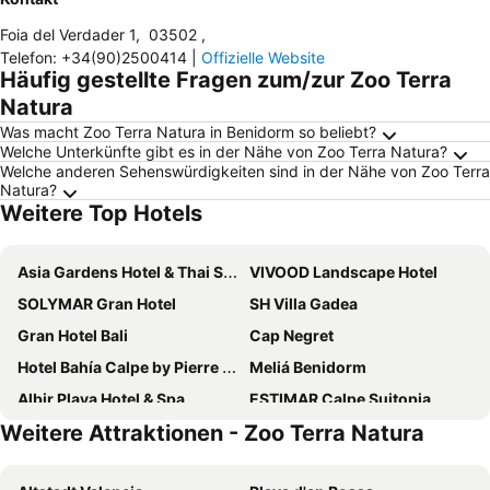
Foia del Verdader 1
,
03502
,
Telefon
:
+34(90)2500414
|
Offizielle Website
Häufig gestellte Fragen zum/zur Zoo Terra
Natura
Was macht Zoo Terra Natura in Benidorm so beliebt?
Welche Unterkünfte gibt es in der Nähe von Zoo Terra Natura?
Welche anderen Sehenswürdigkeiten sind in der Nähe von Zoo Terra
Natura?
Weitere Top Hotels
Asia Gardens Hotel & Thai Spa, a Royal Hideaway Hotel
VIVOOD Landscape Hotel
SOLYMAR Gran Hotel
SH Villa Gadea
Gran Hotel Bali
Cap Negret
Hotel Bahía Calpe by Pierre & Vacances
Meliá Benidorm
Albir Playa Hotel & Spa
ESTIMAR Calpe Suitopia
Weitere Attraktionen - Zoo Terra Natura
Four Points by Sheraton Costa Blanca
Melia Villaitana
Barcelo La Nucia Hills
Hotel Cimbel