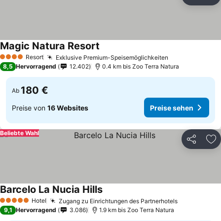
Teilen
Zu
Magic Natura Resort
Resort
Exklusive Premium-Speisemöglichkeiten
4 Sterne
8,5
Hervorragend
12.402
0.4 km bis Zoo Terra Natura
180 €
Ab
Preise von
16 Websites
Preise sehen
Beliebte Wahl
Teilen
Zu
Barcelo La Nucia Hills
Hotel
Zugang zu Einrichtungen des Partnerhotels
5 Sterne
9,1
Hervorragend
3.086
1.9 km bis Zoo Terra Natura