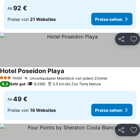
92 €
Ab
Preise von
21 Websites
Preise sehen
Teilen
Zu
Hotel Poseidon Playa
Hotel
Unverbaubarer Meerblick von jedem Zimmer
3 Sterne
8,3
Sehr gut
8.066
3.5 km bis Zoo Terra Natura
49 €
Ab
Preise von
16 Websites
Preise sehen
Teilen
Zu