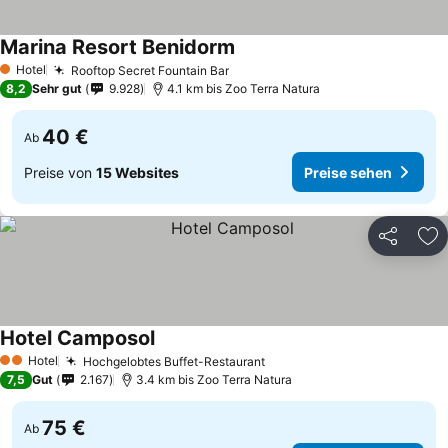
Marina Resort Benidorm
Hotel
Rooftop Secret Fountain Bar
1 Sterne
8,2
Sehr gut
9.928
4.1 km bis Zoo Terra Natura
40 €
Ab
Preise von
15 Websites
Preise sehen
Teilen
Zu
Hotel Camposol
Hotel
Hochgelobtes Buffet-Restaurant
2 Sterne
7,5
Gut
2.167
3.4 km bis Zoo Terra Natura
75 €
Ab