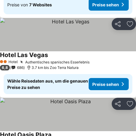
Preise von
7 Websites
Preise sehen
Teilen
Zu
Hotel Las Vegas
Hotel
Authentisches spanisches Esserlebnis
2 Sterne
6,8
686
3.7 km bis Zoo Terra Natura
Wähle Reisedaten aus, um die genauen
Preise sehen
Preise zu sehen
Teilen
Zu
Hotel Oasis Plaza