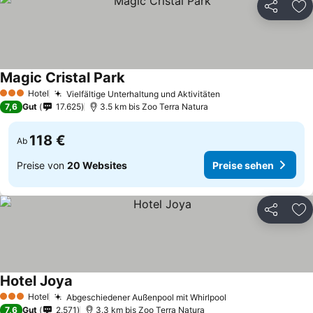
Teilen
Zu
Magic Cristal Park
Hotel
Vielfältige Unterhaltung und Aktivitäten
3 Sterne
7,6
Gut
17.625
3.5 km bis Zoo Terra Natura
118 €
Ab
Preise von
20 Websites
Preise sehen
Teilen
Zu
Hotel Joya
Hotel
Abgeschiedener Außenpool mit Whirlpool
3 Sterne
7,6
Gut
2.571
3.3 km bis Zoo Terra Natura