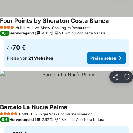
Four Points by Sheraton Costa Blanca
Hotel
Live-Show-Cooking im Restaurant
4 Sterne
8,6
Hervorragend
9.317
2.0 km bis Zoo Terra Natura
70 €
Ab
Preise von
21 Websites
Preise sehen
Teilen
Zu
Barceló La Nucía Palms
Hotel
Ruhiger Spa- und Wellnessbereich
5 Sterne
8,6
Hervorragend
2.927
1.8 km bis Zoo Terra Natura