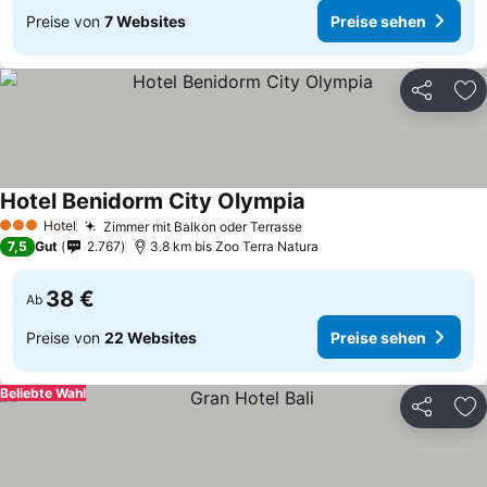
Preise von
7 Websites
Preise sehen
Teilen
Zu
Hotel Benidorm City Olympia
Hotel
Zimmer mit Balkon oder Terrasse
3 Sterne
7,5
Gut
2.767
3.8 km bis Zoo Terra Natura
38 €
Ab
Preise von
22 Websites
Preise sehen
Beliebte Wahl
Teilen
Zu