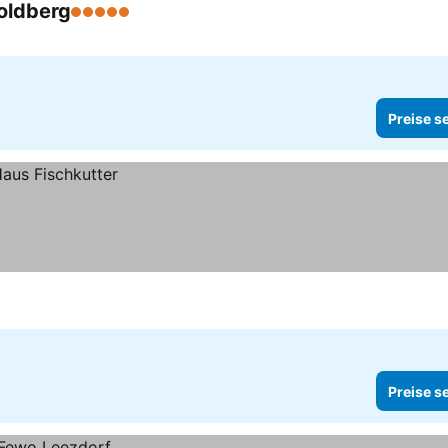
oldberg
5 Sterne
Preise s
Preise s