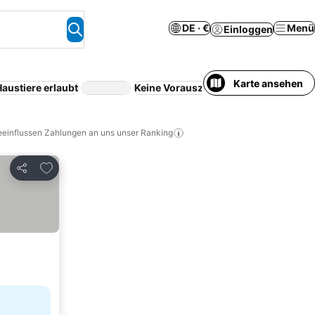
DE · €
Menü
Einloggen
Karte ansehen
austiere erlaubt
Keine Vorauszahlung erforderlich
eeinflussen Zahlungen an uns unser Ranking
Zu Favoriten hinzufügen
Teilen