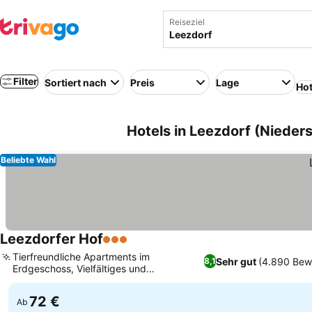
Reiseziel
Filter
Sortiert nach
Preis
Lage
Hot
Hotels in Leezdorf (Nieder
Beliebte Wahl
Leezdorfer Hof
3 Sterne
Tierfreundliche Apartments im
Sehr gut
(4.890 Bew
8,1
Erdgeschoss, Vielfältiges und
reichhaltiges Frühstücksbuffet
72 €
Ab