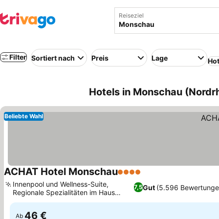
Reiseziel
Filter
Sortiert nach
Preis
Lage
Hot
Hotels in Monschau (Nordr
Beliebte Wahl
ACHAT Hotel Monschau
4 Sterne
Innenpool und Wellness-Suite,
Gut
(5.596 Bewertunge
7,5
Regionale Spezialitäten im Haus
Wiesenthal
46 €
Ab