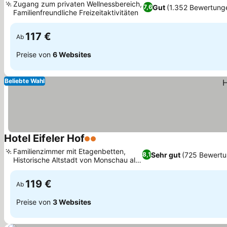
Zugang zum privaten Wellnessbereich,
Gut
(1.352 Bewertung
7,6
Familienfreundliche Freizeitaktivitäten
117 €
Ab
Preise von
6 Websites
Beliebte Wahl
Hotel Eifeler Hof
2 Sterne
Familienzimmer mit Etagenbetten,
Sehr gut
(725 Bewert
8,1
Historische Altstadt von Monschau als
Kulisse
119 €
Ab
Preise von
3 Websites