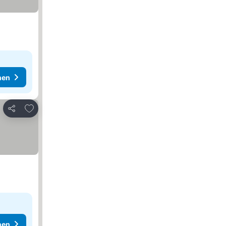
hen
Zu Favoriten hinzufügen
Teilen
hen