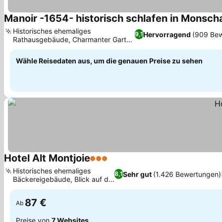
Manoir -1654- historisch schlafen in Monsch
Historisches ehemaliges
Hervorragend
(909 Be
9,1
Rathausgebäude, Charmanter Garten
und Sonnenterrasse
Wähle Reisedaten aus, um die genauen Preise zu sehen
Hotel Alt Montjoie
3 Sterne
Historisches ehemaliges
Sehr gut
(1.426 Bewertungen)
8,1
Bäckereigebäude, Blick auf die
Rur
87 €
Ab
Preise von
7 Websites