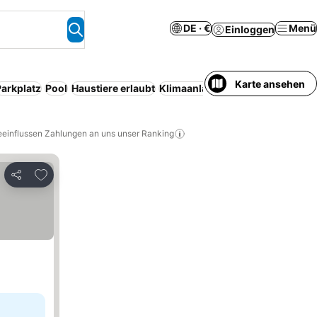
DE · €
Menü
Einloggen
Karte ansehen
Parkplatz
Pool
Haustiere erlaubt
Klimaanlage
Serviced apartmen
eeinflussen Zahlungen an uns unser Ranking
Zu Favoriten hinzufügen
Teilen