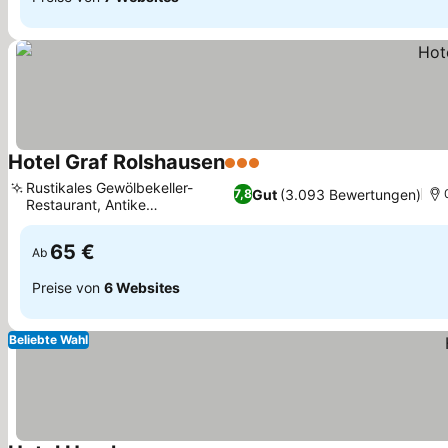
Hotel Graf Rolshausen
3 Sterne
Rustikales Gewölbekeller-
Gut
(3.093 Bewertungen)
7,8
Restaurant, Antike
Gästezimmer
65 €
Ab
Preise von
6 Websites
Beliebte Wahl