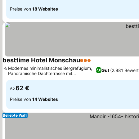
Preise von
18 Websites
besttime Hotel Monschau
3 Sterne
Modernes minimalistisches Bergrefugium,
Gut
(2.981 Bewer
7,6
Panoramische Dachterrasse mit
Sonnenterrasse
62 €
Ab
Preise von
14 Websites
Beliebte Wahl