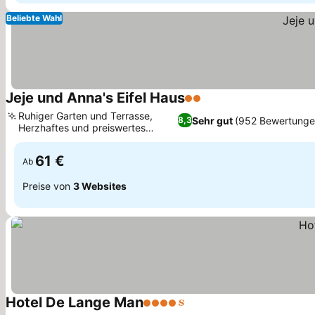
Beliebte Wahl
Jeje und Anna's Eifel Haus
2 Sterne
Ruhiger Garten und Terrasse,
Sehr gut
(952 Bewertunge
8,3
Herzhaftes und preiswertes
Frühstück
61 €
Ab
Preise von
3 Websites
Hotel De Lange Man
4 Sterne