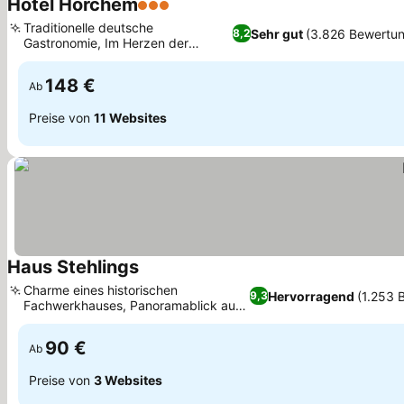
Hotel Horchem
3 Sterne
Traditionelle deutsche
Sehr gut
(3.826 Bewertu
8,2
Gastronomie, Im Herzen der
Monschauer Altstadt
148 €
Ab
Preise von
11 Websites
Haus Stehlings
Charme eines historischen
Hervorragend
(1.253 
9,3
Fachwerkhauses, Panoramablick auf
die Rur und die Altstadt
90 €
Ab
Preise von
3 Websites