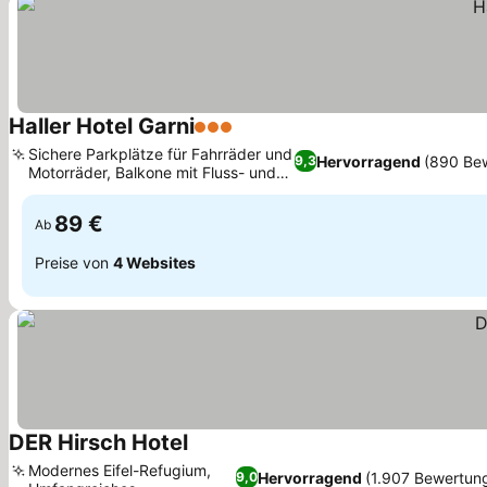
Haller Hotel Garni
3 Sterne
Sichere Parkplätze für Fahrräder und
Hervorragend
(890 Be
9,3
Motorräder, Balkone mit Fluss- und
Burgblick
89 €
Ab
Preise von
4 Websites
DER Hirsch Hotel
Modernes Eifel-Refugium,
Hervorragend
(1.907 Bewertun
9,0