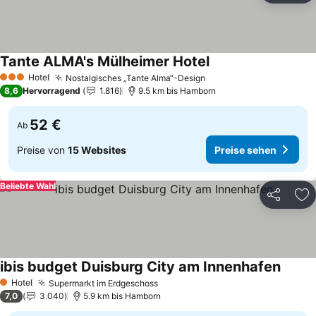
Tante ALMA's Mülheimer Hotel
Preise sehen
Hotel
Nostalgisches „Tante Alma“-Design
Preise sehen
3 Sterne
8,6
Hervorragend
1.816
9.5 km bis Hamborn
52 €
Ab
Preise von
15 Websites
Preise sehen
Beliebte Wahl
Teilen
Zu
ibis budget Duisburg City am Innenhafen
Preise
Hotel
Supermarkt im Erdgeschoss
Preise sehen
1 Sterne
7,0
3.040
5.9 km bis Hamborn