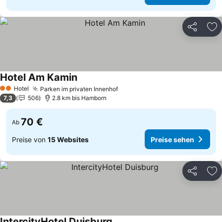
Teilen
Zu
Hotel Am Kamin
Preise sehen
Hotel
Parken im privaten Innenhof
Preise sehen
2 Sterne
7,3
506
2.8 km bis Hamborn
70 €
Ab
Preise von
15 Websites
Preise sehen
Teilen
Zu
IntercityHotel Duisburg