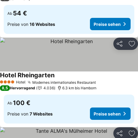
54 €
Ab
Preise von
16 Websites
Preise sehen
Teilen
Zu
Hotel Rheingarten
Preise sehen
Hotel
Modernes internationales Restaurant
Preise sehen
4 Sterne
8,5
Hervorragend
4.036
6.3 km bis Hamborn
100 €
Ab
Preise von
7 Websites
Preise sehen
Teilen
Zu