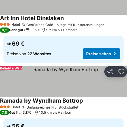
Art Inn Hotel Dinslaken
Preise sehen
Hotel
Gemütliche Café-Lounge mit Kunstausstellungen
Preise seh
3 Sterne
8,2
Sehr gut
1.159
9.2 km bis Hamborn
69 €
Ab
Preise von
22 Websites
Preise sehen
Beliebte Wahl
Teilen
Zu
Ramada by Wyndham Bottrop
Preise sehen
Hotel
Umfangreiches Frühstücksbuffet
Preise sehen
3 Sterne
7,8
Gut
3.170
10.5 km bis Hamborn
56 €
Ab