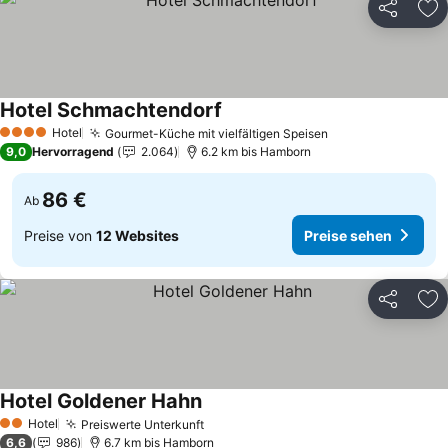
Teilen
Zu
Hotel Schmachtendorf
Preise sehen
Hotel
Gourmet-Küche mit vielfältigen Speisen
Preise sehen
4 Sterne
9,0
Hervorragend
2.064
6.2 km bis Hamborn
86 €
Ab
Preise von
12 Websites
Preise sehen
Teilen
Zu
Hotel Goldener Hahn
Preise sehen
Hotel
Preiswerte Unterkunft
Preise sehen
2 Sterne
6,6
986
6.7 km bis Hamborn