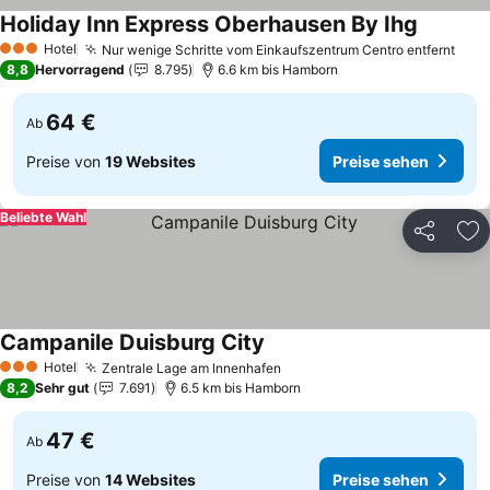
Holiday Inn Express Oberhausen By Ihg
Preise s
Hotel
Nur wenige Schritte vom Einkaufszentrum Centro entfernt
Prei
3 Sterne
8,8
Hervorragend
8.795
6.6 km bis Hamborn
64 €
Ab
Preise von
19 Websites
Preise sehen
Beliebte Wahl
Teilen
Zu
Campanile Duisburg City
Preise sehen
Hotel
Zentrale Lage am Innenhafen
Preise sehen
3 Sterne
8,2
Sehr gut
7.691
6.5 km bis Hamborn
47 €
Ab
Preise von
14 Websites
Preise sehen