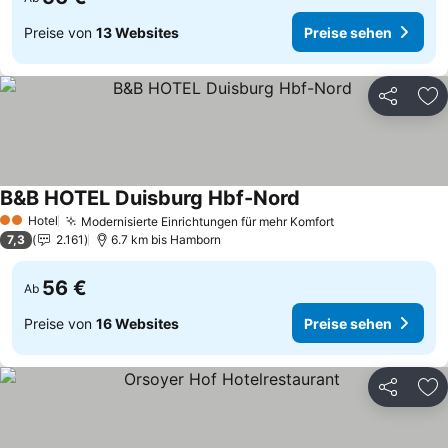
Preise von
13 Websites
Preise sehen
Teilen
Zu
B&B HOTEL Duisburg Hbf-Nord
Preise sehen
Hotel
Modernisierte Einrichtungen für mehr Komfort
Preise sehen
2 Sterne
7,3
2.161
6.7 km bis Hamborn
56 €
Ab
Preise von
16 Websites
Preise sehen
Teilen
Zu