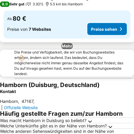
3 Sterne
8,0
Sehr gut
3.921
5.5 km bis Hamborn
80 €
Ab
Preise von
7 Websites
Preise sehen
Mehr
Die Preise und Verfügbarkeit, die wir von Buchungswebsites
erhalten, ändern sich laufend. Das bedeutet, dass Du
möglicherweise nicht immer genau dasselbe Angebot findest, das
Du auf trivago gesehen hast, wenn Du auf der Buchungswebsite
landest.
Hamborn (Duisburg, Deutschland)
Kontakt
Hamborn
,
47167
,
|
Offizielle Website
Häufig gestellte Fragen zum/zur Hamborn
Was macht Hamborn in Duisburg so beliebt?
Welche Unterkünfte gibt es in der Nähe von Hamborn?
Welche anderen Sehenswürdigkeiten sind in der Nähe von