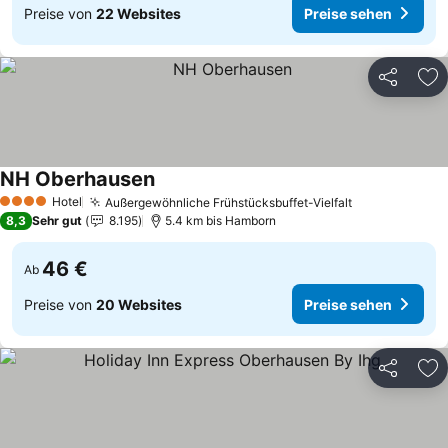
Preise von
22 Websites
Preise sehen
Teilen
Zu
NH Oberhausen
Preise sehen
Hotel
Außergewöhnliche Frühstücksbuffet-Vielfalt
Preise sehen
4 Sterne
8,3
Sehr gut
8.195
5.4 km bis Hamborn
46 €
Ab
Preise von
20 Websites
Preise sehen
Teilen
Zu