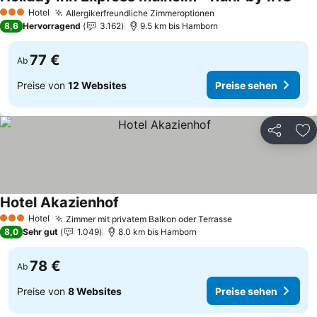
Prei
Hotel
Allergikerfreundliche Zimmeroptionen
Preise sehen
3 Sterne
8,6
Hervorragend
3.162
9.5 km bis Hamborn
77 €
Ab
Preise von
12 Websites
Preise sehen
Teilen
Zu
Hotel Akazienhof
Preise sehen
Hotel
Zimmer mit privatem Balkon oder Terrasse
Preise sehen
3 Sterne
8,0
Sehr gut
1.049
8.0 km bis Hamborn
78 €
Ab
Preise von
8 Websites
Preise sehen