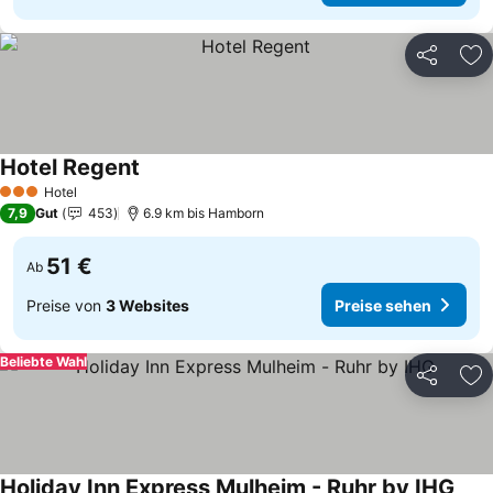
Teilen
Zu
Hotel Regent
Preise sehen
Hotel
3 Sterne
7,9
Gut
453
6.9 km bis Hamborn
51 €
Ab
Preise von
3 Websites
Preise sehen
Beliebte Wahl
Teilen
Zu
Holiday Inn Express Mulheim - Ruhr by IHG