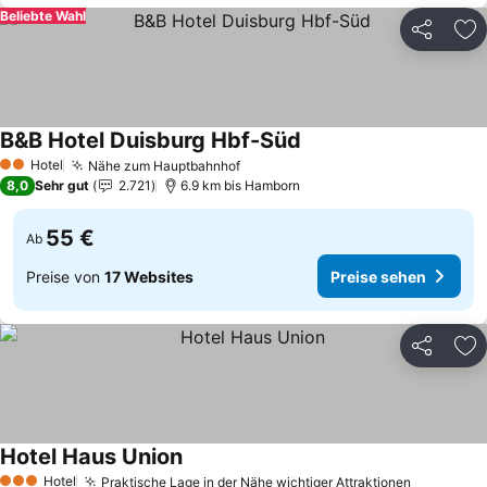
Beliebte Wahl
Teilen
Zu
B&B Hotel Duisburg Hbf-Süd
Preise sehen
Hotel
Nähe zum Hauptbahnhof
Preise sehen
2 Sterne
8,0
Sehr gut
2.721
6.9 km bis Hamborn
55 €
Ab
Preise von
17 Websites
Preise sehen
Teilen
Zu
Hotel Haus Union
Preise sehen
Hotel
Praktische Lage in der Nähe wichtiger Attraktionen
Preise s