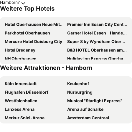
Hamborn?
Weitere Top Hotels
Hotel Oberhausen Neue Mitte Affiliated by Meliá
Premier Inn Essen City Centre hotel
Parkhotel Oberhausen
Garner Hotel Essen - Handelshof By Ihg
Mercure Hotel Duisburg City
Super 8 by Wyndham Oberhausen am Centro
Hotel Bredeney
B&B HOTEL Oberhausen am Centro
NH Oberhausen
Holiday Inn Express Oberhausen By Ihg
Weitere Attraktionen - Hamborn
Sheraton Essen Hotel
Hotel Residenz Oberhausen
elaya hotel oberhausen, Trademark Collection by Wyndham
NH Essen
Köln Innenstadt
Keukenhof
Garner Hotel Oberhausen By Ihg
IntercityHotel Duisburg
Flughafen Düsseldorf
Nürburgring
McDreams Essen-City
Campanile Duisburg City
Westfalenhallen
Musical "Starlight Express"
Premier Inn Essen City Limbecker Platz hotel
FOUR Essen City Centre
Lanxess Arena
Arena auf Schalke
Van der Valk Hotel Gladbeck
Holiday Inn - The Niu, Cobbles Essen By Ihg
Merkur Spiel-Arena
Amsterdam Centraal
Wellings Parkhotel
Mercure Tagungs & Landhotel Krefeld
Phantasialand Amusement Park
Kölner Dom
Astoria City Resort
ATLANTIC Congress Hotel Essen