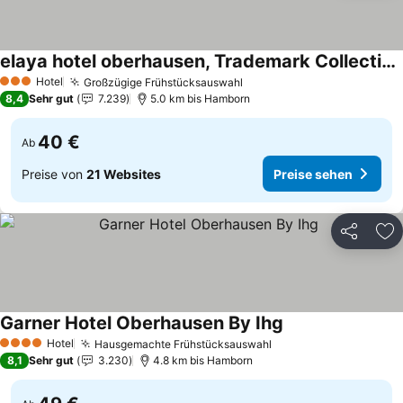
elaya hotel oberhausen, Trademark Collection by Wyndham
Preise sehen
Hotel
Großzügige Frühstücksauswahl
Preise sehen
3 Sterne
8,4
Sehr gut
7.239
5.0 km bis Hamborn
40 €
Ab
Preise von
21 Websites
Preise sehen
Teilen
Zu
Garner Hotel Oberhausen By Ihg
Preise sehen
Hotel
Hausgemachte Frühstücksauswahl
Preise sehen
4 Sterne
8,1
Sehr gut
3.230
4.8 km bis Hamborn