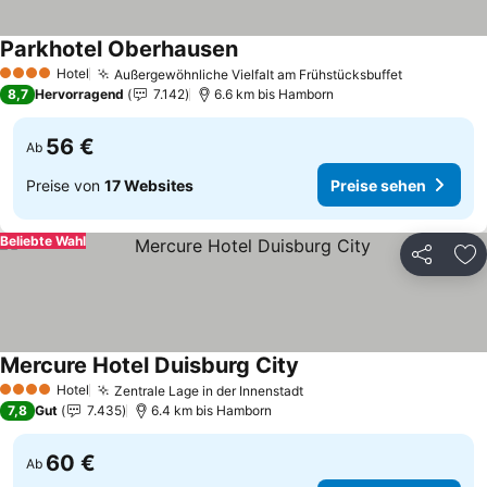
Parkhotel Oberhausen
Preise sehen
Hotel
Außergewöhnliche Vielfalt am Frühstücksbuffet
Preise se
4 Sterne
8,7
Hervorragend
7.142
6.6 km bis Hamborn
56 €
Ab
Preise von
17 Websites
Preise sehen
Beliebte Wahl
Teilen
Zu
Mercure Hotel Duisburg City
Preise sehen
Hotel
Zentrale Lage in der Innenstadt
Preise sehen
4 Sterne
7,8
Gut
7.435
6.4 km bis Hamborn
60 €
Ab