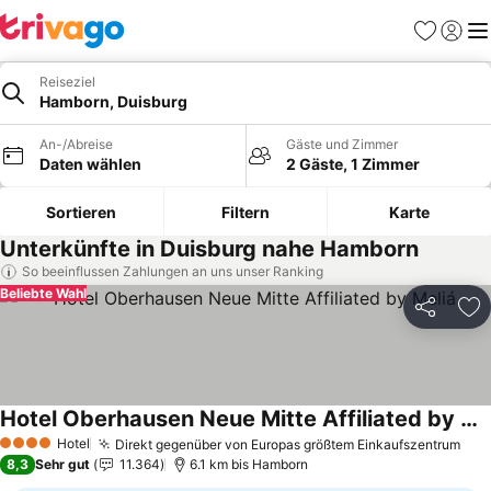
Favoriten
Einlog
Me
Reiseziel
Hamborn, Duisburg
An-/Abreise
Gäste und Zimmer
Daten wählen
2 Gäste, 1 Zimmer
Sortieren
Filtern
Karte
Unterkünfte in Duisburg nahe Hamborn
So beeinflussen Zahlungen an uns unser Ranking
Beliebte Wahl
Teilen
Zu
Hotel Oberhausen Neue Mitte Affiliated by Meliá
Preise sehen
Hotel
Direkt gegenüber von Europas größtem Einkaufszentrum
Pre
4 Sterne
8,3
Sehr gut
11.364
6.1 km bis Hamborn