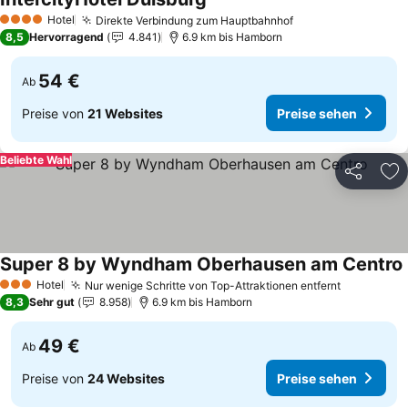
Preise sehen
Hotel
Direkte Verbindung zum Hauptbahnhof
Preise sehen
4 Sterne
8,5
Hervorragend
4.841
6.9 km bis Hamborn
54 €
Ab
Preise von
21 Websites
Preise sehen
Beliebte Wahl
Teilen
Zu
Super 8 by Wyndham Oberhausen am Centro
Hotel
Nur wenige Schritte von Top-Attraktionen entfernt
Preise se
3 Sterne
8,3
Sehr gut
8.958
6.9 km bis Hamborn
49 €
Ab
Preise von
24 Websites
Preise sehen