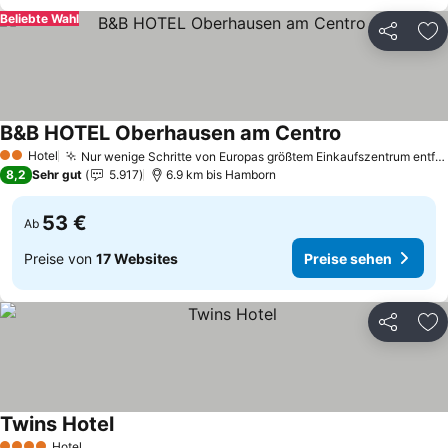
Beliebte Wahl
Teilen
Zu
B&B HOTEL Oberhausen am Centro
Preise sehen
Hotel
Nur wenige Schritte von Europas größtem Einkaufszentrum entfernt
2 Sterne
8,2
Sehr gut
5.917
6.9 km bis Hamborn
53 €
Ab
Preise von
17 Websites
Preise sehen
Teilen
Zu
Twins Hotel
Preise sehen
Hotel