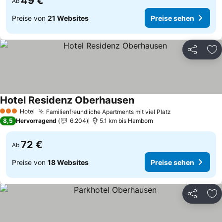
49 €
Ab
Preise von
21 Websites
Preise sehen
Teilen
Zu
Hotel Residenz Oberhausen
Preise sehen
Hotel
Familienfreundliche Apartments mit viel Platz
Preise sehen
3 Sterne
8,5
Hervorragend
6.204
5.1 km bis Hamborn
72 €
Ab
Preise von
18 Websites
Preise sehen
Teilen
Zu