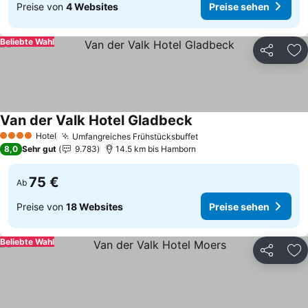
Preise von
4 Websites
Preise sehen
Beliebte Wahl
Teilen
Zu
Van der Valk Hotel Gladbeck
Preise sehen
Hotel
Umfangreiches Frühstücksbuffet
Preise sehen
4 Sterne
8,0
Sehr gut
9.783
14.5 km bis Hamborn
75 €
Ab
Preise von
18 Websites
Preise sehen
Beliebte Wahl
Teilen
Zu