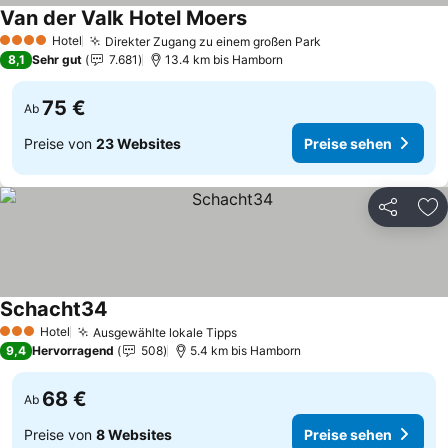
Van der Valk Hotel Moers
Preise sehen
Hotel
Direkter Zugang zu einem großen Park
Preise sehen
4 Sterne
8,1
Sehr gut
7.681
13.4 km bis Hamborn
75 €
Ab
Preise von
23 Websites
Preise sehen
Teilen
Zu
Schacht34
Preise sehen
Hotel
Ausgewählte lokale Tipps
Preise sehen
3 Sterne
9,4
Hervorragend
508
5.4 km bis Hamborn
68 €
Ab
Preise von
8 Websites
Preise sehen