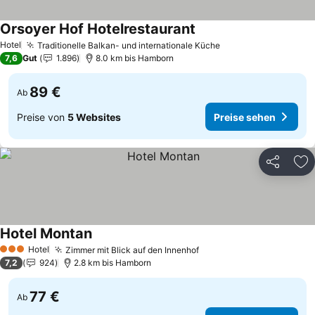
Orsoyer Hof Hotelrestaurant
Preise sehen
Hotel
Traditionelle Balkan- und internationale Küche
Preise sehen
7,6
Gut
1.896
8.0 km bis Hamborn
89 €
Ab
Preise von
5 Websites
Preise sehen
Teilen
Zu
Hotel Montan
Preise sehen
Hotel
Zimmer mit Blick auf den Innenhof
Preise sehen
3 Sterne
7,2
924
2.8 km bis Hamborn
77 €
Ab