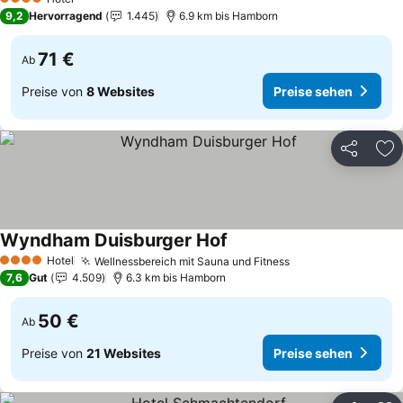
4 Sterne
9,2
Hervorragend
1.445
6.9 km bis Hamborn
71 €
Ab
Preise von
8 Websites
Preise sehen
Teilen
Zu
Wyndham Duisburger Hof
Preise sehen
Hotel
Wellnessbereich mit Sauna und Fitness
Preise sehen
4 Sterne
7,6
Gut
4.509
6.3 km bis Hamborn
50 €
Ab
Preise von
21 Websites
Preise sehen