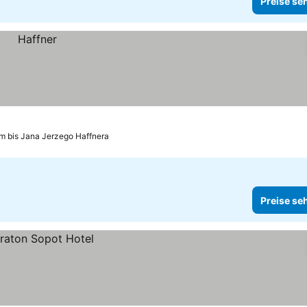
Preise se
m bis Jana Jerzego Haffnera
Preise se