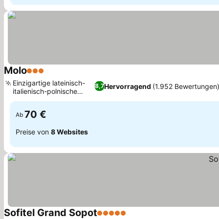
Molo
3 Sterne
Einzigartige lateinisch-
Hervorragend
(1.952 Bewertungen
8,7
italienisch-polnische
Küche
70 €
Ab
Preise von
8 Websites
Sofitel Grand Sopot
5 Sterne