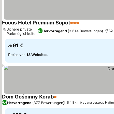
Focus Hotel Premium Sopot
3 Sterne
Sichere private
Hervorragend
(3.614 Bewertungen)
9,1
1.2
Parkmöglichkeiten
91 €
Ab
Preise von
18 Websites
Dom Gościnny Korab
1 Sterne
Hervorragend
(377 Bewertungen)
9,4
1.8 km bis Jana Jerzego Haffn