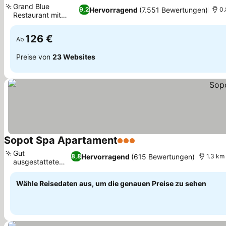
Grand Blue
Hervorragend
(7.551 Bewertungen)
9,2
0.
Restaurant mit
Meerblick
126 €
Ab
Preise von
23 Websites
Sopot Spa Apartament
3 Sterne
Gut
Hervorragend
(615 Bewertungen)
8,8
1.3 km
ausgestattete
Küchenzeile
Wähle Reisedaten aus, um die genauen Preise zu sehen