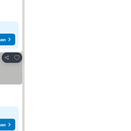
hen
Zu Favoriten hinzufügen
Teilen
hen