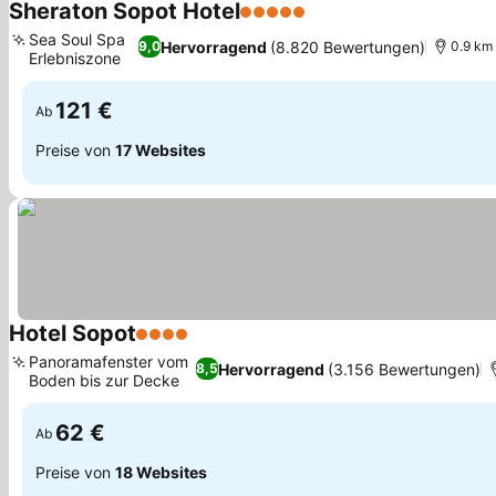
Sheraton Sopot Hotel
5 Sterne
Sea Soul Spa
Hervorragend
(8.820 Bewertungen)
9,0
0.9 km
Erlebniszone
121 €
Ab
Preise von
17 Websites
Hotel Sopot
4 Sterne
Panoramafenster vom
Hervorragend
(3.156 Bewertungen)
8,5
Boden bis zur Decke
62 €
Ab
Preise von
18 Websites