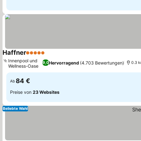
Haffner
5 Sterne
Innenpool und
Hervorragend
(4.703 Bewertungen)
9,0
0.3 k
Wellness-Oase
84 €
Ab
Preise von
23 Websites
Beliebte Wahl