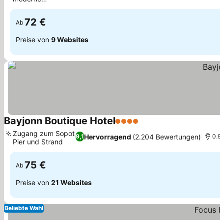
Küchenzeilen
72 €
Ab
Preise von
9 Websites
Bayjonn Boutique Hotel
4 Sterne
Zugang zum Sopot
Hervorragend
(2.204 Bewertungen)
9,1
0.
Pier und Strand
75 €
Ab
Preise von
21 Websites
Beliebte Wahl