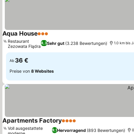
Aqua House
3 Sterne
Restaurant
Sehr gut
(3.238 Bewertungen)
8,3
1.0 km bis 
Zezowata Flądra
36 €
Ab
Preise von
8 Websites
Apartments Factory
4 Sterne
Voll ausgestattete
Hervorragend
(893 Bewertungen)
9,1
0
moderne