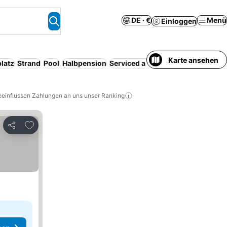
DE · €
Menü
Einloggen
Karte ansehen
latz
Strand
Pool
Halbpension
Serviced apartment
Haustiere erl
eeinflussen Zahlungen an uns unser Ranking
Zu Favoriten hinzufügen
Teilen