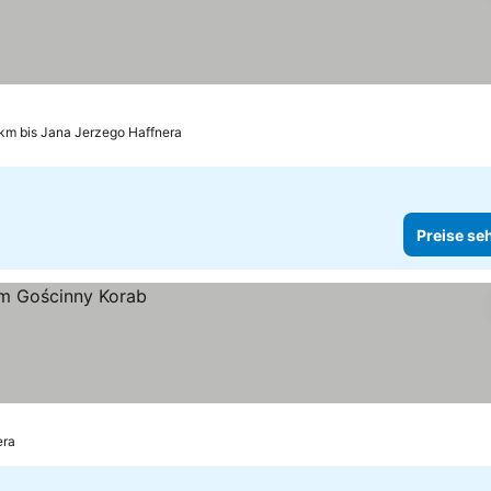
 km bis Jana Jerzego Haffnera
Preise se
era