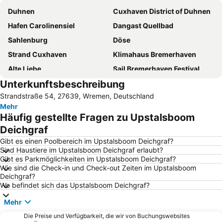
Duhnen
Cuxhaven District of Duhnen
Hafen Carolinensiel
Dangast Quellbad
Sahlenburg
Döse
Strand Cuxhaven
Klimahaus Bremerhaven
Alte Liebe
Sail Bremerhaven Festival
Unterkunftsbeschreibung
Tier- und Freizeitpark Jaderpark
Störtebeker
Strandstraße 54, 27639, Wremen, Deutschland
Bremerhaven Zoo
Spielscheune Burhave
Mehr
Fischereihafen
Altenwalde
Häufig gestellte Fragen zu Upstalsboom
Am Yachthafen
Altenbruch
Deichgraf
Strand Friedrichskoog-Spitze
Schaufenster Fischereihafen
Gibt es einen Poolbereich im Upstalsboom Deichgraf?
Sind Haustiere im Upstalsboom Deichgraf erlaubt?
Deutsches Auswandererhaus
Kurhaus Dangast
Gibt es Parkmöglichkeiten im Upstalsboom Deichgraf?
Wie sind die Check-in und Check-out Zeiten im Upstalsboom
Bahnhof Wilhelmshaven
HafenBus
Deichgraf?
Kugelbake
Insel Neuwerk
Wo befindet sich das Upstalsboom Deichgraf?
Hafenblick
Seeterrassen
Mehr
Holte-Spangen
Weser-Strandbad
Die Preise und Verfügbarkeit, die wir von Buchungswebsites