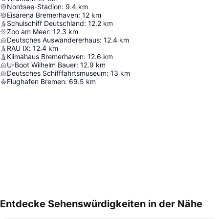
Nordsee-Stadion
:
9.4
km
Eisarena Bremerhaven
:
12
km
Schulschiff Deutschland
:
12.2
km
Zoo am Meer
:
12.3
km
Deutsches Auswandererhaus
:
12.4
km
RAU IX
:
12.4
km
Klimahaus Bremerhaven
:
12.6
km
U-Boot Wilhelm Bauer
:
12.9
km
Deutsches Schifffahrtsmuseum
:
13
km
Flughafen Bremen
:
69.5
km
Entdecke Sehenswürdigkeiten in der Nähe
Karte vergrößern