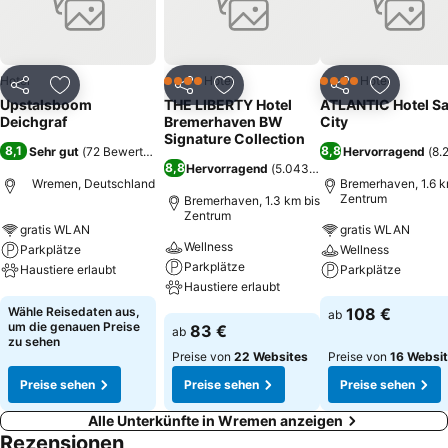
Hotel
Hotel
Hotel
4 Sterne
4 Sterne
Teilen
Zu Favoriten hinzufügen
Teilen
Zu Favoriten hinzufügen
Teilen
Zu Favor
Upstalsboom
THE LIBERTY Hotel
ATLANTIC Hotel Sa
Deichgraf
Bremerhaven BW
City
Signature Collection
8,1
8,8
Sehr gut
(
72 Bewertungen
)
Hervorragend
(
8.
8,8
Hervorragend
(
5.043 Bewertungen
)
Wremen, Deutschland
Bremerhaven, 1.6 k
Zentrum
Bremerhaven, 1.3 km bis
Zentrum
gratis WLAN
gratis WLAN
Wellness
Parkplätze
Wellness
Parkplätze
Haustiere erlaubt
Parkplätze
Haustiere erlaubt
Preise sehen
Preise sehen
Wähle Reisedaten aus,
108 €
ab
Preise sehen
um die genauen Preise
83 €
ab
zu sehen
Preise von
22 Websites
Preise von
16 Websi
Preise sehen
Preise sehen
Preise sehen
Alle Unterkünfte in Wremen anzeigen
Rezensionen