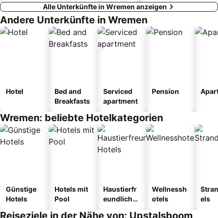
Alle Unterkünfte in Wremen anzeigen
Andere Unterkünfte in Wremen
Hotel
Bed and
Serviced
Pension
Apar
Breakfasts
apartment
Wremen: beliebte Hotelkategorien
Günstige
Hotels mit
Haustierfr
Wellnessh
Stra
Hotels
Pool
eundliche
otels
els
Hotels
Reiseziele in der Nähe von: Upstalsboom