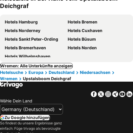
Deichgraf
Hotels Hamburg
Hotels Bremen
Hotels Norderney
Hotels Cuxhaven
Hotels Sankt Peter-Ording
Hotels Büsum
Hotels Bremerhaven
Hotels Norden
Hotels Wilhelmshaven
Wremen: Alle Unterkünfte anzeigen
Hotelsuche
Europa
Deutschland
Niedersachsen
Wremen
Upstalsboom Deichgraf
Facebook
Twitter
Instagra
Xing
Yo
Wähle Dein Land
Zu Google hinzufügen
So findest du unsere Ergebnisse ganz
einfach: Füge trivago als bevorzugte