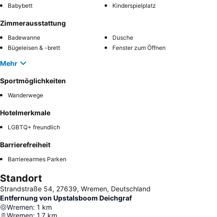
Babybett
Kinderspielplatz
Zimmerausstattung
Badewanne
Dusche
Bügeleisen & -brett
Fenster zum Öffnen
Mehr
Sportmöglichkeiten
Wanderwege
Hotelmerkmale
LGBTQ+ freundlich
Barrierefreiheit
Barrierearmes Parken
Standort
Strandstraße 54, 27639, Wremen, Deutschland
Entfernung von Upstalsboom Deichgraf
Wremen
:
1
km
Wremen
:
1.7
km