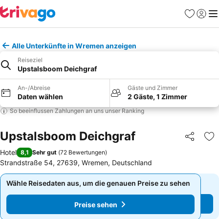
Favoriten
Einlog
Me
Alle Unterkünfte in Wremen anzeigen
Reiseziel
Upstalsboom Deichgraf
An-/Abreise
Gäste und Zimmer
Daten wählen
2 Gäste, 1 Zimmer
So beeinflussen Zahlungen an uns unser Ranking
Upstalsboom Deichgraf
Teilen
Zu
Hotel
8,1
Sehr gut
(
72 Bewertungen
)
Strandstraße 54, 27639, Wremen, Deutschland
Wähle Reisedaten aus, um die genauen Preise zu sehen
Wähle Reisedaten aus, um die genauen Preise zu sehen
Preise sehen
Preise sehen