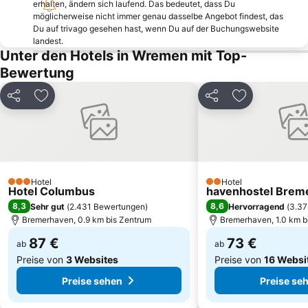
erhalten, ändern sich laufend. Das bedeutet, dass Du
Stadtbremisches Überseehafengebiet Bremerhaven
Deutsches Marinemuseum
möglicherweise nicht immer genau dasselbe Angebot findest, das
Bernsteinsee
Lüdingworth
Du auf trivago gesehen hast, wenn Du auf der Buchungswebsite
landest.
Deichkirche Carolinensiel
Museum Nationalparkhaus Fedderwardersiel
Unter den Hotels in Wremen mit Top-
Farge
Schloß Rastede
Bewertung
Zoo im Kurpark Döse
Berensch-Arensch
Teilen
Zu Favoriten hinzufügen
Teilen
Zu Favoriten
Wattwagenfahrt zur Insel Neuwerk
Käpt´n Cux´s Hafen
Nationalpark Niedersächsisches Wattenmeer
Kaiser-Wilhelm-Brücke
Aquarium Wilhelmshaven
Am Alten Deich
Wochenende an der Jade
Erholung
Hotel
Hotel
Bad 2
Technik-Museum U-Boot Wilhelm Bauer
3 Sterne
2 Sterne
Hotel Columbus
havenhostel Brem
8,3
8,6
Sehr gut
(
2.431 Bewertungen
)
Hervorragend
(
3.37
Bremerhaven, 0.9 km bis Zentrum
Bremerhaven, 1.0 km b
87 €
73 €
ab
ab
Preise von
3 Websites
Preise von
16 Websi
Preise sehen
Preise se