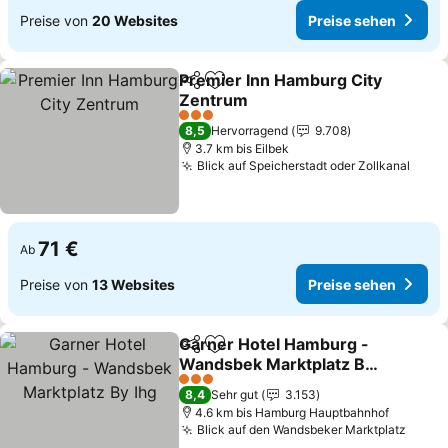
Preise von
20 Websites
Preise sehen
Premier Inn Hamburg City
Teilen
Zu Favoriten hinzufügen
Zentrum
3 Sterne
8,5
Hervorragend
9.708
3.7 km bis Eilbek
Blick auf Speicherstadt oder Zollkanal
71 €
Ab
Preise von
13 Websites
Preise sehen
Garner Hotel Hamburg -
Teilen
Zu Favoriten hinzufügen
Wandsbek Marktplatz By
Ihg
3 Sterne
8,4
Sehr gut
3.153
4.6 km bis Hamburg Hauptbahnhof
Blick auf den Wandsbeker Marktplatz