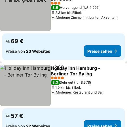
3 Sterne
8,5
Hervorragend
4.996
2.3 km bis Eilbek
Moderne Zimmer mit bunten Akzenten
69 €
Ab
Preise von
23 Websites
Preise sehen
Holiday Inn Hamburg -
Teilen
Zu Favoriten hinzufügen
Berliner Tor By Ihg
4 Sterne
8,3
Sehr gut
8.378
1.9 km bis Eilbek
Modernes Restaurant und Bar
57 €
Ab
Preise von
22 Websites
Preise sehen