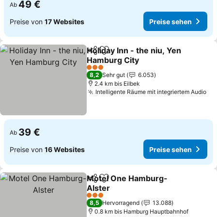
49 €
Ab
Preise von
17 Websites
Preise sehen
Holiday Inn - the niu, Yen
Teilen
Zu Favoriten hinzufügen
Hamburg City
3 Sterne
8,2
Sehr gut
6.053
2.4 km bis Eilbek
Intelligente Räume mit integriertem Audio
39 €
Ab
Preise von
16 Websites
Preise sehen
Motel One Hamburg-
Teilen
Zu Favoriten hinzufügen
Alster
3 Sterne
8,5
Hervorragend
13.088
0.8 km bis Hamburg Hauptbahnhof