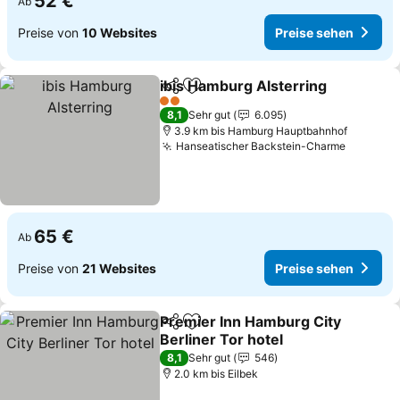
52 €
Ab
Preise von
10 Websites
Preise sehen
ibis Hamburg Alsterring
Teilen
Zu Favoriten hinzufügen
2 Sterne
8,1
Sehr gut
6.095
3.9 km bis Hamburg Hauptbahnhof
Hanseatischer Backstein-Charme
65 €
Ab
Preise von
21 Websites
Preise sehen
Premier Inn Hamburg City
Teilen
Zu Favoriten hinzufügen
Berliner Tor hotel
8,1
Sehr gut
546
2.0 km bis Eilbek