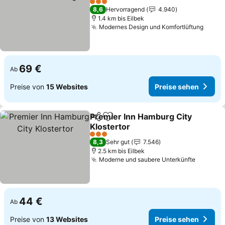
3 Sterne
8,6
Hervorragend
4.940
1.4 km bis Eilbek
Modernes Design und Komfortlüftung
69 €
Ab
Preise von
15 Websites
Preise sehen
Premier Inn Hamburg City
Teilen
Zu Favoriten hinzufügen
Klostertor
3 Sterne
8,3
Sehr gut
7.546
2.5 km bis Eilbek
Moderne und saubere Unterkünfte
44 €
Ab
Preise von
13 Websites
Preise sehen