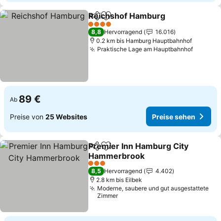
Reichshof Hamburg
Teilen
Zu Favoriten hinzufügen
4 Sterne
8,8
Hervorragend
16.016
0.2 km bis Hamburg Hauptbahnhof
Praktische Lage am Hauptbahnhof
89 €
Ab
Preise von
25 Websites
Preise sehen
Premier Inn Hamburg City
Teilen
Zu Favoriten hinzufügen
Hammerbrook
3 Sterne
8,5
Hervorragend
4.402
2.8 km bis Eilbek
Moderne, saubere und gut ausgestattete
Zimmer