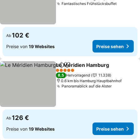
Fantastisches Frühstücksbuffet
102 €
Ab
Preise von
19 Websites
Preise sehen
Le Méridien Hamburg
Teilen
Zu Favoriten hinzufügen
5 Sterne
8,5
Hervorragend
11.338
0.6 km bis Hamburg Hauptbahnhof
Panoramablick auf die Alster
126 €
Ab
Preise von
19 Websites
Preise sehen