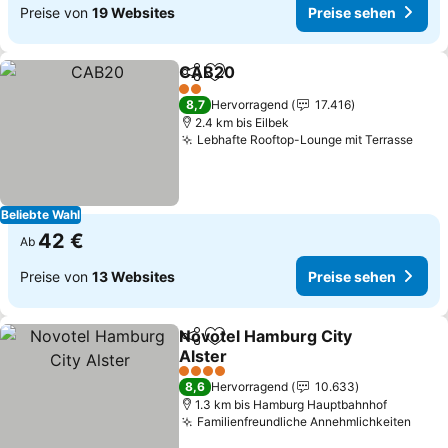
Preise von
19 Websites
Preise sehen
CAB20
Teilen
Zu Favoriten hinzufügen
2 Sterne
8,7
Hervorragend
17.416
2.4 km bis Eilbek
Lebhafte Rooftop-Lounge mit Terrasse
Beliebte Wahl
42 €
Ab
Preise von
13 Websites
Preise sehen
Novotel Hamburg City
Teilen
Zu Favoriten hinzufügen
Alster
4 Sterne
8,6
Hervorragend
10.633
1.3 km bis Hamburg Hauptbahnhof
Familienfreundliche Annehmlichkeiten