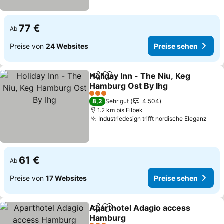
77 €
Ab
Preise von
24 Websites
Preise sehen
Holiday Inn - The Niu, Keg
Teilen
Zu Favoriten hinzufügen
Hamburg Ost By Ihg
3 Sterne
8,2
Sehr gut
4.504
1.2 km bis Eilbek
Industriedesign trifft nordische Eleganz
61 €
Ab
Preise von
17 Websites
Preise sehen
Aparthotel Adagio access
Teilen
Zu Favoriten hinzufügen
Hamburg