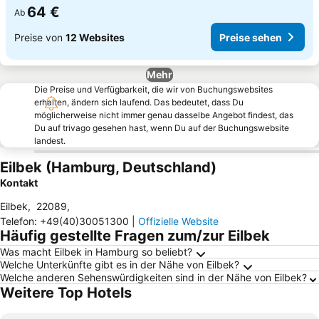
64 €
Ab
Preise von
12 Websites
Preise sehen
Mehr
Die Preise und Verfügbarkeit, die wir von Buchungswebsites
erhalten, ändern sich laufend. Das bedeutet, dass Du
möglicherweise nicht immer genau dasselbe Angebot findest, das
Du auf trivago gesehen hast, wenn Du auf der Buchungswebsite
landest.
Eilbek (Hamburg, Deutschland)
Kontakt
Eilbek
,
22089
,
Telefon
:
+49(40)30051300
|
Offizielle Website
Häufig gestellte Fragen zum/zur Eilbek
Was macht Eilbek in Hamburg so beliebt?
Welche Unterkünfte gibt es in der Nähe von Eilbek?
Welche anderen Sehenswürdigkeiten sind in der Nähe von Eilbek?
Weitere Top Hotels