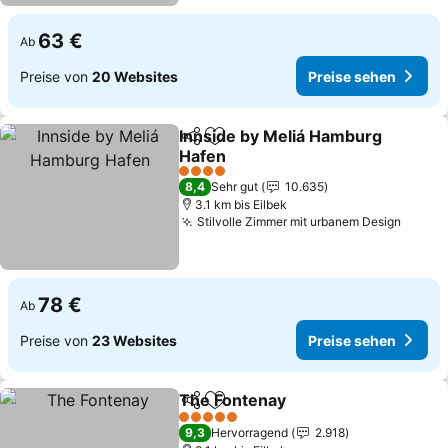
63 €
Ab
Preise von
20 Websites
Preise sehen
Innside by Meliá Hamburg
Teilen
Zu Favoriten hinzufügen
Hafen
4 Sterne
8,4
Sehr gut
10.635
3.1 km bis Eilbek
Stilvolle Zimmer mit urbanem Design
78 €
Ab
Preise von
23 Websites
Preise sehen
The Fontenay
Teilen
Zu Favoriten hinzufügen
5 Sterne
9,3
Hervorragend
2.918