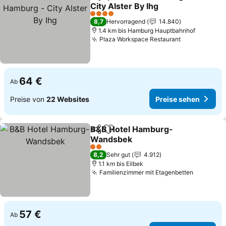
Teilen
Zu Favoriten hinzufügen
City Alster By Ihg
4 Sterne
8,7
Hervorragend
14.840
1.4 km bis Hamburg Hauptbahnhof
Plaza Workspace Restaurant
64 €
Ab
Preise von
22 Websites
Preise sehen
B&B Hotel Hamburg-
Teilen
Zu Favoriten hinzufügen
Wandsbek
2 Sterne
8,2
Sehr gut
4.912
1.1 km bis Eilbek
Familienzimmer mit Etagenbetten
57 €
Ab