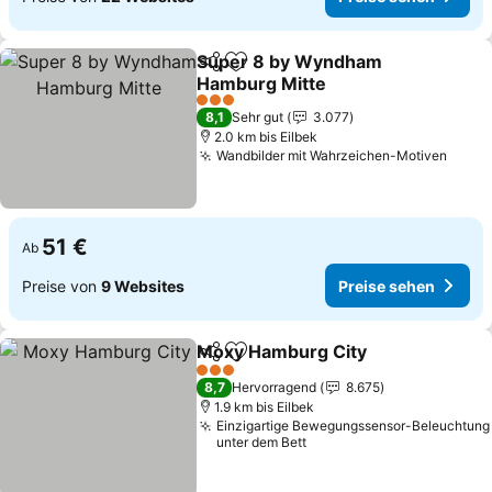
Super 8 by Wyndham
Teilen
Zu Favoriten hinzufügen
Hamburg Mitte
3 Sterne
8,1
Sehr gut
3.077
2.0 km bis Eilbek
Wandbilder mit Wahrzeichen-Motiven
51 €
Ab
Preise von
9 Websites
Preise sehen
Moxy Hamburg City
Teilen
Zu Favoriten hinzufügen
3 Sterne
8,7
Hervorragend
8.675
1.9 km bis Eilbek
Einzigartige Bewegungssensor-Beleuchtung
unter dem Bett