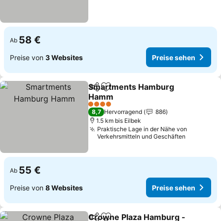
58 €
Ab
Preise von
3 Websites
Preise sehen
Smartments Hamburg
Teilen
Zu Favoriten hinzufügen
Hamm
4 Sterne
8,7
Hervorragend
886
1.5 km bis Eilbek
Praktische Lage in der Nähe von
Verkehrsmitteln und Geschäften
55 €
Ab
Preise von
8 Websites
Preise sehen
Crowne Plaza Hamburg -