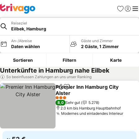
Favoriten
Einlog
Me
Reiseziel
Eilbek, Hamburg
An-/Abreise
Gäste und Zimmer
Daten wählen
2 Gäste, 1 Zimmer
Sortieren
Filtern
Karte
Unterkünfte in Hamburg nahe Eilbek
So beeinflussen Zahlungen an uns unser Ranking
Premier Inn Hamburg City
Teilen
Zu Favoriten hinzufügen
Alster
3 Sterne
8,0
Sehr gut
5.278
2.0 km bis Hamburg Hauptbahnhof
Modernes und einladendes Interieur