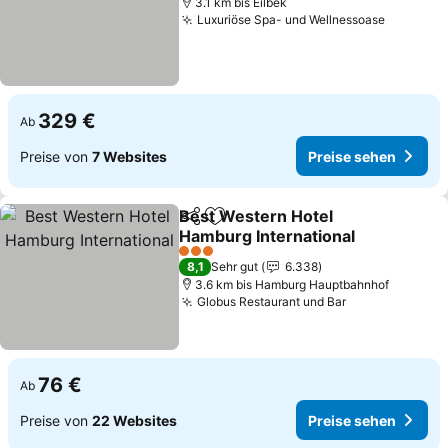
3.1 km bis Eilbek
Luxuriöse Spa- und Wellnessoase
329 €
Ab
Preise von
7 Websites
Preise sehen
Best Western Hotel
Teilen
Zu Favoriten hinzufügen
Hamburg International
3 Sterne
8,1
Sehr gut
6.338
3.6 km bis Hamburg Hauptbahnhof
Globus Restaurant und Bar
76 €
Ab
Preise von
22 Websites
Preise sehen