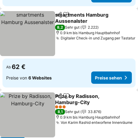
smartments Hamburg
Teilen
Zu Favoriten hinzufügen
Aussenalster
8,2
Sehr gut
2.222
0.9 km bis Hamburg Hauptbahnhof
Digitaler Check-in und Zugang per Tastatur
62 €
Ab
Preise von
6 Websites
Preise sehen
Prize by Radisson,
Teilen
Zu Favoriten hinzufügen
Hamburg-City
3 Sterne
8,1
Sehr gut
33.876
0.9 km bis Hamburg Hauptbahnhof
Von Karim Rashid entworfene Innenräume