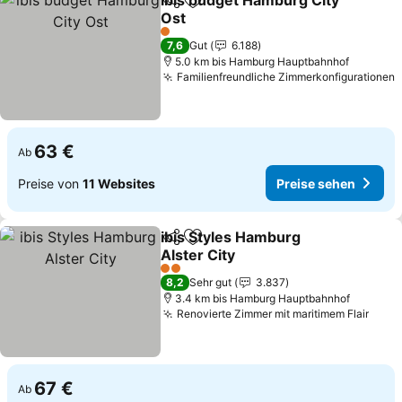
ibis budget Hamburg City
Teilen
Zu Favoriten hinzufügen
Ost
1 Sterne
7,6
Gut
6.188
5.0 km bis Hamburg Hauptbahnhof
Familienfreundliche Zimmerkonfigurationen
63 €
Ab
Preise von
11 Websites
Preise sehen
ibis Styles Hamburg
Teilen
Zu Favoriten hinzufügen
Alster City
2 Sterne
8,2
Sehr gut
3.837
3.4 km bis Hamburg Hauptbahnhof
Renovierte Zimmer mit maritimem Flair
67 €
Ab