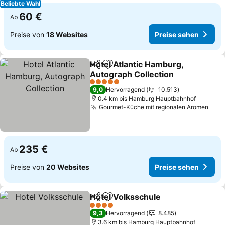
Beliebte Wahl
60 €
Ab
Preise von
18 Websites
Preise sehen
Hotel Atlantic Hamburg,
Teilen
Zu Favoriten hinzufügen
Autograph Collection
5 Sterne
9,0
Hervorragend
10.513
0.4 km bis Hamburg Hauptbahnhof
Gourmet-Küche mit regionalen Aromen
235 €
Ab
Preise von
20 Websites
Preise sehen
Hotel Volksschule
Teilen
Zu Favoriten hinzufügen
4 Sterne
9,3
Hervorragend
8.485
3.6 km bis Hamburg Hauptbahnhof