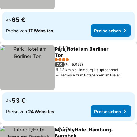
65 €
Ab
Preise von
17 Websites
Preise sehen
Park Hotel am Berliner
Teilen
Zu Favoriten hinzufügen
Tor
4 Sterne
7,0
5.055
1.3 km bis Hamburg Hauptbahnhof
Terrasse zum Entspannen im Freien
53 €
Ab
Preise von
24 Websites
Preise sehen
IntercityHotel Hamburg-
Teilen
Zu Favoriten hinzufügen
Barmbek