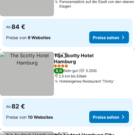
Panoramablick auf die Stadt von den oberen
Etagen
84 €
Ab
Preise von
6 Websites
Preise sehen
The Scotty Hotel
Teilen
Zu Favoriten hinzufügen
Hamburg
4 Sterne
8,0
Sehr gut
5.206
2.5 km bis Eilbek
Hoteleigenes Restaurant 'Trinity'
82 €
Ab
Preise von
10 Websites
Preise sehen