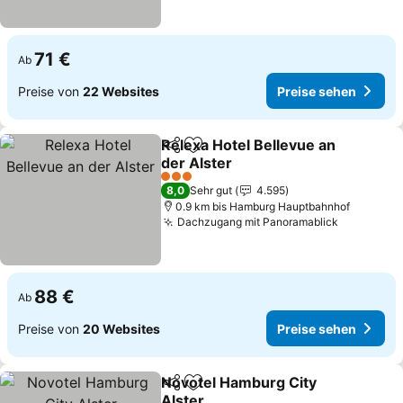
71 €
Ab
Preise von
22 Websites
Preise sehen
Relexa Hotel Bellevue an
Teilen
Zu Favoriten hinzufügen
der Alster
3 Sterne
8,0
Sehr gut
4.595
0.9 km bis Hamburg Hauptbahnhof
Dachzugang mit Panoramablick
88 €
Ab
Preise von
20 Websites
Preise sehen
Novotel Hamburg City
Teilen
Zu Favoriten hinzufügen
Alster