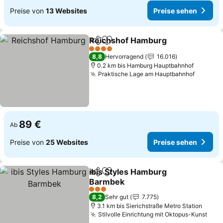
Preise von
13 Websites
Preise sehen
Reichshof Hamburg
Teilen
Zu Favoriten hinzufügen
4 Sterne
8,8
Hervorragend
16.016
0.2 km bis Hamburg Hauptbahnhof
Praktische Lage am Hauptbahnhof
89 €
Ab
Preise von
25 Websites
Preise sehen
ibis Styles Hamburg
Teilen
Zu Favoriten hinzufügen
Barmbek
3 Sterne
8,2
Sehr gut
7.775
3.1 km bis Sierichstraße Metro Station
Stilvolle Einrichtung mit Oktopus-Kunst