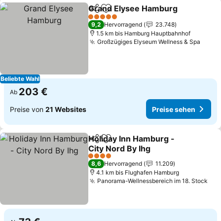
Grand Elysee Hamburg
Teilen
Zu Favoriten hinzufügen
5 Sterne
9,2
Hervorragend
23.748
1.5 km bis Hamburg Hauptbahnhof
Großzügiges Elyseum Wellness & Spa
Beliebte Wahl
203 €
Ab
Preise von
21 Websites
Preise sehen
Holiday Inn Hamburg -
Teilen
Zu Favoriten hinzufügen
City Nord By Ihg
4 Sterne
8,6
Hervorragend
11.209
4.1 km bis Flughafen Hamburg
Panorama-Wellnessbereich im 18. Stock