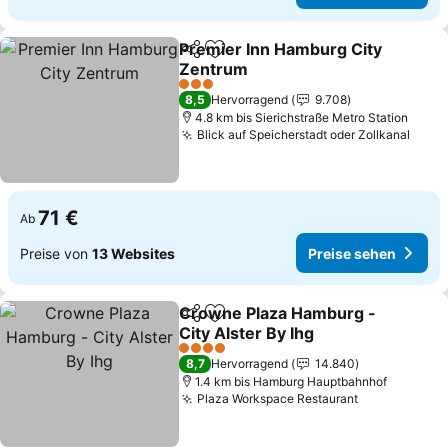
Premier Inn Hamburg City
Teilen
Zu Favoriten hinzufügen
Zentrum
3 Sterne
8,5
Hervorragend
9.708
4.8 km bis Sierichstraße Metro Station
Blick auf Speicherstadt oder Zollkanal
71 €
Ab
Preise von
13 Websites
Preise sehen
Crowne Plaza Hamburg -
Teilen
Zu Favoriten hinzufügen
City Alster By Ihg
4 Sterne
8,7
Hervorragend
14.840
1.4 km bis Hamburg Hauptbahnhof
Plaza Workspace Restaurant