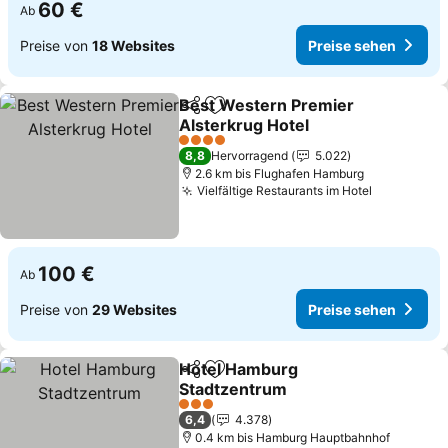
60 €
Ab
Preise von
18 Websites
Preise sehen
Best Western Premier
Teilen
Zu Favoriten hinzufügen
Alsterkrug Hotel
4 Sterne
8,8
Hervorragend
5.022
2.6 km bis Flughafen Hamburg
Vielfältige Restaurants im Hotel
100 €
Ab
Preise von
29 Websites
Preise sehen
Hotel Hamburg
Teilen
Zu Favoriten hinzufügen
Stadtzentrum
3 Sterne
6,4
4.378
0.4 km bis Hamburg Hauptbahnhof