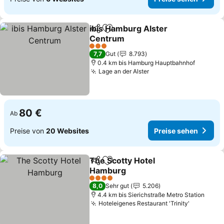
ibis Hamburg Alster
Teilen
Zu Favoriten hinzufügen
Centrum
3 Sterne
7,7
Gut
8.793
0.4 km bis Hamburg Hauptbahnhof
Lage an der Alster
80 €
Ab
Preise von
20 Websites
Preise sehen
The Scotty Hotel
Teilen
Zu Favoriten hinzufügen
Hamburg
4 Sterne
8,0
Sehr gut
5.206
4.4 km bis Sierichstraße Metro Station
Hoteleigenes Restaurant 'Trinity'