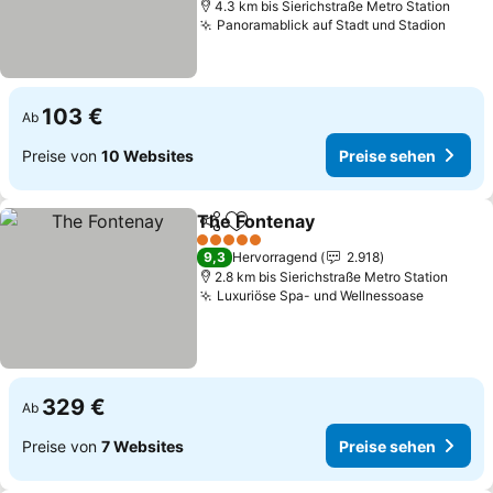
4.3 km bis Sierichstraße Metro Station
Panoramablick auf Stadt und Stadion
103 €
Ab
Preise von
10 Websites
Preise sehen
The Fontenay
Teilen
Zu Favoriten hinzufügen
5 Sterne
9,3
Hervorragend
2.918
2.8 km bis Sierichstraße Metro Station
Luxuriöse Spa- und Wellnessoase
329 €
Ab
Preise von
7 Websites
Preise sehen