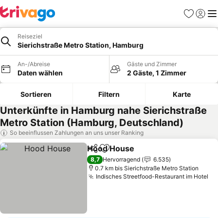
Favoriten
Einlog
Me
Reiseziel
Sierichstraße Metro Station, Hamburg
An-/Abreise
Gäste und Zimmer
Daten wählen
2 Gäste, 1 Zimmer
Sortieren
Filtern
Karte
Unterkünfte in Hamburg nahe Sierichstraße
Metro Station (Hamburg, Deutschland)
So beeinflussen Zahlungen an uns unser Ranking
Hood House
Teilen
Zu Favoriten hinzufügen
8,7
Hervorragend
6.535
0.7 km bis Sierichstraße Metro Station
Indisches Streetfood-Restaurant im Hotel