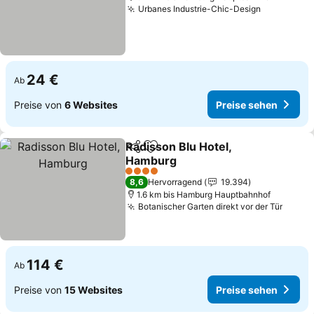
Urbanes Industrie-Chic-Design
24 €
Ab
Preise von
6 Websites
Preise sehen
Radisson Blu Hotel,
Teilen
Zu Favoriten hinzufügen
Hamburg
4 Sterne
8,6
Hervorragend
19.394
1.6 km bis Hamburg Hauptbahnhof
Botanischer Garten direkt vor der Tür
114 €
Ab
Preise von
15 Websites
Preise sehen