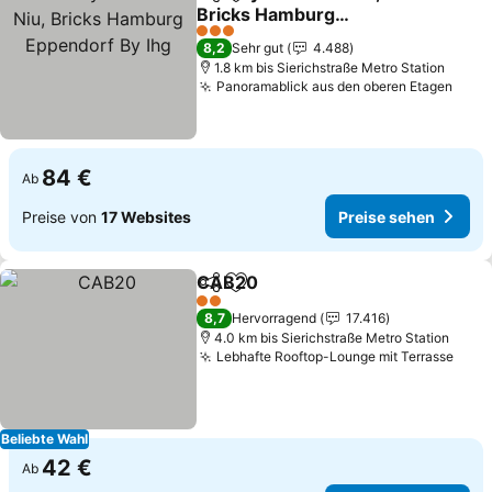
Teilen
Zu Favoriten hinzufügen
Bricks Hamburg
Eppendorf By Ihg
3 Sterne
8,2
Sehr gut
4.488
1.8 km bis Sierichstraße Metro Station
Panoramablick aus den oberen Etagen
84 €
Ab
Preise von
17 Websites
Preise sehen
CAB20
Teilen
Zu Favoriten hinzufügen
2 Sterne
8,7
Hervorragend
17.416
4.0 km bis Sierichstraße Metro Station
Lebhafte Rooftop-Lounge mit Terrasse
Beliebte Wahl
42 €
Ab