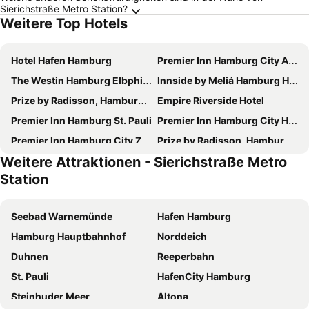
Sierichstraße Metro Station?
Weitere Top Hotels
Hotel Hafen Hamburg
Premier Inn Hamburg City Alster
The Westin Hamburg Elbphilharmonie
Innside by Meliá Hamburg Hafen
Prize by Radisson, Hamburg-City
Empire Riverside Hotel
Premier Inn Hamburg St. Pauli
Premier Inn Hamburg City Hammerbrook
Premier Inn Hamburg City Zentrum
Prize by Radisson, Hamburg-St. Pauli
Weitere Attraktionen - Sierichstraße Metro
Premier Inn Hamburg City Klostertor
ARCOTEL Onyx Hamburg
Station
Le Méridien Hamburg
CAB20
Hampton by Hilton Hamburg City Centre
Mercure Hotel Hamburg City
Seebad Warnemünde
Hafen Hamburg
Scandic Hamburg Emporio
Holiday Inn - the niu, Yen Hamburg City
Hamburg Hauptbahnhof
Norddeich
ibis Hamburg Alsterring
Premier Inn Hamburg City Millerntor
Duhnen
Reeperbahn
ibis Hamburg City
Hotel Atlantic Hamburg, Autograph Collection
St. Pauli
HafenCity Hamburg
PIERDREI Hotel HafenCity Hamburg
JUFA Hotel Hamburg HafenCity
Steinhuder Meer
Altona
Lindner Hotel Hamburg Am Michel - part of JdV by Hyatt
Crowne Plaza Hamburg - City Alster By Ihg