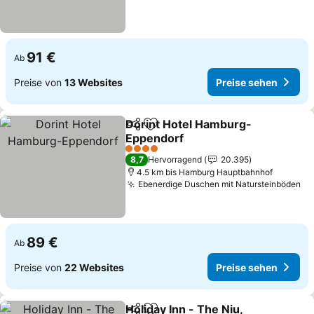
91 €
Ab
Preise von
13 Websites
Preise sehen
Dorint Hotel Hamburg-
Teilen
Zu Favoriten hinzufügen
Eppendorf
4 Sterne
8,7
Hervorragend
20.395
4.5 km bis Hamburg Hauptbahnhof
Ebenerdige Duschen mit Natursteinböden
89 €
Ab
Preise von
22 Websites
Preise sehen
Holiday Inn - The Niu,