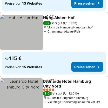
Preise von
13 Websites
Preise sehen
Hotel Alster-Hof
Teilen
Zu Favoriten hinzufügen
8,2
Sehr gut
6.133
1.1 km bis Hamburg Hauptbahnhof
Charmanter Altbau-Flair
115 €
Ab
Preise von
15 Websites
Preise sehen
Leonardo Hotel Hamburg
Teilen
Zu Favoriten hinzufügen
City Nord
4 Sterne
8,0
Sehr gut
12.010
4.0 km bis Flughafen Hamburg
Vielfältige Speisemöglichkeiten vor Ort