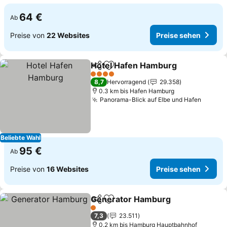
64 €
Ab
Preise von
22 Websites
Preise sehen
Hotel Hafen Hamburg
Teilen
Zu Favoriten hinzufügen
4 Sterne
8,7
Hervorragend
29.358
0.3 km bis Hafen Hamburg
Panorama-Blick auf Elbe und Hafen
Beliebte Wahl
95 €
Ab
Preise von
16 Websites
Preise sehen
Generator Hamburg
Teilen
Zu Favoriten hinzufügen
1 Sterne
7,3
23.511
0.2 km bis Hamburg Hauptbahnhof