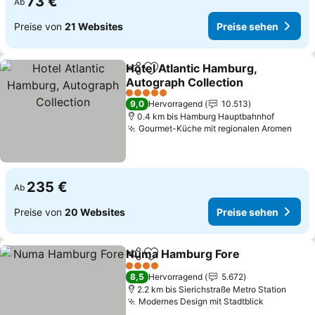
73 €
Ab
Preise von
21 Websites
Preise sehen
Hotel Atlantic Hamburg,
Teilen
Zu Favoriten hinzufügen
Autograph Collection
5 Sterne
9,0
Hervorragend
10.513
0.4 km bis Hamburg Hauptbahnhof
Gourmet-Küche mit regionalen Aromen
235 €
Ab
Preise von
20 Websites
Preise sehen
Numa Hamburg Fore
Teilen
Zu Favoriten hinzufügen
4 Sterne
8,5
Hervorragend
5.672
2.2 km bis Sierichstraße Metro Station
Modernes Design mit Stadtblick