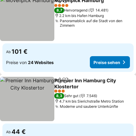
Mövenpick Hamburg
Teilen
Zu Favoriten hinzufügen
4 Sterne
8,7
Hervorragend
14.481
2.2 km bis Hafen Hamburg
Panoramablick auf die Stadt von den
Zimmern
101 €
Ab
Preise von
24 Websites
Preise sehen
Premier Inn Hamburg City
Teilen
Zu Favoriten hinzufügen
Klostertor
3 Sterne
8,3
Sehr gut
7.546
4.7 km bis Sierichstraße Metro Station
Moderne und saubere Unterkünfte
44 €
Ab