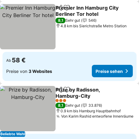
Premier Inn Hamburg City
Teilen
Zu Favoriten hinzufügen
Berliner Tor hotel
8,1
Sehr gut
546
4.8 km bis Sierichstraße Metro Station
58 €
Ab
Preise von
3 Websites
Preise sehen
Prize by Radisson,
Teilen
Zu Favoriten hinzufügen
Hamburg-City
3 Sterne
8,1
Sehr gut
33.876
0.9 km bis Hamburg Hauptbahnhof
Von Karim Rashid entworfene Innenräume
Beliebte Wahl