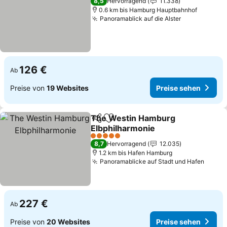
8,5
Hervorragend
11.338
0.6 km bis Hamburg Hauptbahnhof
Panoramablick auf die Alster
126 €
Ab
Preise von
19 Websites
Preise sehen
The Westin Hamburg
Teilen
Zu Favoriten hinzufügen
Elbphilharmonie
5 Sterne
8,7
Hervorragend
12.035
1.2 km bis Hafen Hamburg
Panoramablicke auf Stadt und Hafen
227 €
Ab
Preise von
20 Websites
Preise sehen