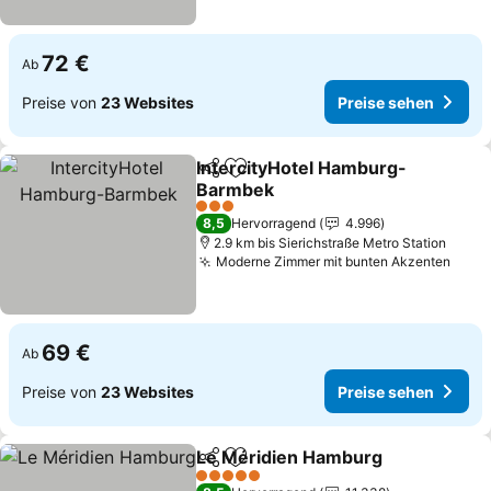
72 €
Ab
Preise von
23 Websites
Preise sehen
IntercityHotel Hamburg-
Teilen
Zu Favoriten hinzufügen
Barmbek
3 Sterne
8,5
Hervorragend
4.996
2.9 km bis Sierichstraße Metro Station
Moderne Zimmer mit bunten Akzenten
69 €
Ab
Preise von
23 Websites
Preise sehen
Le Méridien Hamburg
Teilen
Zu Favoriten hinzufügen
5 Sterne