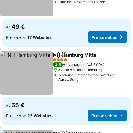
Hilfe bei Tickets und Touren
49 €
Ab
Preise von
17 Websites
Preise sehen
NH Hamburg Mitte
Teilen
Zu Favoriten hinzufügen
4 Sterne
8,5
Hervorragend
7.094
2.7 km bis Hafen Hamburg
Moderne Zimmer mit hochwertiger
Ausstattung
65 €
Ab
Preise von
22 Websites
Preise sehen