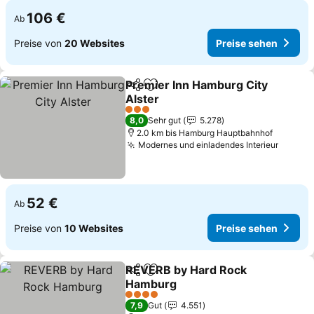
106 €
Ab
Preise von
20 Websites
Preise sehen
Premier Inn Hamburg City
Teilen
Zu Favoriten hinzufügen
Alster
3 Sterne
8,0
Sehr gut
5.278
2.0 km bis Hamburg Hauptbahnhof
Modernes und einladendes Interieur
52 €
Ab
Preise von
10 Websites
Preise sehen
REVERB by Hard Rock
Teilen
Zu Favoriten hinzufügen
Hamburg
4 Sterne
7,9
Gut
4.551