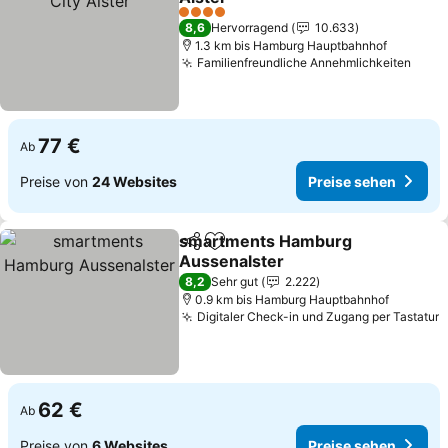
4 Sterne
8,6
Hervorragend
10.633
1.3 km bis Hamburg Hauptbahnhof
Familienfreundliche Annehmlichkeiten
77 €
Ab
Preise von
24 Websites
Preise sehen
smartments Hamburg
Teilen
Zu Favoriten hinzufügen
Aussenalster
8,2
Sehr gut
2.222
0.9 km bis Hamburg Hauptbahnhof
Digitaler Check-in und Zugang per Tastatur
62 €
Ab
Preise von
6 Websites
Preise sehen