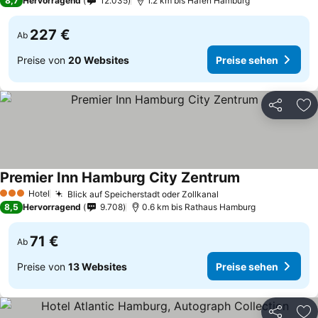
8,7
Hervorragend
12.035
1.2 km bis Hafen Hamburg
227 €
Ab
Preise von
20 Websites
Preise sehen
Teilen
Zu
Premier Inn Hamburg City Zentrum
Hotel
Blick auf Speicherstadt oder Zollkanal
3 Sterne
8,5
Hervorragend
9.708
0.6 km bis Rathaus Hamburg
71 €
Ab
Preise von
13 Websites
Preise sehen