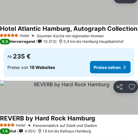
Teilen
Zu
Hotel Atlantic Hamburg, Autograph Collection
Hotel
Gourmet-Küche mit regionalen Aromen
5 Sterne
9,0
Hervorragend
10.513
0.4 km bis Hamburg Hauptbahnhof
235 €
Ab
Preise von
19 Websites
Preise sehen
Teilen
Zu
REVERB by Hard Rock Hamburg
Hotel
Panoramablick auf Stadt und Stadion
4 Sterne
7,9
Gut
4.551
1.6 km bis Rathaus Hamburg