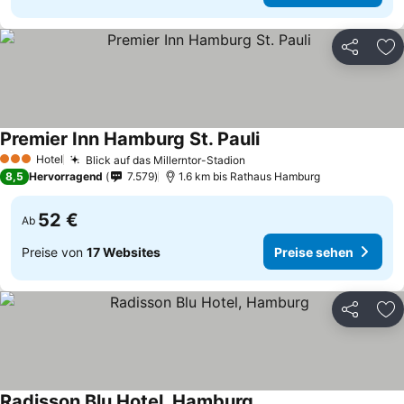
Teilen
Zu
Premier Inn Hamburg St. Pauli
Hotel
Blick auf das Millerntor-Stadion
3 Sterne
8,5
Hervorragend
7.579
1.6 km bis Rathaus Hamburg
52 €
Ab
Preise von
17 Websites
Preise sehen
Teilen
Zu
Radisson Blu Hotel, Hamburg