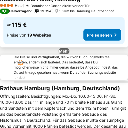
Hotel
Botanischer Garten direkt vor der Tür
4 Sterne
8,6
Hervorragend
19.394
1.6 km bis Hamburg Hauptbahnhof
115 €
Ab
Preise von
19 Websites
Preise sehen
Mehr
Die Preise und Verfügbarkeit, die wir von Buchungswebsites
erhalten, ändern sich laufend. Das bedeutet, dass Du
möglicherweise nicht immer genau dasselbe Angebot findest, das
Du auf trivago gesehen hast, wenn Du auf der Buchungswebsite
landest.
Rathaus Hamburg (Hamburg, Deutschland)
Öffnungszeiten: Besichtigungen: Mo.-Do. 10.00-15.00, Fr.-So.
10.00-13.00 Das 111 m lange und 70 m breite Rathaus aus Granit
und Sandstein mit dem Kupferdach und dem 112 m hohen Turm gilt
als das bedeutendste vollständig erhaltene Gebäude des
Historismus in Deutschland. Für das Gebäude mußte der sumpfige
Grund vorher mit 4000 Pfählen befestigt werden. Der gesamte Bau