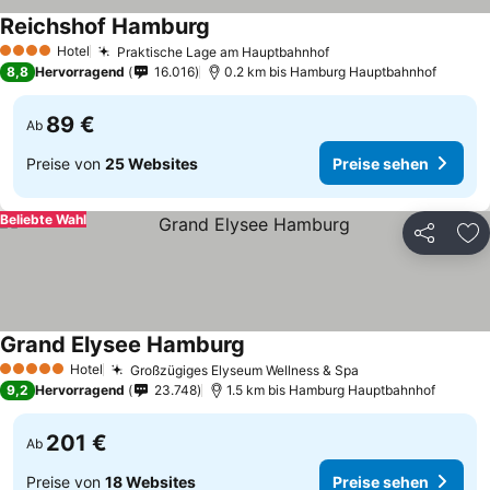
Reichshof Hamburg
Hotel
Praktische Lage am Hauptbahnhof
4 Sterne
8,8
Hervorragend
16.016
0.2 km bis Hamburg Hauptbahnhof
89 €
Ab
Preise von
25 Websites
Preise sehen
Beliebte Wahl
Teilen
Zu
Grand Elysee Hamburg
Hotel
Großzügiges Elyseum Wellness & Spa
5 Sterne
9,2
Hervorragend
23.748
1.5 km bis Hamburg Hauptbahnhof
201 €
Ab
Preise von
18 Websites
Preise sehen