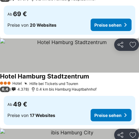
69 €
Ab
Preise von
20 Websites
Preise sehen
Teilen
Zu
Hotel Hamburg Stadtzentrum
Hotel
Hilfe bei Tickets und Touren
3 Sterne
6,4
4.378
0.4 km bis Hamburg Hauptbahnhof
49 €
Ab
Preise von
17 Websites
Preise sehen
Teilen
Zu