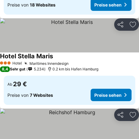
Preise von
18 Websites
Preise sehen
Teilen
Zu
Hotel Stella Maris
Hotel
Maritimes Innendesign
3 Sterne
8,4
Sehr gut
5.234
0.2 km bis Hafen Hamburg
29 €
Ab
Preise von
7 Websites
Preise sehen
Teilen
Zu