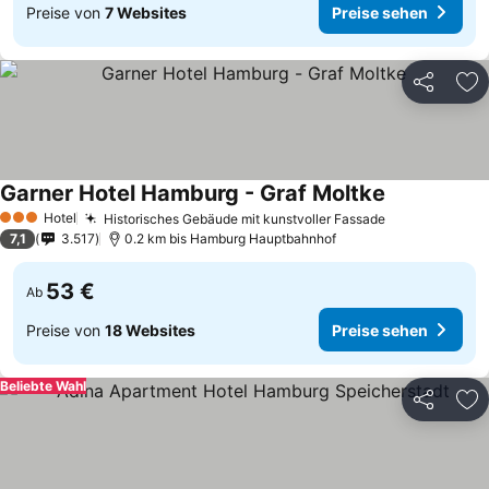
Preise von
7 Websites
Preise sehen
Teilen
Zu
Garner Hotel Hamburg - Graf Moltke
Hotel
Historisches Gebäude mit kunstvoller Fassade
3 Sterne
7,1
3.517
0.2 km bis Hamburg Hauptbahnhof
53 €
Ab
Preise von
18 Websites
Preise sehen
Beliebte Wahl
Teilen
Zu