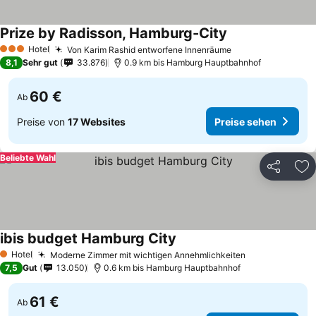
Prize by Radisson, Hamburg-City
Hotel
Von Karim Rashid entworfene Innenräume
3 Sterne
8,1
Sehr gut
33.876
0.9 km bis Hamburg Hauptbahnhof
60 €
Ab
Preise von
17 Websites
Preise sehen
Beliebte Wahl
Teilen
Zu
ibis budget Hamburg City
Hotel
Moderne Zimmer mit wichtigen Annehmlichkeiten
1 Sterne
7,5
Gut
13.050
0.6 km bis Hamburg Hauptbahnhof
61 €
Ab