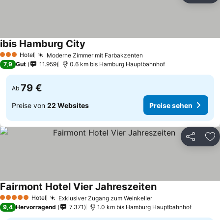
ibis Hamburg City
Hotel
Moderne Zimmer mit Farbakzenten
3 Sterne
7,9
Gut
11.959
0.6 km bis Hamburg Hauptbahnhof
79 €
Ab
Preise von
22 Websites
Preise sehen
Teilen
Zu
Fairmont Hotel Vier Jahreszeiten
Hotel
Exklusiver Zugang zum Weinkeller
5 Sterne
9,4
Hervorragend
7.371
1.0 km bis Hamburg Hauptbahnhof