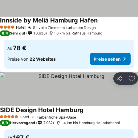
Innside by Meliá Hamburg Hafen
Hotel
Stilvolle Zimmer mit urbanem Design
4 Sterne
8,4
Sehr gut
10.635
1.6 km bis Rathaus Hamburg
78 €
Ab
Preise von
22 Websites
Preise sehen
Teilen
Zu
SIDE Design Hotel Hamburg
Hotel
Farbenfrohe Spa-Oase
5 Sterne
8,9
Hervorragend
7.982
1.4 km bis Hamburg Hauptbahnhof
167 €
Ab