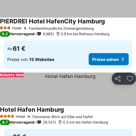
PIERDREI Hotel HafenCity Hamburg
Hotel
Familienfreundliche Zimmergestaltung
3 Sterne
9,2
Hervorragend
9.983
0.8 km bis Rathaus Hamburg
61 €
Ab
Preise von
15 Websites
Preise sehen
Beliebte Wahl
Teilen
Zu
Hotel Hafen Hamburg
Hotel
Panorama-Blick auf Elbe und Hafen
4 Sterne
8,7
Hervorragend
29.357
0.3 km bis Hafen Hamburg