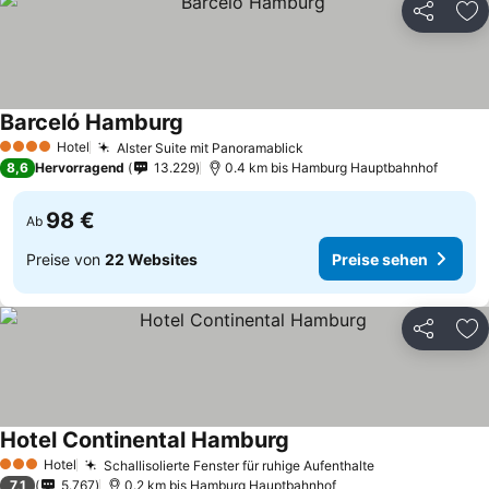
Teilen
Zu
Barceló Hamburg
Hotel
Alster Suite mit Panoramablick
4 Sterne
8,6
Hervorragend
13.229
0.4 km bis Hamburg Hauptbahnhof
98 €
Ab
Preise von
22 Websites
Preise sehen
Teilen
Zu
Hotel Continental Hamburg
Hotel
Schallisolierte Fenster für ruhige Aufenthalte
3 Sterne
7,1
5.767
0.2 km bis Hamburg Hauptbahnhof