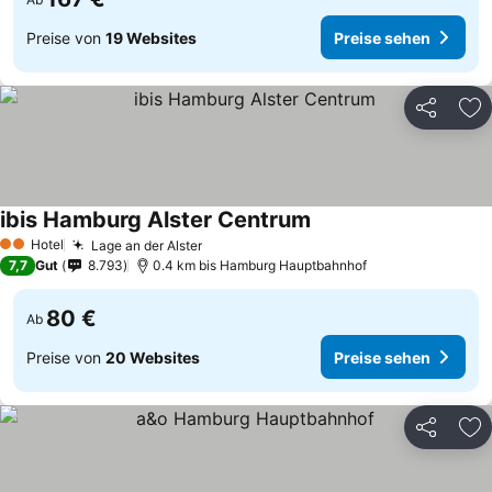
Preise von
19 Websites
Preise sehen
Teilen
Zu
ibis Hamburg Alster Centrum
Hotel
Lage an der Alster
2 Sterne
7,7
Gut
8.793
0.4 km bis Hamburg Hauptbahnhof
80 €
Ab
Preise von
20 Websites
Preise sehen
Teilen
Zu