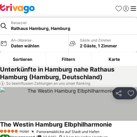
Favoriten
Einlog
Me
Reiseziel
Rathaus Hamburg, Hamburg
An-/Abreise
Gäste und Zimmer
Daten wählen
2 Gäste, 1 Zimmer
Sortieren
Filtern
Karte
Unterkünfte in Hamburg nahe Rathaus
Hamburg (Hamburg, Deutschland)
So beeinflussen Zahlungen an uns unser Ranking
Teilen
Zu
The Westin Hamburg Elbphilharmonie
Hotel
Panoramablicke auf Stadt und Hafen
5 Sterne