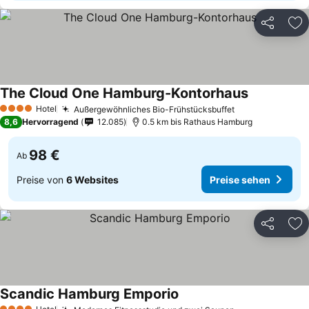
Teilen
Zu
The Cloud One Hamburg-Kontorhaus
Hotel
Außergewöhnliches Bio-Frühstücksbuffet
4 Sterne
8,6
Hervorragend
12.085
0.5 km bis Rathaus Hamburg
98 €
Ab
Preise von
6 Websites
Preise sehen
Teilen
Zu
Scandic Hamburg Emporio