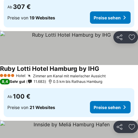
307 €
Ab
Preise von
19 Websites
Preise sehen
Teilen
Zu
Ruby Lotti Hotel Hamburg by IHG
Hotel
Zimmer am Kanal mit malerischer Aussicht
4 Sterne
8,4
Sehr gut
11.683
0.5 km bis Rathaus Hamburg
100 €
Ab
Preise von
21 Websites
Preise sehen
Teilen
Zu