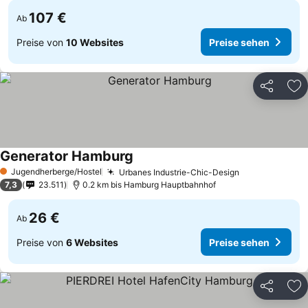
107 €
Ab
Preise von
10 Websites
Preise sehen
Teilen
Zu
Generator Hamburg
Jugendherberge/Hostel
Urbanes Industrie-Chic-Design
1 Sterne
7,3
23.511
0.2 km bis Hamburg Hauptbahnhof
26 €
Ab
Preise von
6 Websites
Preise sehen
Teilen
Zu