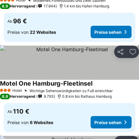
Hotel
Modernes Fitnessstudio und zwei Saunen
4 Sterne
8,9
Hervorragend
17.944
1.4 km bis Hafen Hamburg
96 €
Ab
Preise von
22 Websites
Preise sehen
Teilen
Zu
Motel One Hamburg-Fleetinsel
Hotel
Wichtige Sehenswürdigkeiten zu Fuß erreichbar
3 Sterne
8,8
Hervorragend
9.793
0.8 km bis Rathaus Hamburg
110 €
Ab
Preise von
6 Websites
Preise sehen