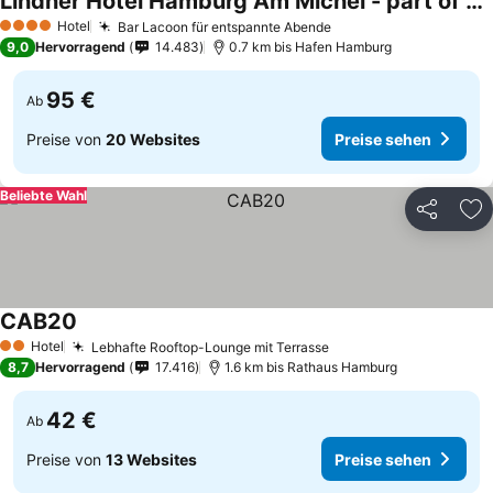
Lindner Hotel Hamburg Am Michel - part of JdV by Hyatt
Hotel
Bar Lacoon für entspannte Abende
4 Sterne
9,0
Hervorragend
14.483
0.7 km bis Hafen Hamburg
95 €
Ab
Preise von
20 Websites
Preise sehen
Beliebte Wahl
Teilen
Zu
CAB20
Hotel
Lebhafte Rooftop-Lounge mit Terrasse
2 Sterne
8,7
Hervorragend
17.416
1.6 km bis Rathaus Hamburg
42 €
Ab
Preise von
13 Websites
Preise sehen