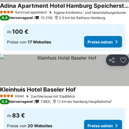
Adina Apartment Hotel Hamburg Speicherstadt
Serviced apartment
Eigene Konferenz- und Veranstaltungsräume
4 Sterne
8,9
Hervorragend
10.216
0.5 km bis Rathaus Hamburg
100 €
Ab
Preise von
17 Websites
Preise sehen
Teilen
Zu
Kleinhuis Hotel Baseler Hof
Hotel
Dachterrasse mit Stadtblick
4 Sterne
8,5
Hervorragend
7.882
1.1 km bis Hamburg Hauptbahnhof
83 €
Ab
Preise von
20 Websites
Preise sehen