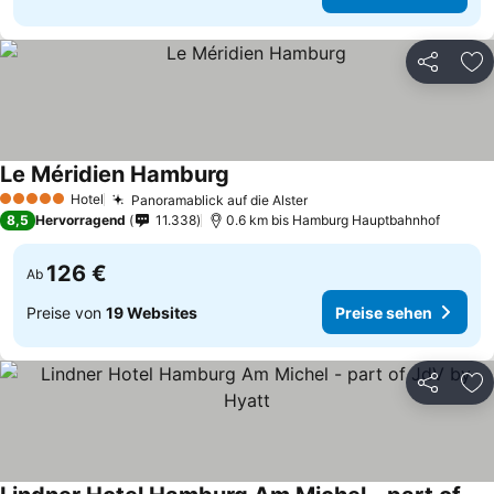
Teilen
Zu
Le Méridien Hamburg
Hotel
Panoramablick auf die Alster
5 Sterne
8,5
Hervorragend
11.338
0.6 km bis Hamburg Hauptbahnhof
126 €
Ab
Preise von
19 Websites
Preise sehen
Teilen
Zu