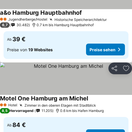
a&o Hamburg Hauptbahnhof
Jugendherberge/Hostel
Historische Speicherarchitektur
2 Sterne
6,7
30.482
0.7 km bis Hamburg Hauptbahnhof
39 €
Ab
Preise von
19 Websites
Preise sehen
Teilen
Zu
Motel One Hamburg am Michel
Hotel
Zimmer in den oberen Etagen mit Stadtblick
2 Sterne
8,5
Hervorragend
11.205
0.6 km bis Hafen Hamburg
84 €
Ab